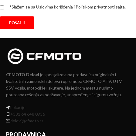
*Slažem se sa Uslovima korišćenja i Politikom privatnosti sajta.
CFMOTO Delovi
je specijalizovana prodavnica originalnih i
kvalitetnih zamenskih delova i opreme za CFMOTO ATV, UTV,
SSV vozila, motocikle i skutere. Na jednom mestu nudimo
pouzdana rešenja za održavanje, unapređenje i sigurnu vožnju.
Lokacije
+381 64 648 0936
delovi@cfmoto.rs
PRODAVNICA