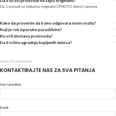
Da li su svi proizvodi na sajtu originalni?
Da. U ponudi su isključivo originalni CFMOTO delovi i oprema.
Kako da proverim da li deo odgovara mom vozilu?
Koji je rok isporuke porudžbine?
Ko vrši dostavu proizvoda?
Da li vršite ugradnju kupljenih delova?
POŠALJITE NAM EMAIL
KONTAKTIRAJTE NAS ZA SVA PITANJA
Ime i prezime
Email