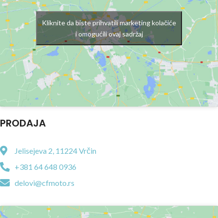
Kliknite da biste prihvatili marketing kolačiće
i omogućili ovaj sadržaj
PRODAJA
Jelisejeva 2, 11224 Vrčin
+381 64 648 0936
delovi@cfmoto.rs