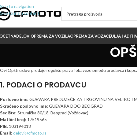
Skip to navigation
Skip to main content
OČETNA
DELOVI
OPREMA ZA VOZILA
OPREMA ZA VOZAČE
ULJA I ADITIV
OPŠ
Ovi Opšti uslovi prodaje regulišu prava i obaveze između prodavca i kup
1. PODACI O PRODAVCU
Poslovno ime:
GUEVARA PREDUZEĆE ZA TRGOVINU NA VELIKO I
Skraćeno poslovno ime:
GUEVARA DOO BEOGRAD
Sedište:
Strumička 80/18, Beograd (Voždovac)
Matični broj:
17519565
PIB:
103194018
Email:
delovi@cfmoto.rs