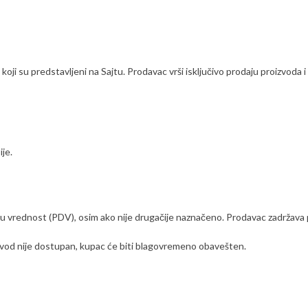
ji su predstavljeni na Sajtu. Prodavac vrši isključivo prodaju proizvoda i 
ije.
atu vrednost (PDV), osim ako nije drugačije naznačeno. Prodavac zadržav
izvod nije dostupan, kupac će biti blagovremeno obavešten.