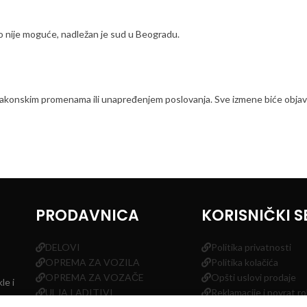
to nije moguće, nadležan je sud u Beogradu.
zakonskim promenama ili unapređenjem poslovanja. Sve izmene biće objavl
PRODAVNICA
KORISNIČKI S
DELOVI
Politika privatnosti
OPREMA ZA VOZILA
Politika kolačića
OPREMA ZA VOZAČE
Opšti uslovi prodaje
le i
ULJA I ADITIVI
Reklamacije i povrat r