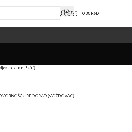
0.00
RSD
aljem tekstu: „Sajt“).
DGOVORNOŠĆU BEOGRAD (VOŽDOVAC)