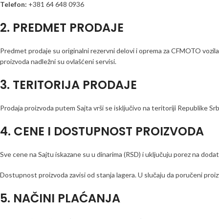
Telefon:
+381 64 648 0936
2. PREDMET PRODAJE
Predmet prodaje su originalni rezervni delovi i oprema za CFMOTO vozila ko
proizvoda nadležni su ovlašćeni servisi.
3. TERITORIJA PRODAJE
Prodaja proizvoda putem Sajta vrši se isključivo na teritoriji Republike Srb
4. CENE I DOSTUPNOST PROIZVODA
Sve cene na Sajtu iskazane su u dinarima (RSD) i uključuju porez na dod
Dostupnost proizvoda zavisi od stanja lagera. U slučaju da poručeni pro
5. NAČINI PLAĆANJA