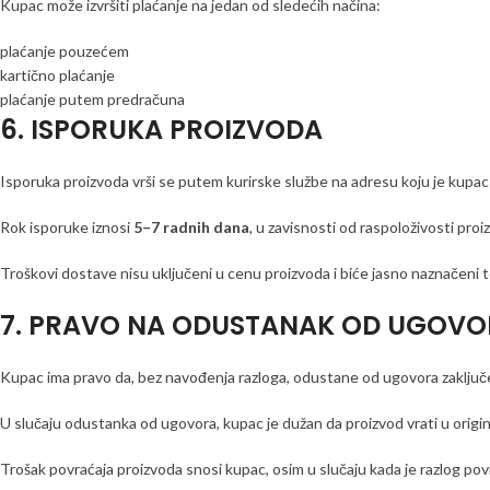
Kupac može izvršiti plaćanje na jedan od sledećih načina:
plaćanje pouzećem
kartično plaćanje
plaćanje putem predračuna
6. ISPORUKA PROIZVODA
Isporuka proizvoda vrši se putem kurirske službe na adresu koju je kupac
Rok isporuke iznosi
5–7 radnih dana
, u zavisnosti od raspoloživosti proi
Troškovi dostave nisu uključeni u cenu proizvoda i biće jasno naznačeni
7. PRAVO NA ODUSTANAK OD UGOV
Kupac ima pravo da, bez navođenja razloga, odustane od ugovora zaključe
U slučaju odustanka od ugovora, kupac je dužan da proizvod vrati u orig
Trošak povraćaja proizvoda snosi kupac, osim u slučaju kada je razlog pov