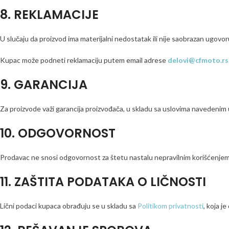
8. REKLAMACIJE
U slučaju da proizvod ima materijalni nedostatak ili nije saobrazan ugovo
Kupac može podneti reklamaciju putem email adrese
delovi@cfmoto.rs
9. GARANCIJA
Za proizvode važi garancija proizvođača, u skladu sa uslovima navedenim 
10. ODGOVORNOST
Prodavac ne snosi odgovornost za štetu nastalu nepravilnim korišćenjem 
11. ZAŠTITA PODATAKA O LIČNOSTI
Lični podaci kupaca obrađuju se u skladu sa
Politikom privatnosti
, koja j