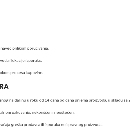
 naveo prilikom poručivanja.
zvoda i lokacije isporuke.
 tokom procesa kupovine.
ORA
nog na daljinu u roku od 14 dana od dana prijema proizvoda, u skladu sa 
inalnom pakovanju, nekorišćen i neoštećen.
raćaja greška prodavca ili isporuka neispravnog proizvoda.