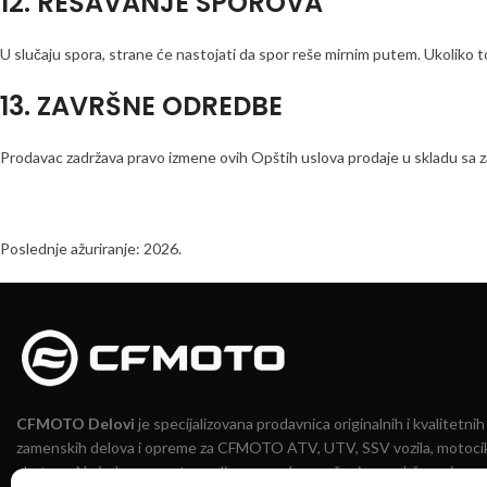
12. REŠAVANJE SPOROVA
U slučaju spora, strane će nastojati da spor reše mirnim putem. Ukoliko 
13. ZAVRŠNE ODREDBE
Prodavac zadržava pravo izmene ovih Opštih uslova prodaje u skladu sa 
Poslednje ažuriranje: 2026.
CFMOTO Delovi
je specijalizovana prodavnica originalnih i kvalitetnih
zamenskih delova i opreme za CFMOTO ATV, UTV, SSV vozila, motocik
skutere. Na jednom mestu nudimo pouzdana rešenja za održavanje,