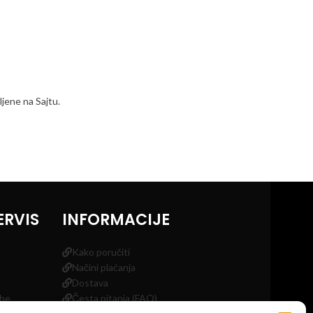
jene na Sajtu.
ERVIS
INFORMACIJE
Kako poručiti
Načini plaćanja
Dostava
obe
Česta pitanja (FAQ)