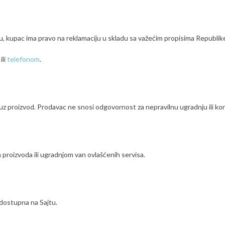
ru, kupac ima pravo na reklamaciju u skladu sa važećim propisima Republike
ili
telefonom
.
uz proizvod. Prodavac ne snosi odgovornost za nepravilnu ugradnju ili kor
proizvoda ili ugradnjom van ovlašćenih servisa.
e dostupna na Sajtu.