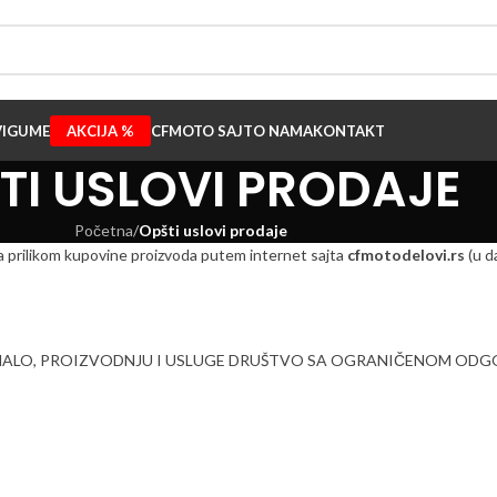
I
GUME
AKCIJA %
CFMOTO SAJT
O NAMA
KONTAKT
TI USLOVI PRODAJE
Početna
/
Opšti uslovi prodaje
ca prilikom kupovine proizvoda putem internet sajta
cfmotodelovi.rs
(u d
 MALO, PROIZVODNJU I USLUGE DRUŠTVO SA OGRANIČENOM O