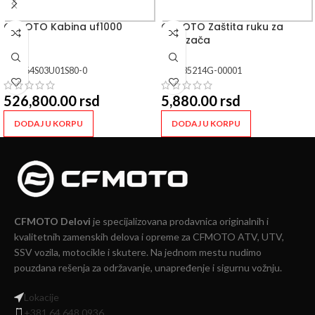
CFMOTO Kabina uf1000
CFMOTO Zaštita ruku za
suvozača
SKU:
64S03U01S80-0
SKU:
85214G-00001
526,800.00
rsd
5,880.00
rsd
DODAJ U KORPU
DODAJ U KORPU
CFMOTO Delovi
je specijalizovana prodavnica originalnih i
kvalitetnih zamenskih delova i opreme za CFMOTO ATV, UTV,
SSV vozila, motocikle i skutere. Na jednom mestu nudimo
pouzdana rešenja za održavanje, unapređenje i sigurnu vožnju.
Lokacije
+381 64 648 0936