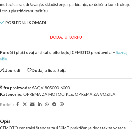
motocikla za održavanje, skladištenje i parkiranje, uz čeličnu konstrukciju
i crnu plastificiranu zaštitu.
POSLEDNJI KOMADI
DODAJ U KORPU
Poruči i plati ovaj artikal u bilo kojoj CFMOTO prodavnici –
Saznaj
više
Uporedi
Dodaj u listu želja
Šifra proizvoda:
6AQV-805000-6000
Kategorije:
OPREMA ZA MOTOCIKLE
,
OPREMA ZA VOZILA
Podeli:
Opis
CFMOTO centralni štender za 450MT praktičan je dodatak za vozače