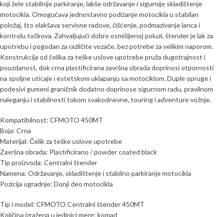
koji žele stabilnije parkiranje, lakše održavanje i sigurnije skladištenje
motocikla. Omogućava jednostavno podizanje motocikla u stabilan
položaj, što olakšava servisne radove, čišćenje, podmazivanje lanca i
kontrolu točkova. Zahvaljujući dobro osmišljenoj poluzi, štender je lak za
upotrebu i pogodan za različite vozače, bez potrebe za velikim naporom.
Konstrukcija od čelika za teške uslove upotrebe pruža dugotrajnost i
pouzdanost, dok crna plastificirana završna obrada doprinosi otpornosti
na spoljne uticaje i estetskom uklapanju sa motociklom. Duple opruge i
podesivi gumeni graničnik dodatno doprinose sigurnom radu, pravilnom
naleganju i stabilnosti tokom svakodnevne, touring i adventure vožnje.
Kompatibilnost: CFMOTO 450MT
Boja: Crna
Materijal: Čelik za teške uslove upotrebe
Završna obrada: Plastificirano / powder coated black
Tip proizvoda: Centralni štender
Namena: Održavanje, skladištenje i stabilno parkiranje motocikla
Pozicija ugradnje: Donji deo motocikla
Tip i model: CFMOTO Centralni štender 450MT
Količina izražena u jedinici mere: komad