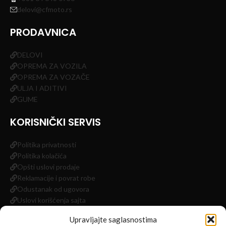
delovi@cfmoto.rs
PRODAVNICA
DELOVI
OPREMA ZA VOZILA
OPREMA ZA VOZAČE
ULJA I ADITIVI
GUME
KORISNIČKI SERVIS
Politika privatnosti
Politika kolačića
Opšti uslovi prodaje
Reklamacije i povrat robe
Odustanak od ugovora
Uslovi korišćenja sajta
Impressum
Upravljajte saglasnostima