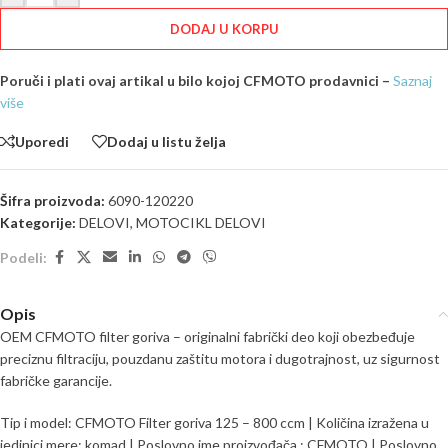
DODAJ U KORPU
Poruči i plati ovaj artikal u bilo kojoj CFMOTO prodavnici –
Saznaj
više
Uporedi
Dodaj u listu želja
Šifra proizvoda:
6090-120220
Kategorije:
DELOVI
,
MOTOCIKL DELOVI
Podeli:
Opis
OEM CFMOTO filter goriva – originalni fabrički deo koji obezbeđuje
preciznu filtraciju, pouzdanu zaštitu motora i dugotrajnost, uz sigurnost
fabričke garancije.
Tip i model: CFMOTO Filter goriva 125 – 800 ccm | Količina izražena u
jedinici mere: komad | Poslovno ime proizvođača : CFMOTO | Poslovno