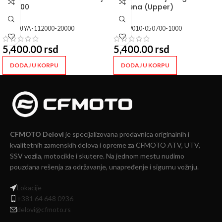
CF 1000
ramena (Upper)
SKU:
0JYA-112000-20000
SKU:
9010-050700-1000
5,400.00
rsd
5,400.00
rsd
DODAJ U KORPU
DODAJ U KORPU
CFMOTO Delovi
je specijalizovana prodavnica originalnih i
kvalitetnih zamenskih delova i opreme za CFMOTO ATV, UTV,
SSV vozila, motocikle i skutere. Na jednom mestu nudimo
pouzdana rešenja za održavanje, unapređenje i sigurnu vožnju.
Lokacije
+381 64 648 0936
delovi@cfmoto.rs