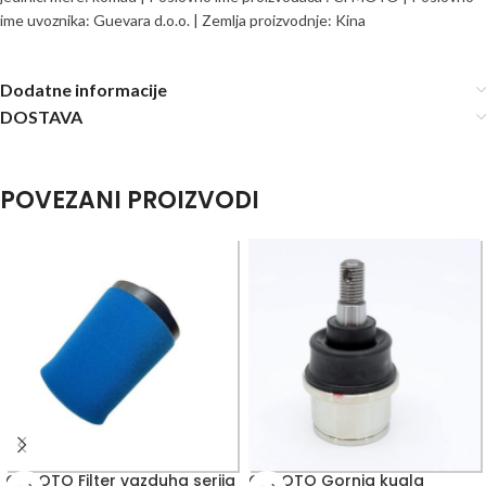
ime uvoznika: Guevara d.o.o. | Zemlja proizvodnje: Kina
Dodatne informacije
DOSTAVA
POVEZANI PROIZVODI
CFMOTO Filter vazduha serija
CFMOTO Gornja kugla