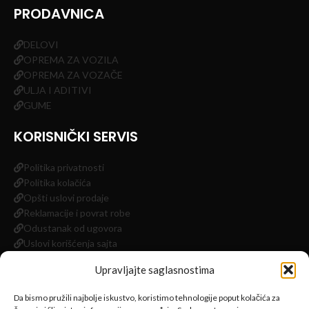
PRODAVNICA
DELOVI
OPREMA ZA VOZILA
OPREMA ZA VOZAČE
ULJA I ADITIVI
GUME
KORISNIČKI SERVIS
Politika privatnosti
Politika kolačića
Opšti uslovi prodaje
Reklamacije i povrat robe
Odustanak od ugovora
Uslovi korišćenja sajta
Impressum
Upravljajte saglasnostima
INFORMACIJE
Da bismo pružili najbolje iskustvo, koristimo tehnologije poput kolačića za