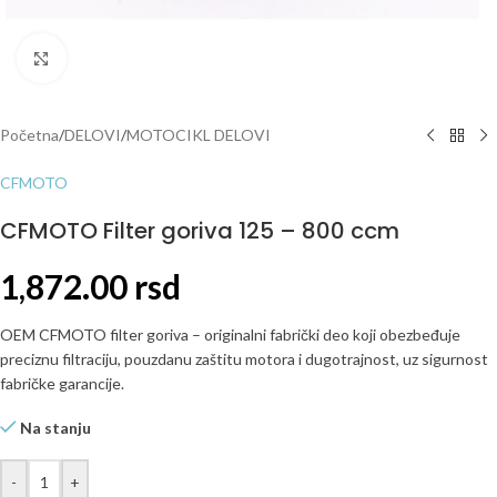
Click to enlarge
Početna
/
DELOVI
/
MOTOCIKL DELOVI
CFMOTO
CFMOTO Filter goriva 125 – 800 ccm
1,872.00
rsd
OEM CFMOTO filter goriva – originalni fabrički deo koji obezbeđuje
preciznu filtraciju, pouzdanu zaštitu motora i dugotrajnost, uz sigurnost
fabričke garancije.
Na stanju
-
+