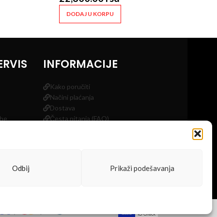
DODAJ U KORPU
ERVIS
INFORMACIJE
Kako poručiti
Načini plaćanja
Dostava
obe
Česta pitanja (FAQ)
a
Blog
Kontakt
Odbij
Prikaži podešavanja