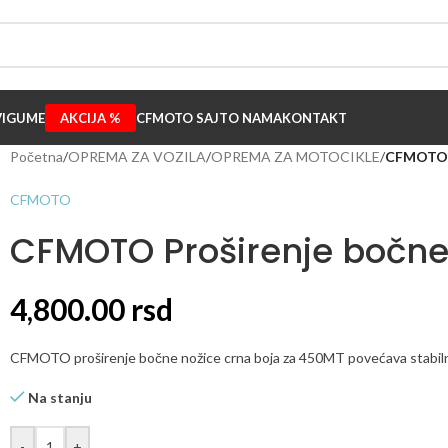
I
GUME
AKCIJA %
CFMOTO SAJT
O NAMA
KONTAKT
Početna
/
OPREMA ZA VOZILA
/
OPREMA ZA MOTOCIKLE
/
CFMOTO P
CFMOTO
CFMOTO Proširenje bočne
4,800.00
rsd
CFMOTO proširenje bočne nožice crna boja za 450MT povećava stabilno
Na stanju
-
+