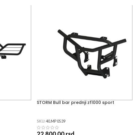
0
STORM Bull bar prednji zf1000 sport
SKU:
40.MP 0539
22,800.00
rsd