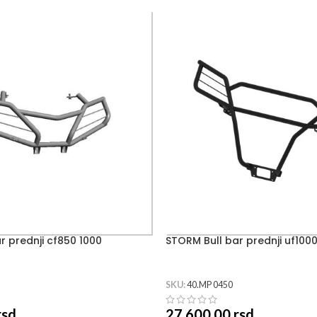
r prednji cf850 1000
STORM Bull bar prednji uf100
SKU:
40.MP 0450
rsd
27,600.00
rsd