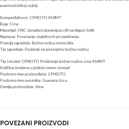
avanturističkoj vožnji.
Kompatibilnost: CFMOTO 450MT
Boja: Crna
Materijal: CNC obrađeni aluminijum i/ili nerđajući čelik
Namena: Povećanje stabilnosti pri parkiranju
Pozicija ugradnje: Bočna nožica motocikla
Tip ugradnje: Dodatak na postojeću bočnu nožicu
Tip i model: CFMOTO Proširenje bočne nožice crna 450MT
Količina izražena u jedinici mere: komad
Poslovno ime proizvođača: CFMOTO
Poslovno ime uvoznika: Guevara d.o.o.
Zemlja proizvodnje: Kina
POVEZANI PROIZVODI