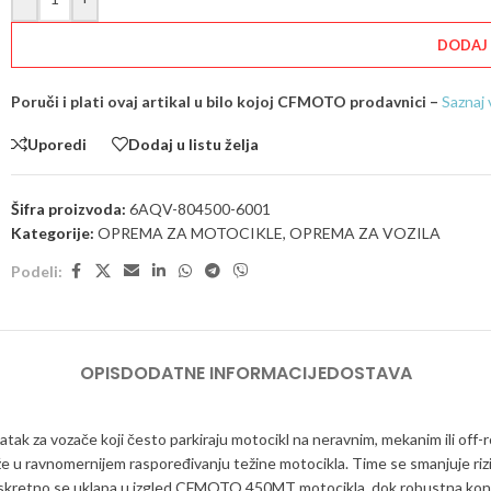
DODAJ
Poruči i plati ovaj artikal u bilo kojoj CFMOTO prodavnici –
Saznaj 
Uporedi
Dodaj u listu želja
Šifra proizvoda:
6AQV-804500-6001
Kategorije:
OPREMA ZA MOTOCIKLE
,
OPREMA ZA VOZILA
Podeli:
OPIS
DODATNE INFORMACIJE
DOSTAVA
ak za vozače koji često parkiraju motocikl na neravnim, mekanim ili off
 u ravnomernijem raspoređivanju težine motocikla. Time se smanjuje rizik 
ada diskretno se uklapa u izgled CFMOTO 450MT motocikla, dok robustna k