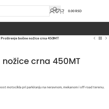
0.00
RSD
roširenje bočne nožice crna 450MT
 nožice crna 450MT
st motocikla pri parkiranju na neravnom, mekanom i off-road terenu.