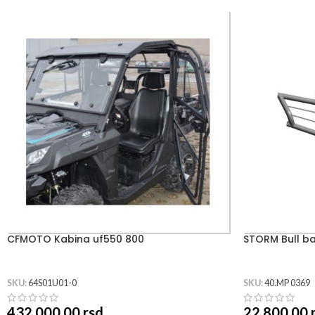
CFMOTO Kabina uf550 800
STORM Bull ba
SKU:
64S01U01-0
SKU:
40.MP 0369
432,000.00
rsd
22,800.00