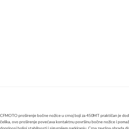
CFMOTO proširenje bočne nožice u crnoj boji za 450MT praktičan je dodat
čelika, ovo proširenje povećava kontaktnu površinu bočne nožice i pomaže
doprinosi boljoj stabilnosti i sigurnijem parkiranju. Crna završna obr