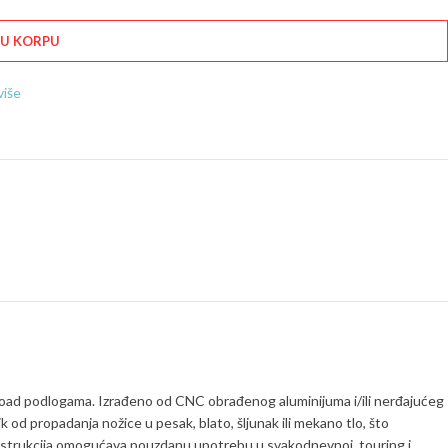
 U KORPU
više
-road podlogama. Izrađeno od CNC obrađenog aluminijuma i/ili nerđajućeg
od propadanja nožice u pesak, blato, šljunak ili mekano tlo, što
onstrukcija omogućava pouzdanu upotrebu u svakodnevnoj, touring i