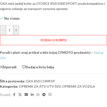
GKA mini zadnji kofer za CFORCE 850/1000 SPORT pruža kompaktno i
sigurno rešenje za transport osnovne opreme.
Na stanju
-
+
DODAJ U KORPU
Poruči i plati ovaj artikal u bilo kojoj CFMOTO prodavnici –
Saznaj
više
Uporedi
Dodaj u listu želja
Šifra proizvoda:
GKA 850 COMP.SP
Kategorije:
OPREMA ZA ATV UTV SSV
,
OPREMA ZA VOZILA
Podeli: