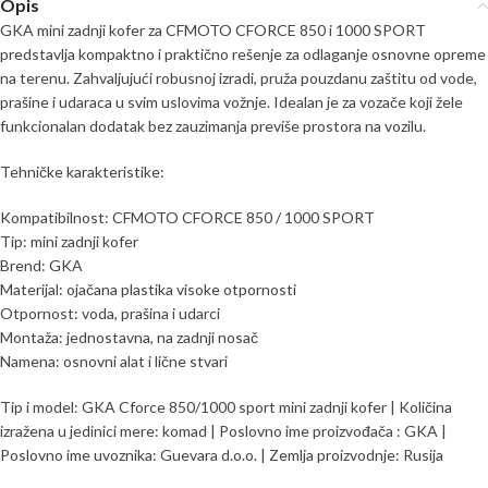
Opis
GKA mini zadnji kofer za CFMOTO CFORCE 850 i 1000 SPORT
predstavlja kompaktno i praktično rešenje za odlaganje osnovne opreme
na terenu. Zahvaljujući robusnoj izradi, pruža pouzdanu zaštitu od vode,
prašine i udaraca u svim uslovima vožnje. Idealan je za vozače koji žele
funkcionalan dodatak bez zauzimanja previše prostora na vozilu.
Tehničke karakteristike:
Kompatibilnost: CFMOTO CFORCE 850 / 1000 SPORT
Tip: mini zadnji kofer
Brend: GKA
Materijal: ojačana plastika visoke otpornosti
Otpornost: voda, prašina i udarci
Montaža: jednostavna, na zadnji nosač
Namena: osnovni alat i lične stvari
Tip i model: GKA Cforce 850/1000 sport mini zadnji kofer | Količina
izražena u jedinici mere: komad | Poslovno ime proizvođača : GKA |
Poslovno ime uvoznika: Guevara d.o.o. | Zemlja proizvodnje: Rusija