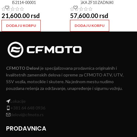
SKU:
852114-00001
SKU:
GKA ZF10 ZADNJKI
21,600.00
rsd
57,600.00
rsd
DODAJ U KORPU
DODAJ U KORPU
CFMOTO Delovi
je specijalizovana prodavnica originalnih i
kvalitetnih zamenskih delova i opreme za CFMOTO ATV, UTV,
SSV vozila, motocikle i skutere. Na jednom mestu nudimo
pouzdana rešenja za održavanje, unapređenje i sigurnu vožnju.
Lokacije
+381 64 648 0936
delovi@cfmoto.rs
PRODAVNICA