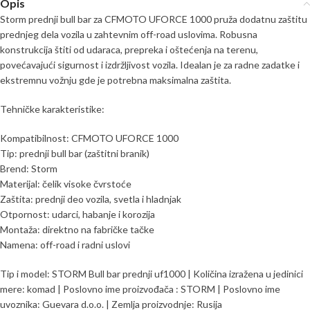
Opis
Storm prednji bull bar za CFMOTO UFORCE 1000 pruža dodatnu zaštitu
prednjeg dela vozila u zahtevnim off-road uslovima. Robusna
konstrukcija štiti od udaraca, prepreka i oštećenja na terenu,
povećavajući sigurnost i izdržljivost vozila. Idealan je za radne zadatke i
ekstremnu vožnju gde je potrebna maksimalna zaštita.
Tehničke karakteristike:
Kompatibilnost: CFMOTO UFORCE 1000
Tip: prednji bull bar (zaštitni branik)
Brend: Storm
Materijal: čelik visoke čvrstoće
Zaštita: prednji deo vozila, svetla i hladnjak
Otpornost: udarci, habanje i korozija
Montaža: direktno na fabričke tačke
Namena: off-road i radni uslovi
Tip i model: STORM Bull bar prednji uf1000 | Količina izražena u jedinici
mere: komad | Poslovno ime proizvođača : STORM | Poslovno ime
uvoznika: Guevara d.o.o. | Zemlja proizvodnje: Rusija