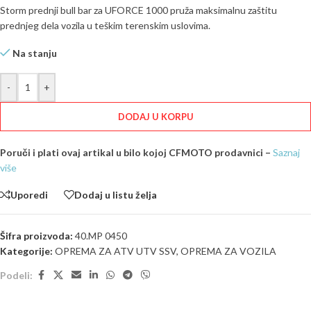
Storm prednji bull bar za UFORCE 1000 pruža maksimalnu zaštitu
prednjeg dela vozila u teškim terenskim uslovima.
Na stanju
-
+
DODAJ U KORPU
Poruči i plati ovaj artikal u bilo kojoj CFMOTO prodavnici –
Saznaj
više
Uporedi
Dodaj u listu želja
Šifra proizvoda:
40.MP 0450
Kategorije:
OPREMA ZA ATV UTV SSV
,
OPREMA ZA VOZILA
Podeli: