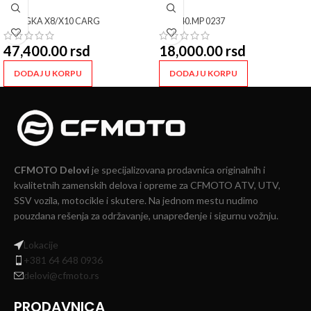
SKU:
GKA X8/X10 CARG
SKU:
40.MP 0237
47,400.00
rsd
18,000.00
rsd
DODAJ U KORPU
DODAJ U KORPU
CFMOTO Delovi
je specijalizovana prodavnica originalnih i
kvalitetnih zamenskih delova i opreme za CFMOTO ATV, UTV,
SSV vozila, motocikle i skutere. Na jednom mestu nudimo
pouzdana rešenja za održavanje, unapređenje i sigurnu vožnju.
Lokacije
+381 64 648 0936
delovi@cfmoto.rs
PRODAVNICA