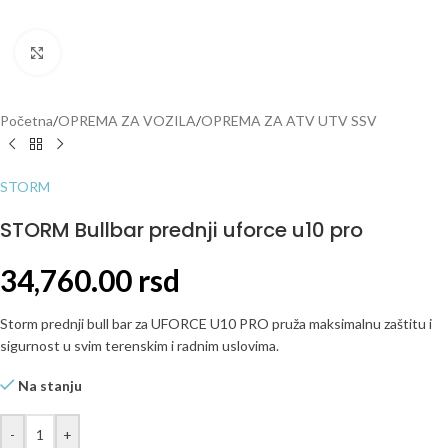
Click to enlarge
Početna
/
OPREMA ZA VOZILA
/
OPREMA ZA ATV UTV SSV
STORM
STORM Bullbar prednji uforce u10 pro
34,760.00
rsd
Storm prednji bull bar za UFORCE U10 PRO pruža maksimalnu zaštitu i
sigurnost u svim terenskim i radnim uslovima.
Na stanju
-
+