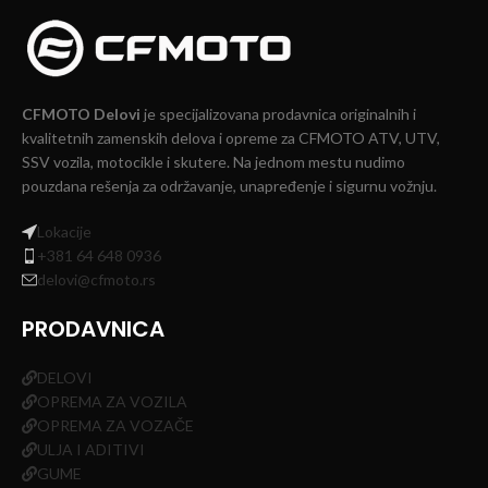
CFMOTO Delovi
je specijalizovana prodavnica originalnih i
kvalitetnih zamenskih delova i opreme za CFMOTO ATV, UTV,
SSV vozila, motocikle i skutere. Na jednom mestu nudimo
pouzdana rešenja za održavanje, unapređenje i sigurnu vožnju.
Lokacije
+381 64 648 0936
delovi@cfmoto.rs
PRODAVNICA
DELOVI
OPREMA ZA VOZILA
OPREMA ZA VOZAČE
ULJA I ADITIVI
GUME