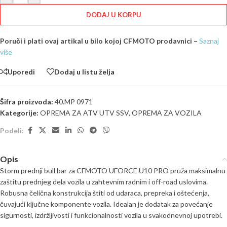
DODAJ U KORPU
Poruči i plati ovaj artikal u bilo kojoj CFMOTO prodavnici –
Saznaj
više
Uporedi
Dodaj u listu želja
Šifra proizvoda:
40.MP 0971
Kategorije:
OPREMA ZA ATV UTV SSV
,
OPREMA ZA VOZILA
Podeli:
Opis
Storm prednji bull bar za CFMOTO UFORCE U10 PRO pruža maksimalnu
zaštitu prednjeg dela vozila u zahtevnim radnim i off-road uslovima.
Robusna čelična konstrukcija štiti od udaraca, prepreka i oštećenja,
čuvajući ključne komponente vozila. Idealan je dodatak za povećanje
sigurnosti, izdržljivosti i funkcionalnosti vozila u svakodnevnoj upotrebi.