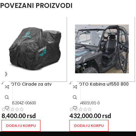
POVEZANI PROIZVODI
CFMOTO Cirade za atv
CFMOTO Kabina uf550 800
SKU:
85204Z-00600
SKU:
64S01U01-0
8,400.00
rsd
432,000.00
rsd
DODAJ U KORPU
DODAJ U KORPU