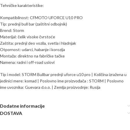
Tehničke karakteristike:
Kompatibilnost: CFMOTO UFORCE U10 PRO
Tip: prednji bull bar (zaštitni odbojnik)
Brend: Storm
Materijal: čelik visoke čvrstoće
Zaštita: prednji deo vozila, svetla i hladnjak
Otpornost: udarci, habanje i korozija
Montaža: direktno na fabričke tačke
Namena: radni i off-road uslovi
Tip i model: STORM Bullbar prednji uforce u10 pro | Količina izražena u
jedinici mere: komad | Poslovno ime proizvođača : STORM | Poslovno
ime uvoznika: Guevara d.o.o. | Zemlja proizvodnje: Rusija
Dodatne informacije
DOSTAVA