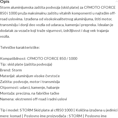
Opis
Storm aluminijumska zaštita podvozja (skid plate) za CFMOTO CFORCE
850 i 1000 pruža maksimalnu zaštitu vitalnih komponenti u najtežim off-
road uslovima. Izrađena od visokokvalitetnog aluminijuma, štiti motor,
transmisiju i donji deo vozila od udaraca, kamenja i prepreka. Idealan je
dodatak za vozače koji traže sigurnost, izdržljivost i dug vek trajanja
vozila.
Tehničke karakteristike:
Kompatibilnost: CFMOTO CFORCE 850 / 1000
Tip: skid plate (zaštita podvozja)
Brend: Storm
Materijal: aluminijum visoke čvrstoće
Zaštita: podvozje, motor i transmisija
Otpornost: udarci, kamenje, habanje
Montaža: precizna, na fabričke tačke
Namena: ekstremni off-road i radni uslovi
Tip i model: STORM Skid plate al cf850 1000 | Količina izražena u jedinici
mere: komad | Poslovno ime proizvođača : STORM | Poslovno ime