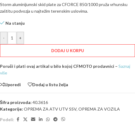
Storm aluminijumski skid plate za CFORCE 850/1000 pruža vrhunsku
zaštitu podvozja u najtežim terenskim uslovima.
Na stanju
-
+
DODAJ U KORPU
Poruči i plati ovaj artikal u bilo kojoj CFMOTO prodavnici –
Saznaj
više
Uporedi
Dodaj u listu želja
Šifra proizvoda:
40.3616
Kategorije:
OPREMA ZA ATV UTV SSV
,
OPREMA ZA VOZILA
Podeli: