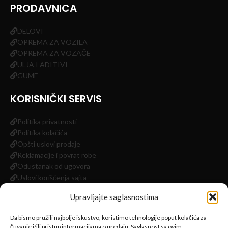
PRODAVNICA
DELOVI
OPREMA ZA VOZILA
OPREMA ZA VOZAČE
ULJA I ADITIVI
GUME
KORISNIČKI SERVIS
Politika privatnosti
Politika kolačića
Opšti uslovi prodaje
Reklamacije i povrat robe
Odustanak od ugovora
Uslovi korišćenja sajta
Impressum
Upravljajte saglasnostima
INFORMACIJE
Da bismo pružili najbolje iskustvo, koristimo tehnologije poput kolačića za
čuvanje i/ili pristup informacijama o uređaju. Saglasnost sa ovim