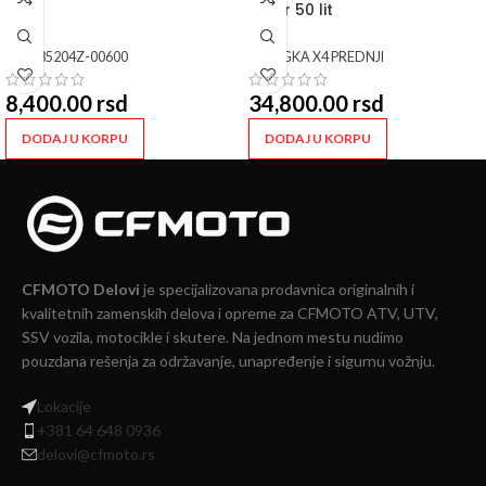
kofer 50 lit
SKU:
85204Z-00600
SKU:
GKA X4 PREDNJI
8,400.00
rsd
34,800.00
rsd
DODAJ U KORPU
DODAJ U KORPU
CFMOTO Delovi
je specijalizovana prodavnica originalnih i
kvalitetnih zamenskih delova i opreme za CFMOTO ATV, UTV,
SSV vozila, motocikle i skutere. Na jednom mestu nudimo
pouzdana rešenja za održavanje, unapređenje i sigurnu vožnju.
Lokacije
+381 64 648 0936
delovi@cfmoto.rs