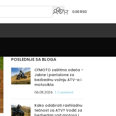
0.00
RSD
POSLEDNJE SA BLOGA
CFMOTO zaštitna odeća –
Jakne i pantalone za
bezbednu vožnju ATV-a i
motocikla
06.08.2026
1 Comment
Kako odabrati rashladnu
tečnost za ATV? Vodič za
bezbedan rad motora i