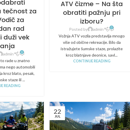
odabrati
ATV čizme – Na šta
 tečnost za
obratiti pažnju pri
Vodič za
izboru?
dan rad
0
Posted by
admin
i duži vek
Vožnja ATV vozila predstavlja mnogo
više od obične rekreacije. Bilo da
janja
istražujete šumske staze, prolazite
0
admin
kroz blatnjave deonice, savl...
sto rade u znatno
CONTINUE READING
vima nego automobili
nja kroz blato, pesak,
ke staze ili ...
E READING
22
JUL