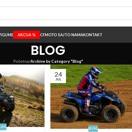
I
GUME
AKCIJA %
CFMOTO SAJT
O NAMA
KONTAKT
BLOG
Početna
/
Archive by Category "Blog"
24
JUL
LOG
BLOG