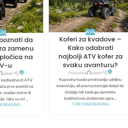
BLOG
LOG
Koferi za kvadove –
poznati da
Kako odabrati
 za zamenu
najbolji ATV kofer za
 pločica na
svaku avanturu?
V-u
0
0
Posted by
admin
admin
Kupovina kvada predstavlja ozbiljnu
o bezbednosti ATV
investiciju, ali pravi potencijal dolazi do
zača prvo pomisli na
izražaja tek kada ga opremite
, snažan motor ili
kvalitetnom dodatnom opre...
e. Iako su svi ...
CONTINUE READING
E READING