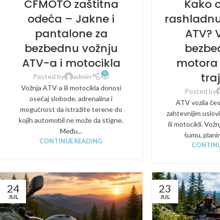
CFMOTO zaštitna
Kako 
odeća – Jakne i
rashladnu
pantalone za
ATV? 
bezbednu vožnju
bezbe
ATV-a i motocikla
motora 
tra
0
Posted by
admin
Vožnja ATV-a ili motocikla donosi
Posted by
osećaj slobode, adrenalina i
ATV vozila če
mogućnost da istražite terene do
zahtevnijim uslo
kojih automobil ne može da stigne.
ili motocikli. Vož
Među...
šumu, planins
CONTINUE READING
CONTINU
24
23
JUL
JUL