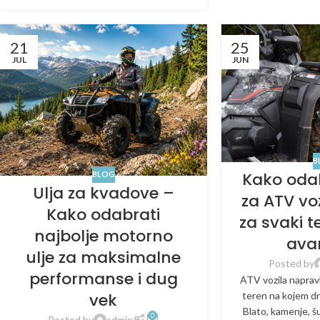
21
25
JUL
JUN
B
Kako oda
BLOG
Ulja za kvadove –
za ATV vo
Kako odabrati
za svaki t
najbolje motorno
ava
ulje za maksimalne
Posted by
performanse i dug
ATV vozila naprav
vek
teren na kojem dr
Blato, kamenje, š
0
Posted by
admin