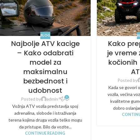
BLOG
B
Najbolje ATV kacige
Kako pre
– Kako odabrati
je vreme
model za
kočionih
maksimalnu
AT
bezbednost i
Posted by
Kada se govori 
udobnost
vozila, većina vo
0
Posted by
admin
kvalitetne gume
Vožnja ATV vozila predstavlja spoj
dobro oslanjanj
adrenalina, slobode i istraživanja
CONTINU
terena kojima druga vozila teško mogu
da pristupe. Bilo da vozite...
CONTINUE READING