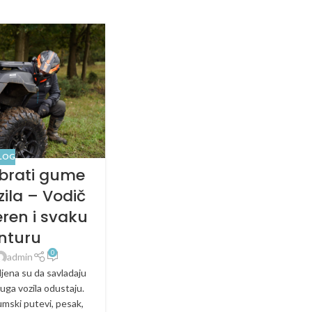
LOG
brati gume
zila – Vodič
eren i svaku
nturu
0
admin
ljena su da savladaju
uga vozila odustaju.
umski putevi, pesak,