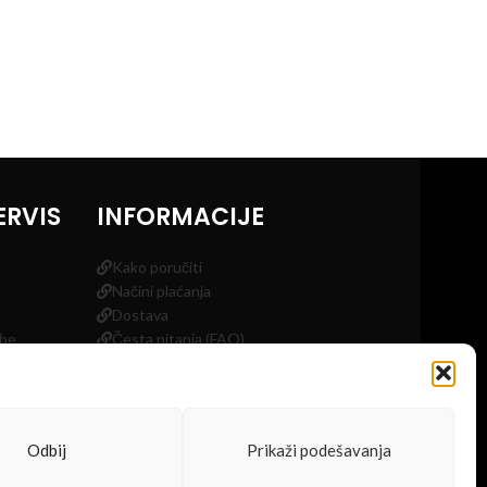
ERVIS
INFORMACIJE
Kako poručiti
Načini plaćanja
Dostava
obe
Česta pitanja (FAQ)
a
Blog
Kontakt
Odbij
Prikaži podešavanja