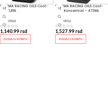
MAXIMA RACING OILS Cool-
MAXIMA RACING OILS Cool-
Aide 1,89L
Aide Koncentrat – 473ML
SKU:
84964
SKU:
84916
1,140.99
rsd
1,527.99
rsd
DODAJ U KORPU
DODAJ U KORPU