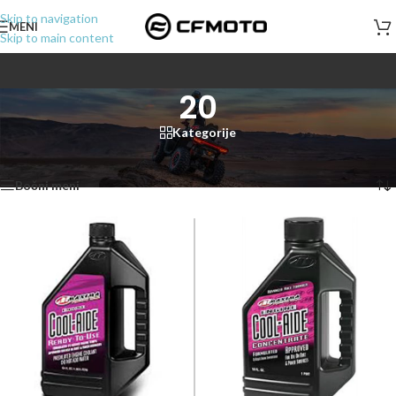
Skip to navigation
MENI
Skip to main content
20
Kategorije
Početna
/
Proizvod Dužina
/
20
Prikazano je svih 2 rezultata
Bočni meni