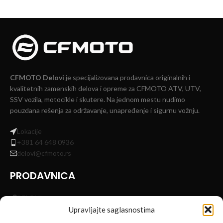
CFMOTO Delovi
je specijalizovana prodavnica originalnih i
kvalitetnih zamenskih delova i opreme za CFMOTO ATV, UTV,
SSV vozila, motocikle i skutere. Na jednom mestu nudimo
pouzdana rešenja za održavanje, unapređenje i sigurnu vožnju.
Lokacije
+381 64 648 0936
delovi@cfmoto.rs
PRODAVNICA
DELOVI
OPREMA ZA VOZILA
Upravljajte saglasnostima
OPREMA ZA VOZAČE