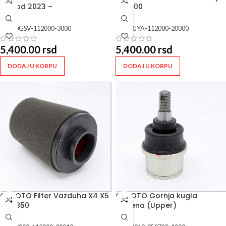
625 od 2023 –
CF 1000
SKU:
0GSV-112000-3000
SKU:
0JYA-112000-20000
5,400.00
rsd
5,400.00
rsd
DODAJ U KORPU
DODAJ U KORPU
CFMOTO Filter Vazduha X4 X5
CFMOTO Gornja kugla
625 850
ramena (Upper)