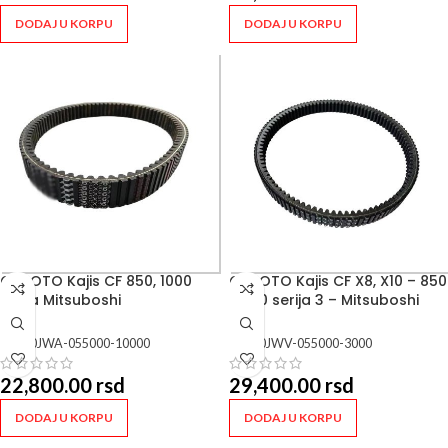
DODAJ U KORPU
DODAJ U KORPU
CFMOTO Kajis CF 850, 1000
CFMOTO Kajis CF X8, X10 – 850
serija Mitsuboshi
, 1000 serija 3 – Mitsuboshi
SKU:
0JWA-055000-10000
SKU:
0JWV-055000-3000
22,800.00
rsd
29,400.00
rsd
DODAJ U KORPU
DODAJ U KORPU