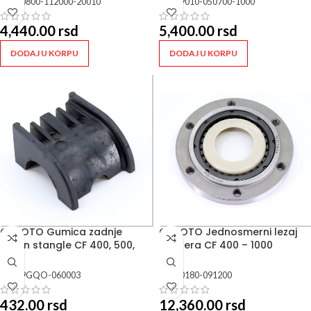
SKU:
0800-112000-20010
SKU:
9010-050700-1000
4,440.00
rsd
5,400.00
rsd
DODAJ U KORPU
DODAJ U KORPU
CFMOTO Gumica zadnje
CFMOTO Jednosmerni lezaj
balan stangle CF 400, 500,
startera CF 400 – 1000
600
SKU:
9GQO-060003
SKU:
0180-091200
432.00
rsd
12,360.00
rsd