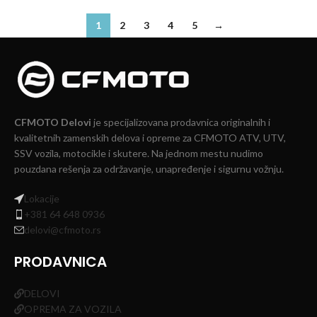
1
2
3
4
5
→
CFMOTO Delovi
je specijalizovana prodavnica originalnih i
kvalitetnih zamenskih delova i opreme za CFMOTO ATV, UTV,
SSV vozila, motocikle i skutere. Na jednom mestu nudimo
pouzdana rešenja za održavanje, unapređenje i sigurnu vožnju.
Lokacije
+381 64 648 0936
delovi@cfmoto.rs
PRODAVNICA
DELOVI
OPREMA ZA VOZILA