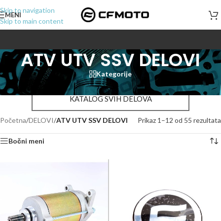
Skip to navigation
MENI
Skip to main content
ATV UTV SSV DELOVI
Kategorije
KATALOG SVIH DELOVA
Početna
/
DELOVI
/
ATV UTV SSV DELOVI
Prikaz 1–12 od 55 rezultata
Bočni meni