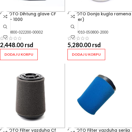
CFMOTO Dihtung glave CF
CFMOTO Donja kugla ramena
450 – 1000
(Lower)
SKU:
0800-022200-00002
SKU:
9010-050800-2000
2,448.00
rsd
5,280.00
rsd
DODAJ U KORPU
DODAJ U KORPU
CFMOTO Filter vazduha Cf
CFMOTO Filter vazduha serija