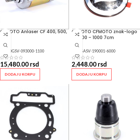
CFMOTO Anlaser CF 400, 500,
CFMOTO CFMOTO znak-logo
600
CF 400 – 1000 7cm
SKU:
0GSV-093000-1100
SKU:
5ASV-190001-6000
15,480.00
rsd
2,448.00
rsd
DODAJ U KORPU
DODAJ U KORPU