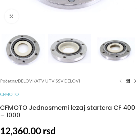
Click to enlarge
Početna
/
DELOVI
/
ATV UTV SSV DELOVI
CFMOTO
CFMOTO Jednosmerni lezaj startera CF 400
– 1000
12,360.00
rsd