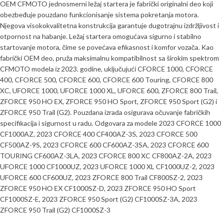
OEM CFMOTO jednosmerni ležaj startera je fabrički originalni deo koji
obezbeđuje pouzdano funkcionisanje sistema pokretanja motora.
Njegova visokokvalitetna konstrukcija garantuje dugotrajnu izdržljivost i
otpornost na habanje. Ležaj startera omogućava sigurno i stabilno
startovanje motora, čime se povećava efikasnost i komfor vozača. Kao
fabrički OEM deo, pruža maksimalnu kompatibilnost sa širokim spektrom
CFMOTO modela iz 2023. godine, uključujući CFORCE 1000, CFORCE
400, CFORCE 500, CFORCE 600, CFORCE 600 Touring, CFORCE 800
XC, UFORCE 1000, UFORCE 1000 XL, UFORCE 600, ZFORCE 800 Trail,
ZFORCE 950 HO EX, ZFORCE 950 HO Sport, ZFORCE 950 Sport (G2) i
ZFORCE 950 Trail (G2). Pouzdana izrada osigurava očuvanje fabričkih
specifikacija i sigurnost u radu. Odgovara za modele 2023 CFORCE 1000
CF1000AZ, 2023 CFORCE 400 CF400AZ-3S, 2023 CFORCE 500
CF500AZ-9S, 2023 CFORCE 600 CF600AZ-3SA, 2023 CFORCE 600
TOURING CF600AZ-3LA, 2023 CFORCE 800 XC CF800AZ-2A, 2023
UFORCE 1000 CF1000UZ, 2023 UFORCE 1000 XL CF1000UZ-2, 2023
UFORCE 600 CF600UZ, 2023 ZFORCE 800 Trail CF800SZ-2, 2023
ZFORCE 950 HO EX CF1000SZ-D, 2023 ZFORCE 950 HO Sport
CF1000SZ-E, 2023 ZFORCE 950 Sport (G2) CF1000SZ-3A, 2023
ZFORCE 950 Trail (G2) CF1000SZ-3