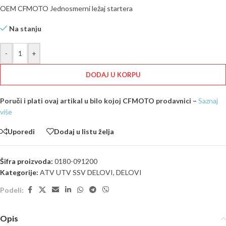
OEM CFMOTO Jednosmerni ležaj startera
Na stanju
-
+
DODAJ U KORPU
Poruči i plati ovaj artikal u bilo kojoj CFMOTO prodavnici –
Saznaj
više
Uporedi
Dodaj u listu želja
Šifra proizvoda:
0180-091200
Kategorije:
ATV UTV SSV DELOVI
,
DELOVI
Podeli:
Opis