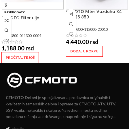
CFMOTO Filter Vazduha X4
RASPRODATO
X5 625 850
CFMOTO Filter ulja
SKU:
0800-112000-20010
SKU:
0800-011300-0004
4,440.00
rsd
1,188.00
rsd
DODAJ U KORPU
PROČITAJTE JOŠ
CFMOTO Delovi
je specijalizovana prodavnica originalnih i
kvalitetnih zamenskih delova i opreme za CFMOTO ATV, UTV,
SSV vozila, motocikle i skutere. Na jednom mestu nudimo
pouzdana rešenja za održavanje, unapređenje i sigurnu vožnju.
Lokacije