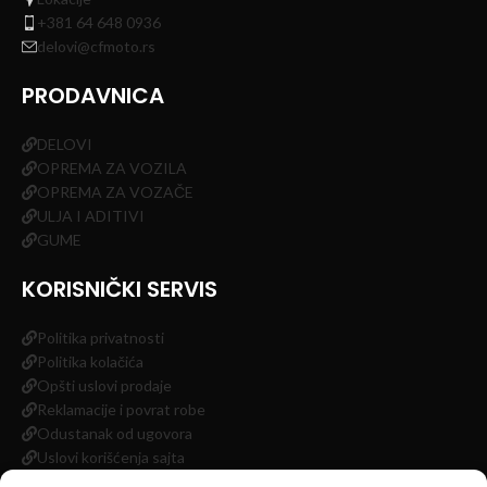
+381 64 648 0936
delovi@cfmoto.rs
PRODAVNICA
DELOVI
OPREMA ZA VOZILA
OPREMA ZA VOZAČE
ULJA I ADITIVI
GUME
KORISNIČKI SERVIS
Politika privatnosti
Politika kolačića
Opšti uslovi prodaje
Reklamacije i povrat robe
Odustanak od ugovora
Uslovi korišćenja sajta
Impressum