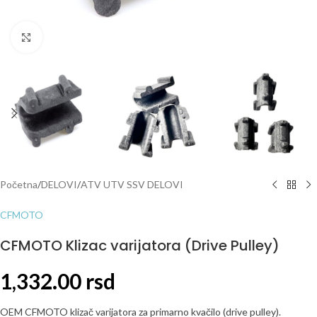
Click to enlarge
Početna
/
DELOVI
/
ATV UTV SSV DELOVI
CFMOTO
CFMOTO Klizac varijatora (Drive Pulley)
1,332.00
rsd
OEM CFMOTO klizač varijatora za primarno kvačilo (drive pulley).