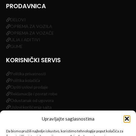
PRODAVNICA
DELOVI
OPREMA ZA VOZILA
OPREMA ZA VOZAČE
ULJA I ADITIVI
GUME
KORISNIČKI SERVIS
Politika privatnosti
Politika kolačića
Opšti uslovi prodaje
Reklamacije i povrat robe
Odustanak od ugovora
Uslovi korišćenja sajta
Impressum
Upravljajte saglasnostima
INFORMACIJE
Da bismo pružili najbolje iskustvo, koristimo tehnologije poput kolačića za