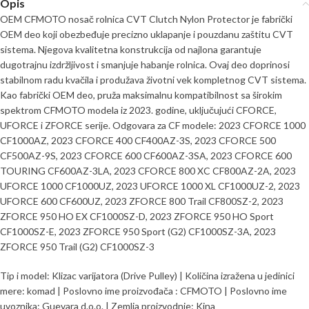
Opis
OEM CFMOTO nosač rolnica CVT Clutch Nylon Protector je fabrički
OEM deo koji obezbeđuje precizno uklapanje i pouzdanu zaštitu CVT
sistema. Njegova kvalitetna konstrukcija od najlona garantuje
dugotrajnu izdržljivost i smanjuje habanje rolnica. Ovaj deo doprinosi
stabilnom radu kvačila i produžava životni vek kompletnog CVT sistema.
Kao fabrički OEM deo, pruža maksimalnu kompatibilnost sa širokim
spektrom CFMOTO modela iz 2023. godine, uključujući CFORCE,
UFORCE i ZFORCE serije. Odgovara za CF modele: 2023 CFORCE 1000
CF1000AZ, 2023 CFORCE 400 CF400AZ-3S, 2023 CFORCE 500
CF500AZ-9S, 2023 CFORCE 600 CF600AZ-3SA, 2023 CFORCE 600
TOURING CF600AZ-3LA, 2023 CFORCE 800 XC CF800AZ-2A, 2023
UFORCE 1000 CF1000UZ, 2023 UFORCE 1000 XL CF1000UZ-2, 2023
UFORCE 600 CF600UZ, 2023 ZFORCE 800 Trail CF800SZ-2, 2023
ZFORCE 950 HO EX CF1000SZ-D, 2023 ZFORCE 950 HO Sport
CF1000SZ-E, 2023 ZFORCE 950 Sport (G2) CF1000SZ-3A, 2023
ZFORCE 950 Trail (G2) CF1000SZ-3
Tip i model: Klizac varijatora (Drive Pulley) | Količina izražena u jedinici
mere: komad | Poslovno ime proizvođača : CFMOTO | Poslovno ime
uvoznika: Guevara d.o.o. | Zemlja proizvodnje: Kina