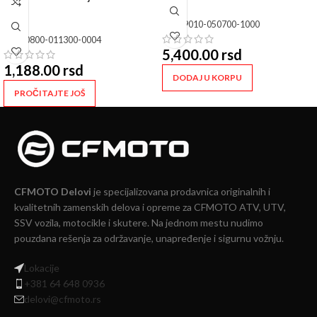
SKU:
9010-050700-1000
SKU:
0800-011300-0004
5,400.00
rsd
1,188.00
rsd
DODAJ U KORPU
PROČITAJTE JOŠ
CFMOTO Delovi
je specijalizovana prodavnica originalnih i
kvalitetnih zamenskih delova i opreme za CFMOTO ATV, UTV,
SSV vozila, motocikle i skutere. Na jednom mestu nudimo
pouzdana rešenja za održavanje, unapređenje i sigurnu vožnju.
Lokacije
+381 64 648 0936
delovi@cfmoto.rs