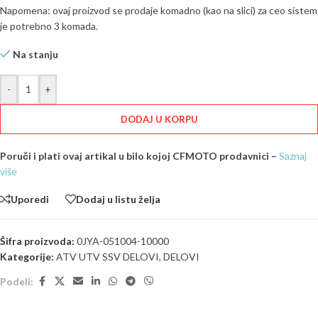
Napomena: ovaj proizvod se prodaje komadno (kao na slici) za ceo sistem
je potrebno 3 komada.
Na stanju
-
+
DODAJ U KORPU
Poruči i plati ovaj artikal u bilo kojoj CFMOTO prodavnici –
Saznaj
više
Uporedi
Dodaj u listu želja
Šifra proizvoda:
0JYA-051004-10000
Kategorije:
ATV UTV SSV DELOVI
,
DELOVI
Podeli: