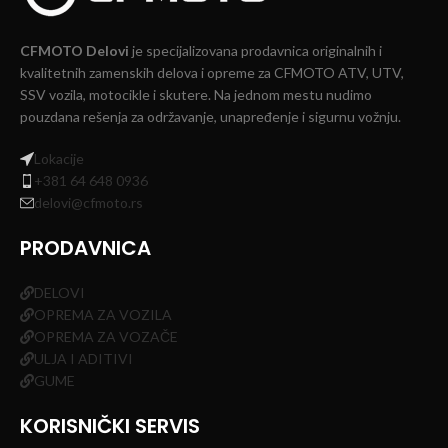
CFMOTO Delovi
je specijalizovana prodavnica originalnih i
kvalitetnih zamenskih delova i opreme za CFMOTO ATV, UTV,
SSV vozila, motocikle i skutere. Na jednom mestu nudimo
pouzdana rešenja za održavanje, unapređenje i sigurnu vožnju.
Lokacije
+381 64 648 0936
delovi@cfmoto.rs
PRODAVNICA
DELOVI
OPREMA ZA VOZILA
OPREMA ZA VOZAČE
ULJA I ADITIVI
GUME
KORISNIČKI SERVIS