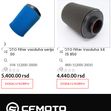
CFMOTO Filter vazduha serija
CFMOTO Filter Vazduha X4
CF 1000
X5 625 850
SKU:
0JYA-112000-20000
SKU:
0800-112000-20010
5,400.00
rsd
4,440.00
rsd
DODAJ U KORPU
DODAJ U KORPU