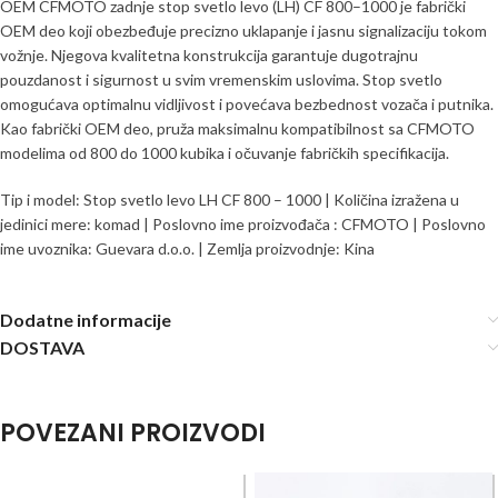
OEM CFMOTO zadnje stop svetlo levo (LH) CF 800–1000 je fabrički
OEM deo koji obezbeđuje precizno uklapanje i jasnu signalizaciju tokom
vožnje. Njegova kvalitetna konstrukcija garantuje dugotrajnu
pouzdanost i sigurnost u svim vremenskim uslovima. Stop svetlo
omogućava optimalnu vidljivost i povećava bezbednost vozača i putnika.
Kao fabrički OEM deo, pruža maksimalnu kompatibilnost sa CFMOTO
modelima od 800 do 1000 kubika i očuvanje fabričkih specifikacija.
Tip i model: Stop svetlo levo LH CF 800 – 1000 | Količina izražena u
jedinici mere: komad | Poslovno ime proizvođača : CFMOTO | Poslovno
ime uvoznika: Guevara d.o.o. | Zemlja proizvodnje: Kina
Dodatne informacije
DOSTAVA
POVEZANI PROIZVODI