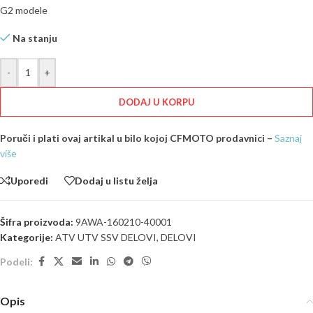
G2 modele
Na stanju
-
+
DODAJ U KORPU
Poruči i plati ovaj artikal u bilo kojoj CFMOTO prodavnici –
Saznaj
više
Uporedi
Dodaj u listu želja
Šifra proizvoda:
9AWA-160210-40001
Kategorije:
ATV UTV SSV DELOVI
,
DELOVI
Podeli:
Opis