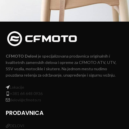
A lacus bibendum pulvinar
Furniture
CFMOTO Delovi
je specijalizovana prodavnica originalnih i
kvalitetnih zamenskih delova i opreme za CFMOTO ATV, UTV,
SSV vozila, motocikle i skutere. Na jednom mestu nudimo
pouzdana rešenja za održavanje, unapređenje i sigurnu vožnju.
Lokacije
+381 64 648 0936
delovi@cfmoto.rs
PRODAVNICA
DELOVI