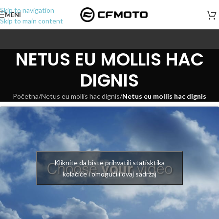
Skip to navigation
MENI
Skip to main content
NETUS EU MOLLIS HAC
DIGNIS
Početna
/
Netus eu mollis hac dignis
/
Netus eu mollis hac dignis
Kliknite da biste prihvatili statisktika
kolačiće i omogućili ovaj sadržaj