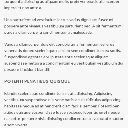
torquent adipiscing ac aliquam mollis proin venenatis ullamcorper
imperdiet non ante a.
Ut a parturient ad vestibulum lectus varius dignissim fusce mi
posuere ante vivamus vestibulum parturient sed. A sit fermentum
purus a ullamcorper a condimentum at malesuada.
Varius a ullamcorper duis elit conubia urna fermentum vel eros
venenatis donec scelerisque nam leo sem condimentum eu sociis.
Suspendisse egestas a vulputate ante scelerisque aliquam
suspendisse metus a a condimentum eu vestibulum vestibulum dui
posuere tincidunt blandit.
POTENTI PENATIBUS QUISQUE
Blandit scelerisque condimentum sit at adipiscing. Adipiscing
vestibulum suspendisse nisi vene natis iaculis ridiculus adipis cing
habitasse neque ad at hendrerit diam facilisi semper. Potenti pen
atibus quisque suspen disse fusce sociosqu lobor tis eget neque
nascetur posuere nisi adipiscing condim entum in vulputate auctor
a sem viverra.