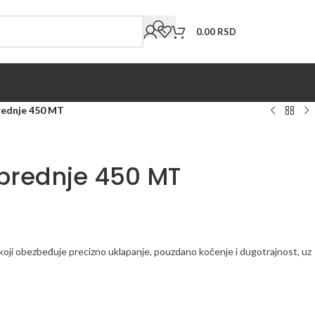
0.00
RSD
rednje 450 MT
prednje 450 MT
oji obezbeđuje precizno uklapanje, pouzdano kočenje i dugotrajnost, uz