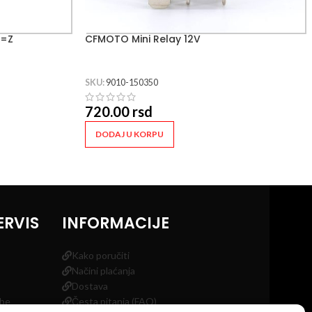
P=Z
CFMOTO Mini Relay 12V
SKU:
9010-150350
720.00
rsd
DODAJ U KORPU
ERVIS
INFORMACIJE
Kako poručiti
Načini plaćanja
Dostava
obe
Česta pitanja (FAQ)