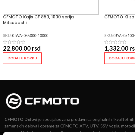
CFMOTO Kajis CF 850, 1000 serija
CFMOTO Klizac
Mitsuboshi
SKU:
0JWA-055000-10000
SKU:
0JYA-05100
22,800.00
rsd
1,332.00
r
DODAJ U KORPU
DODAJ U KOR
CFMOTO Delovi
je specijalizovana prodavnica originalnih i kvalitetnih
zamenskih delova i opreme za CFMOTO ATV, UTV, SSV vozila, motocik
skutere. Na jednom mestu nudimo pouzdana rešenja za održavanje,