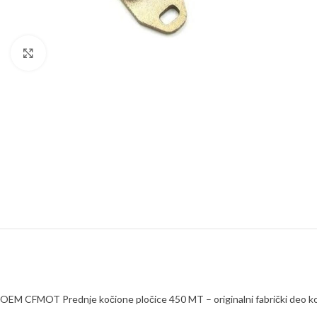
Click to enlarge
OEM CFMOT Prednje kočione pločice 450 MT – originalni fabrički deo koj