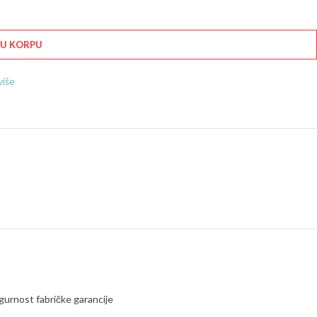
 U KORPU
više
gurnost fabričke garancije