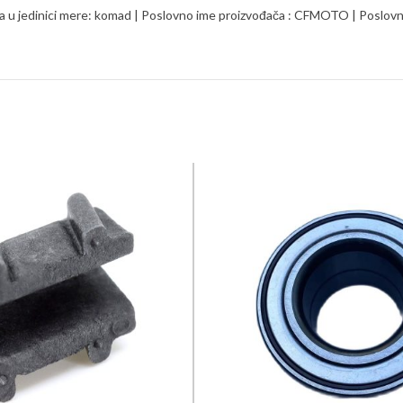
 u jedinici mere: komad | Poslovno ime proizvođača : CFMOTO | Poslovno 