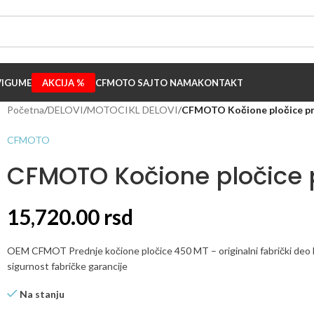
I
GUME
AKCIJA %
CFMOTO SAJT
O NAMA
KONTAKT
Početna
/
DELOVI
/
MOTOCIKL DELOVI
/
CFMOTO Kočione pločice p
CFMOTO
CFMOTO Kočione pločice 
15,720.00
rsd
OEM CFMOT Prednje kočione pločice 450 MT – originalni fabrički deo k
sigurnost fabričke garancije
Na stanju