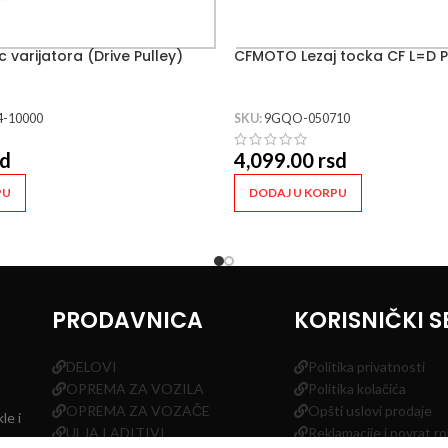
 varijatora (Drive Pulley)
CFMOTO Lezaj tocka CF L=D 
4-10000
SKU:
9GQO-050710
sd
4,099.00
rsd
PU
DODAJ U KORPU
PRODAVNICA
KORISNIČKI S
DELOVI
Politika privatnosti
OPREMA ZA VOZILA
Politika kolačića
OPREMA ZA VOZAČE
Opšti uslovi prodaje
le i
ULJA I ADITIVI
Reklamacije i povrat r