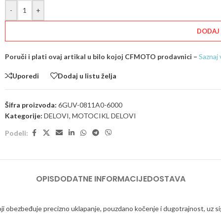
-
+
DODAJ
Poruči i plati ovaj artikal u bilo kojoj CFMOTO prodavnici –
Saznaj 
Uporedi
Dodaj u listu želja
Šifra proizvoda:
6GUV-0811A0-6000
Kategorije:
DELOVI
,
MOTOCIKL DELOVI
Podeli:
OPIS
DODATNE INFORMACIJE
DOSTAVA
i obezbeđuje precizno uklapanje, pouzdano kočenje i dugotrajnost, uz si