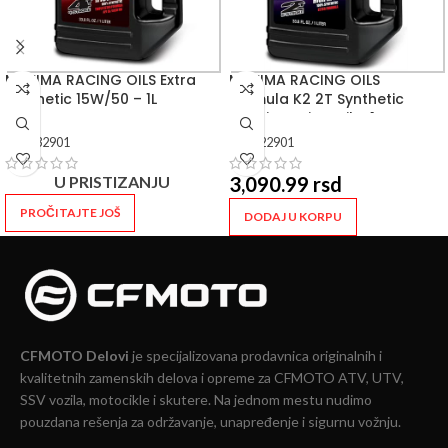
MAXIMA RACING OILS Extra
MAXIMA RACING OILS
Synthetic 15W/50 – 1L
Formula K2 2T Synthetic
Premix Racing Oil – 1L
SKU:
32901
SKU:
22901
U PRISTIZANJU
3,090.99
rsd
PROČITAJTE JOŠ
DODAJ U KORPU
CFMOTO Delovi
je specijalizovana prodavnica originalnih i
kvalitetnih zamenskih delova i opreme za CFMOTO ATV, UTV,
SSV vozila, motocikle i skutere. Na jednom mestu nudimo
pouzdana rešenja za održavanje, unapređenje i sigurnu vožnju.