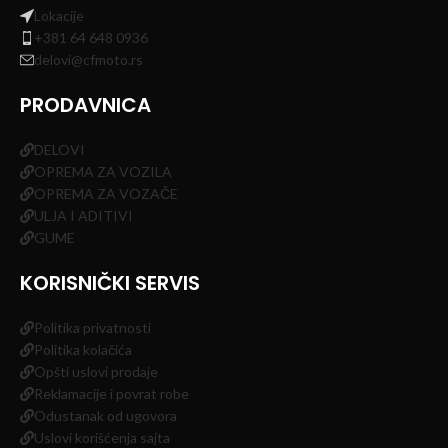
Lokacije
+381 64 648 0936
delovi@cfmoto.rs
PRODAVNICA
DELOVI
OPREMA ZA VOZILA
OPREMA ZA VOZAČE
ULJA I ADITIVI
GUME
KORISNIČKI SERVIS
Politika privatnosti
Politika kolačića
Opšti uslovi prodaje
Reklamacije i povrat robe
Odustanak od ugovora
Uslovi korišćenja sajta