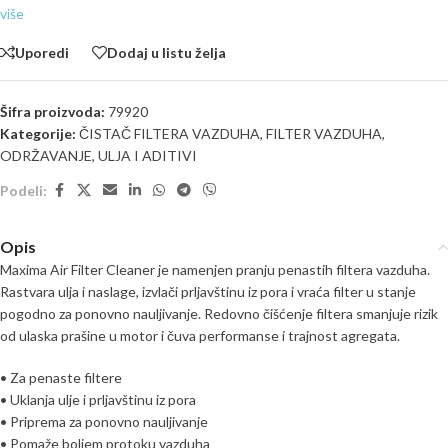
više
Uporedi
Dodaj u listu želja
Šifra proizvoda:
79920
Kategorije:
ČISTAČ FILTERA VAZDUHA
,
FILTER VAZDUHA
,
ODRŽAVANJE
,
ULJA I ADITIVI
Podeli:
Opis
Maxima Air Filter Cleaner je namenjen pranju penastih filtera vazduha.
Rastvara ulja i naslage, izvlači prljavštinu iz pora i vraća filter u stanje
pogodno za ponovno nauljivanje. Redovno čišćenje filtera smanjuje rizik
od ulaska prašine u motor i čuva performanse i trajnost agregata.
• Za penaste filtere
• Uklanja ulje i prljavštinu iz pora
• Priprema za ponovno nauljivanje
• Pomaže boljem protoku vazduha