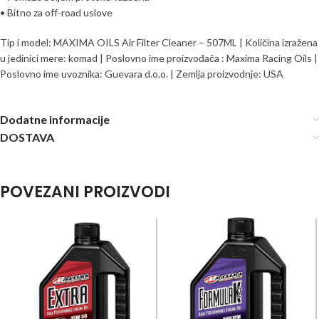
• Bitno za off-road uslove
Tip i model: MAXIMA OILS Air Filter Cleaner – 507ML | Količina izražena
u jedinici mere: komad | Poslovno ime proizvođača : Maxima Racing Oils |
Poslovno ime uvoznika: Guevara d.o.o. | Zemlja proizvodnje: USA
Dodatne informacije
DOSTAVA
POVEZANI PROIZVODI