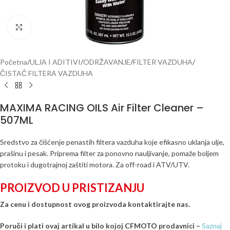
Click to enlarge
Početna
/
ULJA I ADITIVI
/
ODRŽAVANJE
/
FILTER VAZDUHA
/
ČISTAČ FILTERA VAZDUHA
MAXIMA RACING OILS Air Filter Cleaner –
507ML
Sredstvo za čišćenje penastih filtera vazduha koje efikasno uklanja ulje,
prašinu i pesak. Priprema filter za ponovno nauljivanje, pomaže boljem
protoku i dugotrajnoj zaštiti motora. Za off-road i ATV/UTV.
PROIZVOD U PRISTIZANJU
Za cenu i dostupnost ovog proizvoda kontaktirajte nas.
Poruči i plati ovaj artikal u bilo kojoj CFMOTO prodavnici –
Saznaj