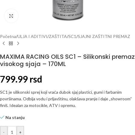
Click to enlarge
Početna
/
ULJA I ADITIVI
/
ZAŠTITA
/
SC1
/
SJAJNI ZAŠTITNI PREMAZ
MAXIMA RACING OILS SC1 – Silikonski premaz
visokog sjaja – 170ML
799.99
rsd
SC1 je silikonski sprej koji vraća dubok sjaj plastici, gumi i farbanim
površinama. Odbija vodu i prljavštinu, olakšava pranje i daje „showroom“
finiš. Idealan za motocikle, ATV i opremu.
Na stanju
-
+