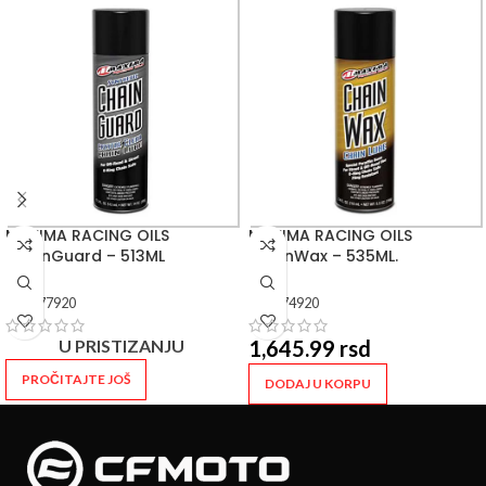
MAXIMA RACING OILS
MAXIMA RACING OILS
ChainGuard – 513ML
ChainWax – 535ML.
SKU:
77920
SKU:
74920
U PRISTIZANJU
1,645.99
rsd
PROČITAJTE JOŠ
DODAJ U KORPU