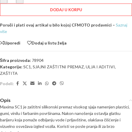
DODAJ U KORPU
Poruči i plati ovaj artikal u bilo kojoj CFMOTO prodavnici –
Saznaj
više
Uporedi
Dodaj u listu želja
Šifra proizvoda:
78904
Kategorije:
SC1
,
SJAJNI ZAŠTITNI PREMAZ
,
ULJA I ADITIVI
,
ZAŠTITA
Podeli:
Opis
Maxima SC1 je zaštitni silikonski premaz visokog sjaja namenjen plastici,
gumi, vinilu i farbanim površinama. Nakon nanošenja ostavlja glatku
barijeru koja pomaže odbijanju vode i prljavštine, olakšava čišćenje i
vizuelno osvežava izgled vozila. Koristi se posle pranja ili za brzo