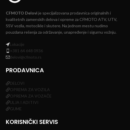
CFMOTO Delovi
je specijalizovana prodavnica originalnih i
kvalitetnih zamenskih delova i opreme za CFMOTO ATV, UTV,
SSV vozila, motocikle i skutere. Na jednom mestu nudimo
pouzdana rešenja za održavanje, unapređenje i sigurnu vožnju.
Lokacije
+381 64 648 0936
delovi@cfmoto.rs
PRODAVNICA
DELOVI
OPREMA ZA VOZILA
OPREMA ZA VOZAČE
ULJA I ADITIVI
GUME
KORISNIČKI SERVIS