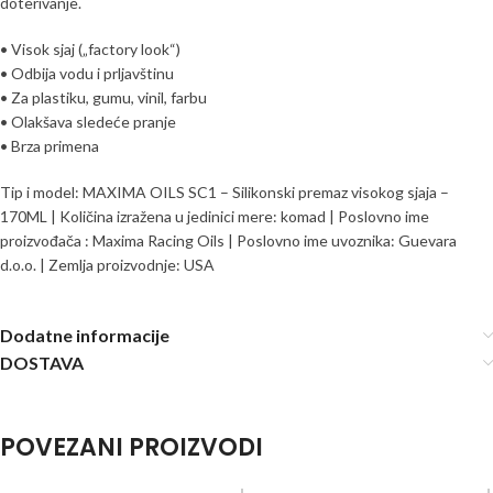
doterivanje.
• Visok sjaj („factory look“)
• Odbija vodu i prljavštinu
• Za plastiku, gumu, vinil, farbu
• Olakšava sledeće pranje
• Brza primena
Tip i model: MAXIMA OILS SC1 – Silikonski premaz visokog sjaja –
170ML | Količina izražena u jedinici mere: komad | Poslovno ime
proizvođača : Maxima Racing Oils | Poslovno ime uvoznika: Guevara
d.o.o. | Zemlja proizvodnje: USA
Dodatne informacije
DOSTAVA
POVEZANI PROIZVODI