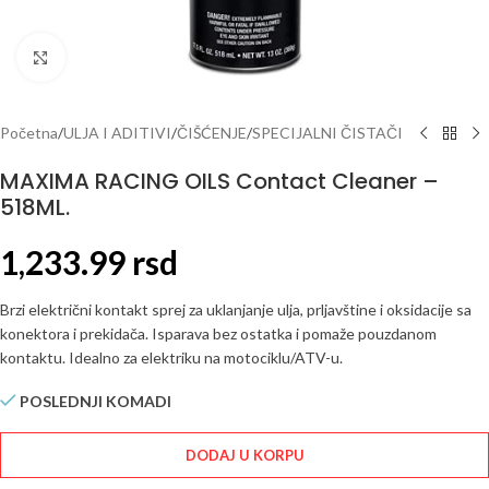
Click to enlarge
Početna
/
ULJA I ADITIVI
/
ČIŠĆENJE
/
SPECIJALNI ČISTAČI
MAXIMA RACING OILS Contact Cleaner –
518ML.
1,233.99
rsd
Brzi električni kontakt sprej za uklanjanje ulja, prljavštine i oksidacije sa
konektora i prekidača. Isparava bez ostatka i pomaže pouzdanom
kontaktu. Idealno za elektriku na motociklu/ATV-u.
POSLEDNJI KOMADI
DODAJ U KORPU