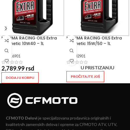
MAXIMA RACING OILS Extra
MAXIMA RACING OILS Extra
Synthetic 10W40 – 1L
Synthetic 15W/50 – 1L
SKU:
16901
SKU:
32901
2,789.99
rsd
U PRISTIZANJU
PROČITAJTE JOŠ
DODAJ U KORPU
CFMOTO Delovi
je specijalizovana prodavnica originalnih i
kvalitetnih zamenskih delova i opreme za CFMOTO ATV, UTV,