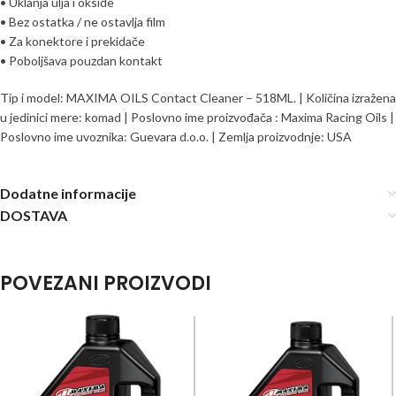
• Uklanja ulja i okside
• Bez ostatka / ne ostavlja film
• Za konektore i prekidače
• Poboljšava pouzdan kontakt
Tip i model: MAXIMA OILS Contact Cleaner – 518ML. | Količina izražena
u jedinici mere: komad | Poslovno ime proizvođača : Maxima Racing Oils |
Poslovno ime uvoznika: Guevara d.o.o. | Zemlja proizvodnje: USA
Dodatne informacije
DOSTAVA
POVEZANI PROIZVODI