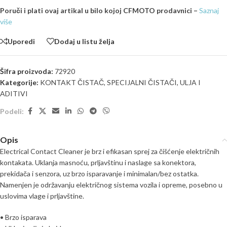
Poruči i plati ovaj artikal u bilo kojoj CFMOTO prodavnici –
Saznaj
više
Uporedi
Dodaj u listu želja
Šifra proizvoda:
72920
Kategorije:
KONTAKT ČISTAČ
,
SPECIJALNI ČISTAČI
,
ULJA I
ADITIVI
Podeli:
Opis
Electrical Contact Cleaner je brz i efikasan sprej za čišćenje električnih
kontakata. Uklanja masnoću, prljavštinu i naslage sa konektora,
prekidača i senzora, uz brzo isparavanje i minimalan/bez ostatka.
Namenjen je održavanju električnog sistema vozila i opreme, posebno u
uslovima vlage i prljavštine.
• Brzo isparava