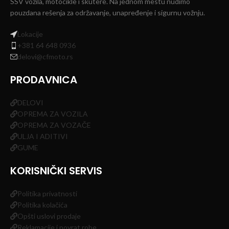
SSV vozila, motocikle i skutere. Na jednom mestu nudimo
pouzdana rešenja za održavanje, unapređenje i sigurnu vožnju.
Lokacije
+381 64 648 0936
delovi@cfmoto.rs
PRODAVNICA
DELOVI
OPREMA ZA VOZILA
OPREMA ZA VOZAČE
ULJA I ADITIVI
GUME
KORISNIČKI SERVIS
Politika privatnosti
Politika kolačića
Opšti uslovi prodaje
Reklamacije i povrat robe