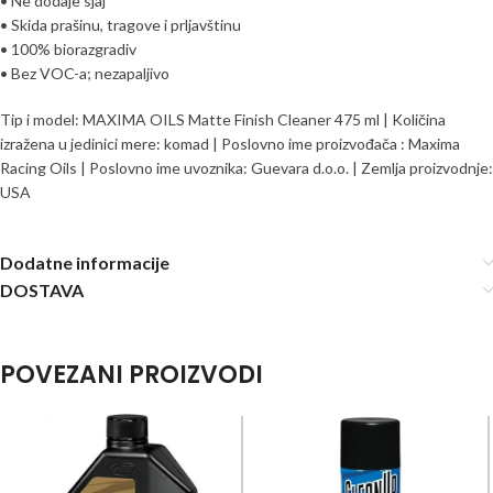
• Ne dodaje sjaj
• Skida prašinu, tragove i prljavštinu
• 100% biorazgradiv
• Bez VOC-a; nezapaljivo
Tip i model: MAXIMA OILS Matte Finish Cleaner 475 ml | Količina
izražena u jedinici mere: komad | Poslovno ime proizvođača : Maxima
Racing Oils | Poslovno ime uvoznika: Guevara d.o.o. | Zemlja proizvodnje:
USA
Dodatne informacije
DOSTAVA
POVEZANI PROIZVODI