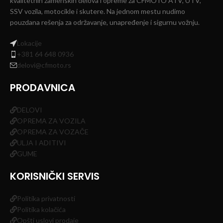
kvalitetnih zamenskih delova i opreme za CFMOTO ATV, UTV,
SSV vozila, motocikle i skutere. Na jednom mestu nudimo
pouzdana rešenja za održavanje, unapređenje i sigurnu vožnju.
Lokacije
+381 64 648 0936
delovi@cfmoto.rs
PRODAVNICA
DELOVI
OPREMA ZA VOZILA
OPREMA ZA VOZAČE
ULJA I ADITIVI
GUME
KORISNIČKI SERVIS
Politika privatnosti
Politika kolačića
Opšti uslovi prodaje