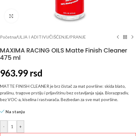
Click to enlarge
Početna
/
ULJA I ADITIVI
/
ČIŠĆENJE
/
PRANJE
MAXIMA RACING OILS Matte Finish Cleaner
475 ml
963.99
rsd
MATTE FINISH CLEANER je brz čistač za mat površine: skida blato,
prašinu, tragove prstiju i prljavštinu bez ostavljanja sjaja. Biorazgradiv,
bez VOC-a, kiselina i rastvarača. Bezbedan za sve mat površine.
Na stanju
-
+