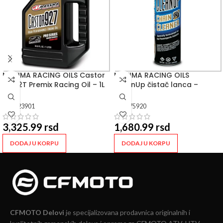
MAXIMA RACING OILS Castor
MAXIMA RACING OILS
927 2T Premix Racing Oil – 1L
CleanUp čistač lanca –
507ML
SKU:
23901
SKU:
75920
3,325.99
rsd
1,680.99
rsd
DODAJ U KORPU
DODAJ U KORPU
CFMOTO Delovi
je specijalizovana prodavnica originalnih i