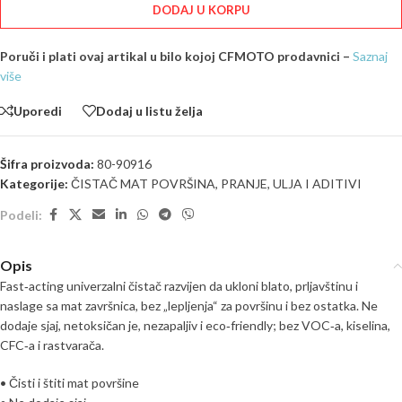
DODAJ U KORPU
Poruči i plati ovaj artikal u bilo kojoj CFMOTO prodavnici –
Saznaj
više
Uporedi
Dodaj u listu želja
Šifra proizvoda:
80-90916
Kategorije:
ČISTAČ MAT POVRŠINA
,
PRANJE
,
ULJA I ADITIVI
Podeli:
Opis
Fast‑acting univerzalni čistač razvijen da ukloni blato, prljavštinu i
naslage sa mat završnica, bez „lepljenja“ za površinu i bez ostatka. Ne
dodaje sjaj, netoksičan je, nezapaljiv i eco‑friendly; bez VOC‑a, kiselina,
CFC‑a i rastvarača.
• Čisti i štiti mat površine