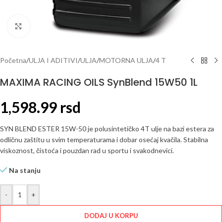
Click to enlarge
Početna
/
ULJA I ADITIVI
/
ULJA
/
MOTORNA ULJA
/
4 T
MAXIMA RACING OILS SynBlend 15W50 1L
1,598.99
rsd
SYN BLEND ESTER 15W-50 je polusintetičko 4T ulje na bazi estera za
odličnu zaštitu u svim temperaturama i dobar osećaj kvačila. Stabilna
viskoznost, čistoća i pouzdan rad u sportu i svakodnevici.
Na stanju
-
+
DODAJ U KORPU