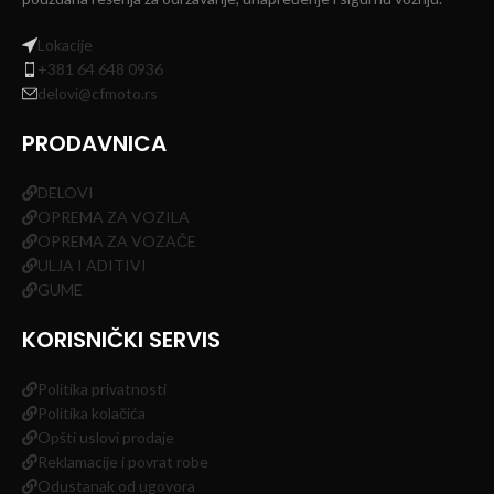
Lokacije
+381 64 648 0936
delovi@cfmoto.rs
PRODAVNICA
DELOVI
OPREMA ZA VOZILA
OPREMA ZA VOZAČE
ULJA I ADITIVI
GUME
KORISNIČKI SERVIS
Politika privatnosti
Politika kolačića
Opšti uslovi prodaje
Reklamacije i povrat robe
Odustanak od ugovora