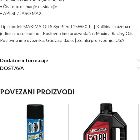
• Čist motor, manje oksidacije
• API SL / JASO MA2
Tip i model: MAXIMA OILS SynBlend 15W50 1L | Količina izražena u
jedinici mere: komad | Poslovno ime proizvođača : Maxima Racing Oils |
Poslovno ime uvoznika: Guevara d.o.o. | Zemlja proizvodnje: USA
Dodatne informacije
DOSTAVA
POVEZANI PROIZVODI