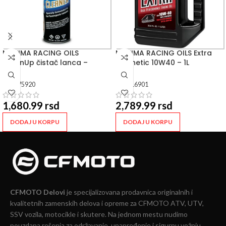
MAXIMA RACING OILS
MAXIMA RACING OILS Extra
CleanUp čistač lanca –
Synthetic 10W40 – 1L
507ML
SKU:
75920
SKU:
16901
1,680.99
rsd
2,789.99
rsd
DODAJ U KORPU
DODAJ U KORPU
CFMOTO Delovi
je specijalizovana prodavnica originalnih i
kvalitetnih zamenskih delova i opreme za CFMOTO ATV, UTV,
SSV vozila, motocikle i skutere. Na jednom mestu nudimo
pouzdana rešenja za održavanje, unapređenje i sigurnu vožnju.