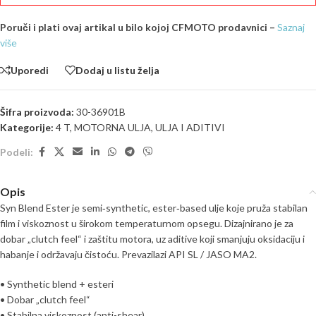
Poruči i plati ovaj artikal u bilo kojoj CFMOTO prodavnici –
Saznaj
više
Uporedi
Dodaj u listu želja
Šifra proizvoda:
30-36901B
Kategorije:
4 T
,
MOTORNA ULJA
,
ULJA I ADITIVI
Podeli:
Opis
Syn Blend Ester je semi‑synthetic, ester‑based ulje koje pruža stabilan
film i viskoznost u širokom temperaturnom opsegu. Dizajnirano je za
dobar „clutch feel“ i zaštitu motora, uz aditive koji smanjuju oksidaciju i
habanje i održavaju čistoću. Prevazilazi API SL / JASO MA2.
• Synthetic blend + esteri
• Dobar „clutch feel“
• Stabilna viskoznost (anti-shear)