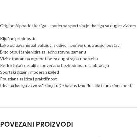
Origine Alpha Jet kaciga – moderna sportska jet kaciga sa dugim vizirom o
Ključne prednosti:
Lako održavanje zahvaljujući skidivoj i perivoj unutrašnjoj postavi
Brzo otpuštanje vizira za jednostavnu zamenu
Vizir otporan na ogrebotine za dugotrajnu upotrebu
Reflektujući detalji za povećanu bezbednost u saobraćaju
Sportski dizajn i moderan izgled
Pouzdana zaštita i praktičnost
Idealna kaciga za vozače koji traže balans između stila i funkcionalnosti
POVEZANI PROIZVODI