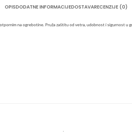
OPIS
DODATNE INFORMACIJE
DOSTAVA
RECENZIJE (0)
tpornim na ogrebotine. Pruža zaštitu od vetra, udobnost i sigurnost u gra