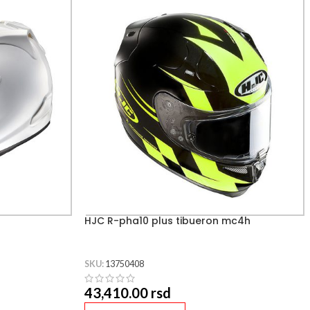
HJC R-pha10 plus tibueron mc4h
SKU:
13750408
43,410.00
rsd