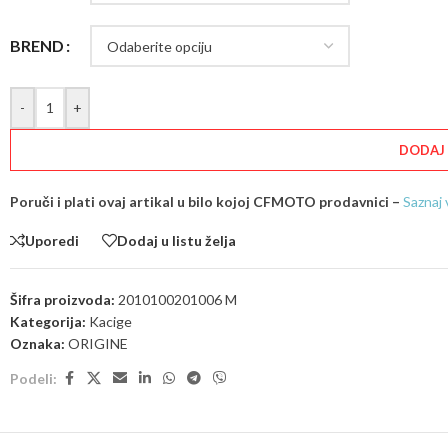
BREND
-
+
DODAJ
Poruči i plati ovaj artikal u bilo kojoj CFMOTO prodavnici –
Saznaj 
Uporedi
Dodaj u listu želja
Šifra proizvoda:
2010100201006 M
Kategorija:
Kacige
Oznaka:
ORIGINE
Podeli: