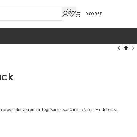
0.00
RSD
ack
 providnim vizirom i integrisanim sunčanim vizirom – udobnost,