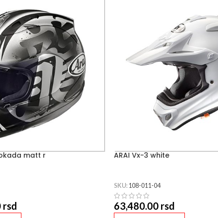
okada matt r
ARAI Vx-3 white
SKU:
108-011-04
0
rsd
63,480.00
rsd