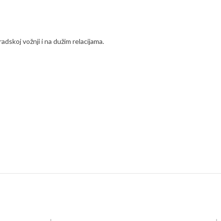
dskoj vožnji i na dužim relacijama.