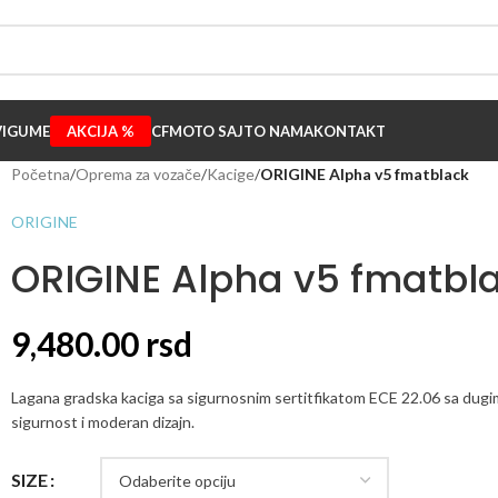
I
GUME
AKCIJA %
CFMOTO SAJT
O NAMA
KONTAKT
Početna
/
Oprema za vozače
/
Kacige
/
ORIGINE Alpha v5 fmatblack
ORIGINE
ORIGINE Alpha v5 fmatbl
9,480.00
rsd
Lagana gradska kaciga sa sigurnosnim sertitfikatom ECE 22.06 sa dugim
sigurnost i moderan dizajn.
SIZE