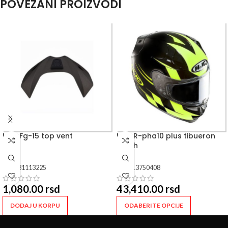
POVEZANI PROIZVODI
HJC Fg-15 top vent
HJC R-pha10 plus tibueron
mc4h
SKU:
31113225
SKU:
13750408
1,080.00
rsd
43,410.00
rsd
DODAJ U KORPU
ODABERITE OPCIJE