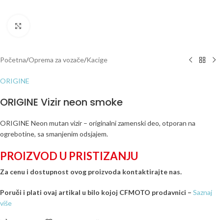
Click to enlarge
Početna
/
Oprema za vozače
/
Kacige
ORIGINE
ORIGINE Vizir neon smoke
ORIGINE Neon mutan vizir – originalni zamenski deo, otporan na
ogrebotine, sa smanjenim odsjajem.
PROIZVOD U PRISTIZANJU
Za cenu i dostupnost ovog proizvoda kontaktirajte nas.
Poruči i plati ovaj artikal u bilo kojoj CFMOTO prodavnici –
Saznaj
više