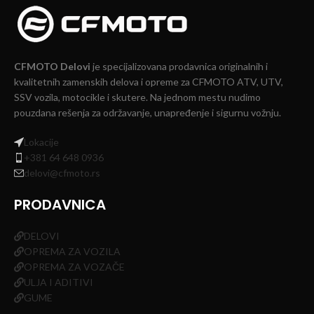
CFMOTO Delovi
je specijalizovana prodavnica originalnih i
kvalitetnih zamenskih delova i opreme za CFMOTO ATV, UTV,
SSV vozila, motocikle i skutere. Na jednom mestu nudimo
pouzdana rešenja za održavanje, unapređenje i sigurnu vožnju.
Lokacije
+381 64 648 0936
delovi@cfmoto.rs
PRODAVNICA
DELOVI
OPREMA ZA VOZILA
OPREMA ZA VOZAČE
ULJA I ADITIVI
GUME