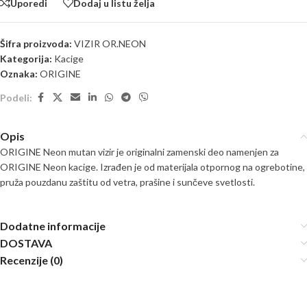
Uporedi
Dodaj u listu želja
Šifra proizvoda:
VIZIR OR.NEON
Kategorija:
Kacige
Oznaka:
ORIGINE
Podeli:
Opis
ORIGINE Neon mutan vizir je originalni zamenski deo namenjen za
ORIGINE Neon kacige. Izrađen je od materijala otpornog na ogrebotine,
pruža pouzdanu zaštitu od vetra, prašine i sunčeve svetlosti.
Dodatne informacije
DOSTAVA
Recenzije (0)