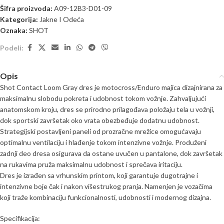
Šifra proizvoda:
A09-12B3-D01-09
Kategorija:
Jakne I Odeća
Oznaka:
SHOT
Podeli:
Opis
Shot Contact Loom Gray dres je motocross/Enduro majica dizajnirana za
maksimalnu slobodu pokreta i udobnost tokom vožnje. Zahvaljujući
anatomskom kroju, dres se prirodno prilagođava položaju tela u vožnji,
dok sportski završetak oko vrata obezbeđuje dodatnu udobnost.
Strategijski postavljeni paneli od prozračne mrežice omogućavaju
optimalnu ventilaciju i hlađenje tokom intenzivne vožnje. Produženi
zadnji deo dresa osigurava da ostane uvučen u pantalone, dok završetak
na rukavima pruža maksimalnu udobnost i sprečava iritaciju.
Dres je izrađen sa vrhunskim printom, koji garantuje dugotrajne i
intenzivne boje čak i nakon višestrukog pranja. Namenjen je vozačima
koji traže kombinaciju funkcionalnosti, udobnosti i modernog dizajna.
Specifikacija: