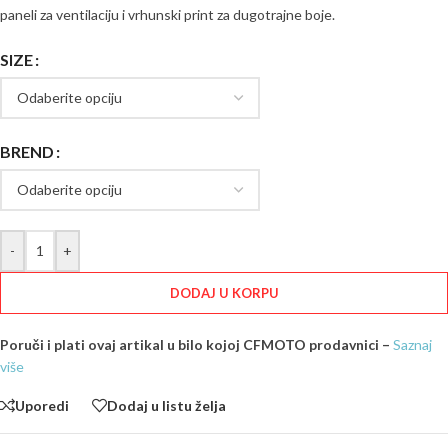
paneli za ventilaciju i vrhunski print za dugotrajne boje.
SIZE
BREND
-
+
DODAJ U KORPU
Poruči i plati ovaj artikal u bilo kojoj CFMOTO prodavnici –
Saznaj
više
Uporedi
Dodaj u listu želja