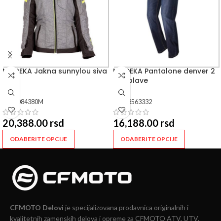
MODEKA Jakna sunnylou siva
MODEKA Pantalone denver 2
pro plave
SKU:
084380M
SKU:
8563332
20,388.00
rsd
16,188.00
rsd
ODABERITE OPCIJE
ODABERITE OPCIJE
CFMOTO Delovi
je specijalizovana prodavnica originalnih i
kvalitetnih zamenskih delova i opreme za CFMOTO ATV, UTV,