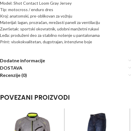
Model: Shot Contact Loom Gray Jersey
Tip: motocross / enduro dres
Kroj: anatomski, pre-oblikovan za vožnju
Materijal: lagan, prozračan, mrežasti paneli za ventilaciju
Završetak: sportski okovratnik, udobni manžetni rukavi
Leđa: produženi deo za stabilno nošenje u pantalonama
Print: visokokvalitetan, dugotrajan, intenzivne boje
Dodatne informacije
DOSTAVA
Recenzije (0)
POVEZANI PROIZVODI