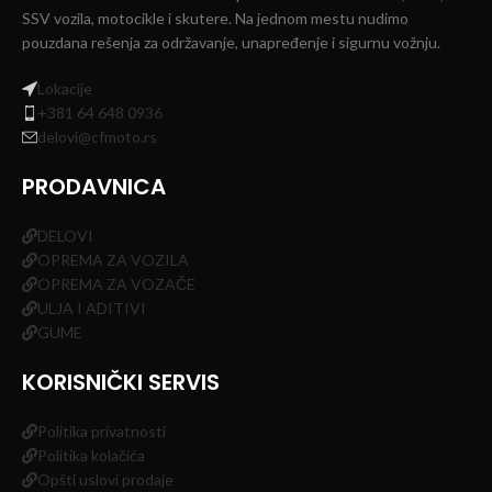
SSV vozila, motocikle i skutere. Na jednom mestu nudimo
pouzdana rešenja za održavanje, unapređenje i sigurnu vožnju.
Lokacije
+381 64 648 0936
delovi@cfmoto.rs
PRODAVNICA
DELOVI
OPREMA ZA VOZILA
OPREMA ZA VOZAČE
ULJA I ADITIVI
GUME
KORISNIČKI SERVIS
Politika privatnosti
Politika kolačića
Opšti uslovi prodaje