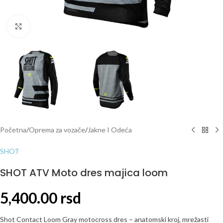
Click to enlarge
Početna
/
Oprema za vozače
/
Jakne I Odeća
SHOT
SHOT ATV Moto dres majica loom
5,400.00
rsd
Shot Contact Loom Gray motocross dres – anatomski kroj, mrežasti