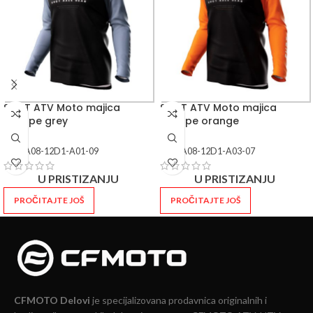
SHOT ATV Moto majica
SHOT ATV Moto majica
escape grey
escape orange
SKU:
A08-12D1-A01-09
SKU:
A08-12D1-A03-07
U PRISTIZANJU
U PRISTIZANJU
PROČITAJTE JOŠ
PROČITAJTE JOŠ
CFMOTO Delovi
je specijalizovana prodavnica originalnih i