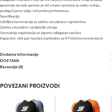
garantuje da vaša oprema za vid ostane spremna za svaku vožnju,
pružajući jasnu viziju i vrhunske performanse.
Specifikacija:
Izdržljiva konstrukcija za zaštitu od udaraca i ogrebotina
Zaštita od prašine i spoljašnjih uticaja
Unutrašnja organizacija za sigurno odlaganje naočara
Kapacitet: više pari naočara (optimalno za ATV/motocross/enduro)
Dodatne informacije
DOSTAVA
Recenzije (0)
POVEZANI PROIZVODI