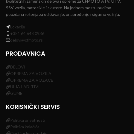
kvalitetnih zamenskih delova i opreme za CFMOTO ATV, UTV,
SSV vozila, motocikle i skutere. Na jednom mestu nudimo
pouzdana rešenja za održavanje, unapređenje i sigurnu vožnju.
Lokacije
+381 64 648 0936
delovi@cfmoto.rs
PRODAVNICA
DELOVI
OPREMA ZA VOZILA
OPREMA ZA VOZAČE
ULJA I ADITIVI
GUME
KORISNIČKI SERVIS
Politika privatnosti
Politika kolačića
Opšti uslovi prodaje