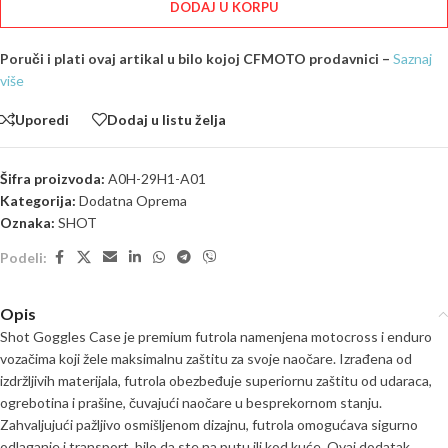
DODAJ U KORPU
Poruči i plati ovaj artikal u bilo kojoj CFMOTO prodavnici –
Saznaj
više
Uporedi
Dodaj u listu želja
Šifra proizvoda:
A0H-29H1-A01
Kategorija:
Dodatna Oprema
Oznaka:
SHOT
Podeli:
Opis
Shot Goggles Case je premium futrola namenjena motocross i enduro
vozačima koji žele maksimalnu zaštitu za svoje naočare. Izrađena od
izdržljivih materijala, futrola obezbeđuje superiornu zaštitu od udaraca,
ogrebotina i prašine, čuvajući naočare u besprekornom stanju.
Zahvaljujući pažljivo osmišljenom dizajnu, futrola omogućava sigurno
odlaganje i transport, bilo da ste na putu ili kod kuće. Ovaj dodatak