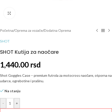
Click to enlarge
Početna
/
Oprema za vozače
/
Dodatna Oprema
SHOT
SHOT Kutija za naočare
1,440.00
rsd
Shot Goggles Case – premium futrola za motocross naočare, otporna na
udarce, ogrebotine i prašinu.
Na stanju
-
+