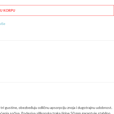
 U KORPU
više
tri gustine, obezbeđuju odličnu apsorpciju znoja i dugotrajnu udobnost.
tećenja sočiva. Podesiva silikonska traka širine 50 mm garantuje stabilno