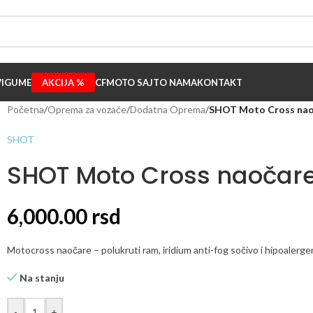
I
GUME
AKCIJA %
CFMOTO SAJT
O NAMA
KONTAKT
Početna
/
Oprema za vozače
/
Dodatna Oprema
/
SHOT Moto Cross naoča
SHOT
SHOT Moto Cross naočare 
6,000.00
rsd
Motocross naočare – polukruti ram, iridium anti-fog sočivo i hipoalerge
Na stanju
-
+