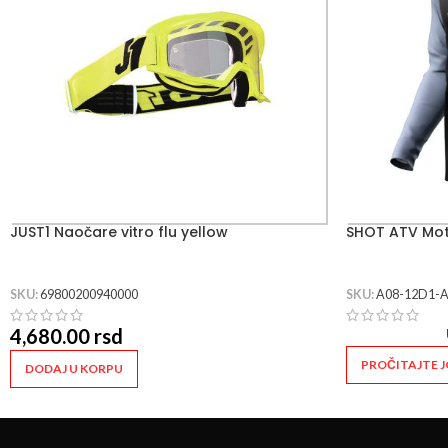
JUST1 Naočare vitro flu yellow
SHOT ATV Mot
SKU:
69800200940000
SKU:
A08-12D1-A
4,680.00
rsd
PROČITAJTE J
DODAJ U KORPU