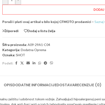
DODAJ
Poruči i plati ovaj artikal u bilo kojoj CFMOTO prodavnici –
Saznaj 
Uporedi
Dodaj u listu želja
Šifra proizvoda:
A09-29A1-C04
Kategorija:
Dodatna Oprema
Oznaka:
SHOT
Podeli:
OPIS
DODATNE INFORMACIJE
DOSTAVA
RECENZIJE (0)
lnu zaštitu i udobnost tokom vožnje. Zahvaljujući hipoalergenoj peni sa 
slovima, dok anti-fog i anti-scratch tehnologija sprečavaju magljenje i oš