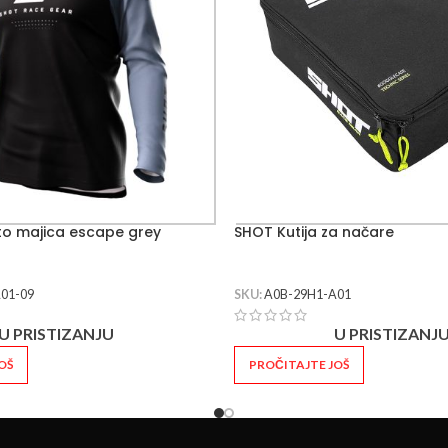
o majica escape grey
SHOT Kutija za načare
01-09
SKU:
A0B-29H1-A01
U PRISTIZANJU
U PRISTIZANJ
OŠ
PROČITAJTE JOŠ