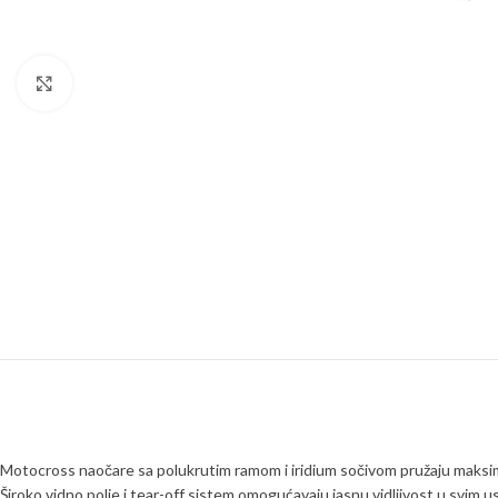
Click to enlarge
Motocross naočare sa polukrutim ramom i iridium sočivom pružaju maksima
Široko vidno polje i tear-off sistem omogućavaju jasnu vidljivost u svim u