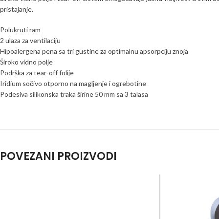
pristajanje.
Polukruti ram
2 ulaza za ventilaciju
Hipoalergena pena sa tri gustine za optimalnu apsorpciju znoja
Široko vidno polje
Podrška za tear-off folije
Iridium sočivo otporno na magljenje i ogrebotine
Podesiva silikonska traka širine 50 mm sa 3 talasa
POVEZANI PROIZVODI