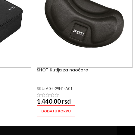
SHOT Kutija za naočare
SKU:
A0H-29H1-A01
U
1,440.00
rsd
DODAJ U KORPU