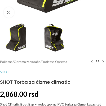
Click to enlarge
Početna
/
Oprema za vozače
/
Dodatna Oprema
SHOT
SHOT Torba za čizme climatic
2,868.00
rsd
Shot Climatic Boot Bag – vodootporna PVC torba za čizme, kapacitet