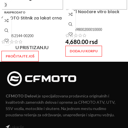
JUST1 Naočare vitro black
RASPRODATO
CFMOTO Stitnik za lakat crna
SKU:
69800200010000
SKU:
852144-00200
4,680.00
rsd
U PRISTIZANJU
DODAJ U KORPU
PROČITAJTE JOŠ
CFMOTO Delovi
je specijalizovana prodavnica originalnih i
kvalitetnih zamenskih delova i opreme za CFMOTO ATV, UTV,
SSV vozila, motocikle i skutere. Na jednom mestu nudimo
pouzdana rešenja za održavanje, unapređenje i sigurnu vožnju.
Lokacije