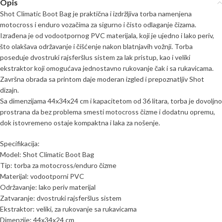
Opis
Shot Climatic Boot Bag je praktična i izdržljiva torba namenjena
motocross i enduro vozačima za sigurno i čisto odlaganje čizama.
Izrađena je od vodootpornog PVC materijala, koji je ujedno i lako periv,
što olakšava održavanje i čišćenje nakon blatnjavih vožnji. Torba
poseduje dvostruki rajsferšlus sistem za lak pristup, kao i veliki
ekstraktor koji omogućava jednostavno rukovanje čak i sa rukavicama.
Završna obrada sa printom daje moderan izgled i prepoznatljiv Shot
dizajn.
Sa dimenzijama 44x34x24 cm i kapacitetom od 36 litara, torba je dovoljno
prostrana da bez problema smesti motocross čizme i dodatnu opremu,
dok istovremeno ostaje kompaktna i laka za nošenje.
Specifikacija:
Model: Shot Climatic Boot Bag
Tip: torba za motocross/enduro čizme
Materijal: vodootporni PVC
Održavanje: lako periv materijal
Zatvaranje: dvostruki rajsferšlus sistem
Ekstraktor: veliki, za rukovanje sa rukavicama
Dimenzije: 44x34x24 cm