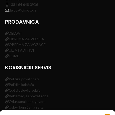
+381 64 648 0936
delovi@cfmoto.rs
PRODAVNICA
DELOVI
OPREMA ZA VOZILA
OPREMA ZA VOZAČE
ULJA I ADITIVI
GUME
KORISNIČKI SERVIS
Politika privatnosti
Politika kolačića
Opšti uslovi prodaje
Reklamacije i povrat robe
Odustanak od ugovora
Uslovi korišćenja sajta
Impressum