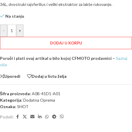
36L, dvostruki rajsferšlus i veliki ekstraktor za lakše rukovanje.
Na stanju
-
+
DODAJ U KORPU
Poruči i plati ovaj artikal u bilo kojoj CFMOTO prodavnici –
Saznaj
više
Uporedi
Dodaj u listu želja
Šifra proizvoda:
A0B-41D1-A01
Kategorija:
Dodatna Oprema
Oznaka:
SHOT
Podeli: