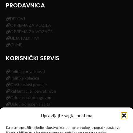
PRODAVNICA
DELOVI
OPREMA ZA VOZILA
OPREMA ZA VOZAČE
ULJA I ADITIVI
GUME
KORISNIČKI SERVIS
Politika privatnosti
Politika kolačića
Opšti uslovi prodaje
Reklamacije i povrat robe
Odustanak od ugovora
Uslovi korišćenja sajta
Impressum
Upravljajte saglasnostima
INFORMACIJE
Da bismo pružili najbolje iskustvo, koristimo tehnologije poput kolačića za
čuvanje i/ili pristup informacijama o uređaju. Saglasnost sa ovim