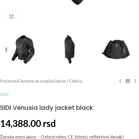
Click to enlarge
Početna
/
Oprema za vozače
/
Jakne I Odeća
SIDI
SIDI Venusia lady jacket black
14,388.00
rsd
Ženska moto jakna – Oxford nylon, CE štitnici, reflektivni detalji i