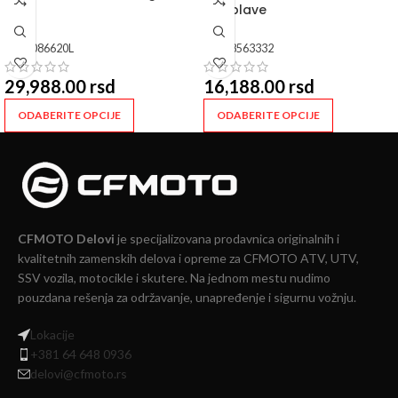
cr si
pro plave
SKU:
086620L
SKU:
8563332
29,988.00
rsd
16,188.00
rsd
ODABERITE OPCIJE
ODABERITE OPCIJE
CFMOTO Delovi
je specijalizovana prodavnica originalnih i
kvalitetnih zamenskih delova i opreme za CFMOTO ATV, UTV,
SSV vozila, motocikle i skutere. Na jednom mestu nudimo
pouzdana rešenja za održavanje, unapređenje i sigurnu vožnju.
Lokacije
+381 64 648 0936
delovi@cfmoto.rs