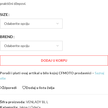
praktični džepovi.
SIZE
BREND
DODAJ U KORPU
Poruči i plati ovaj artikal u bilo kojoj CFMOTO prodavnici –
Saznaj
više
Uporedi
Dodaj u listu želja
Šifra proizvoda:
VENLADY BL L
Kategorija:
Jakne I Odeća