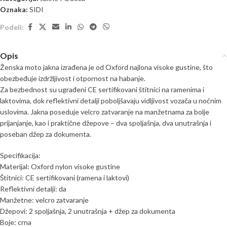
Oznaka:
SIDI
Podeli:
Opis
Ženska moto jakna izrađena je od Oxford najlona visoke gustine, što
obezbeđuje izdržljivost i otpornost na habanje.
Za bezbednost su ugrađeni CE sertifikovani štitnici na ramenima i
laktovima, dok reflektivni detalji poboljšavaju vidljivost vozača u noćnim
uslovima. Jakna poseduje velcro zatvaranje na manžetnama za bolje
prijanjanje, kao i praktične džepove – dva spoljašnja, dva unutrašnja i
poseban džep za dokumenta.
Specifikacija:
Materijal: Oxford nylon visoke gustine
Štitnici: CE sertifikovani (ramena i laktovi)
Reflektivni detalji: da
Manžetne: velcro zatvaranje
Džepovi: 2 spoljašnja, 2 unutrašnja + džep za dokumenta
Boje: crna