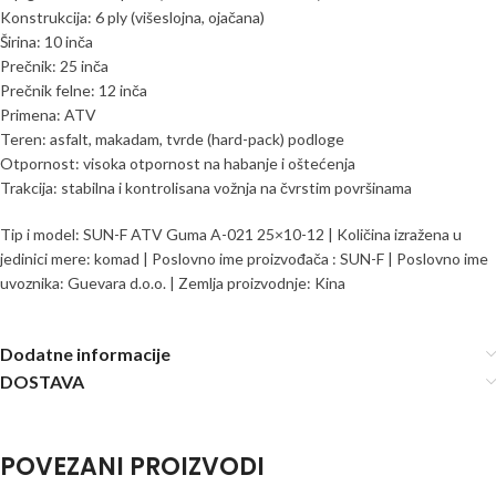
Konstrukcija: 6 ply (višeslojna, ojačana)
Širina: 10 inča
Prečnik: 25 inča
Prečnik felne: 12 inča
Primena: ATV
Teren: asfalt, makadam, tvrde (hard-pack) podloge
Otpornost: visoka otpornost na habanje i oštećenja
Trakcija: stabilna i kontrolisana vožnja na čvrstim površinama
Tip i model: SUN-F ATV Guma A-021 25×10-12 | Količina izražena u
jedinici mere: komad | Poslovno ime proizvođača : SUN-F | Poslovno ime
uvoznika: Guevara d.o.o. | Zemlja proizvodnje: Kina
Dodatne informacije
DOSTAVA
POVEZANI PROIZVODI