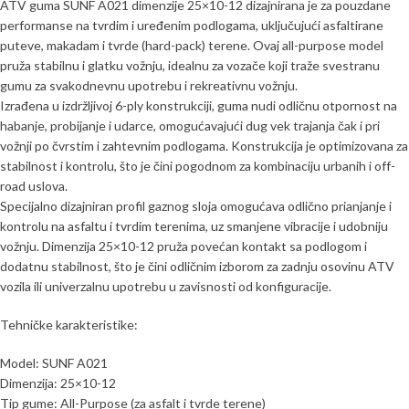
ATV guma SUNF A021 dimenzije 25×10-12 dizajnirana je za pouzdane
performanse na tvrdim i uređenim podlogama, uključujući asfaltirane
puteve, makadam i tvrde (hard-pack) terene. Ovaj all-purpose model
pruža stabilnu i glatku vožnju, idealnu za vozače koji traže svestranu
gumu za svakodnevnu upotrebu i rekreativnu vožnju.
Izrađena u izdržljivoj 6-ply konstrukciji, guma nudi odličnu otpornost na
habanje, probijanje i udarce, omogućavajući dug vek trajanja čak i pri
vožnji po čvrstim i zahtevnim podlogama. Konstrukcija je optimizovana za
stabilnost i kontrolu, što je čini pogodnom za kombinaciju urbanih i off-
road uslova.
Specijalno dizajniran profil gaznog sloja omogućava odlično prianjanje i
kontrolu na asfaltu i tvrdim terenima, uz smanjene vibracije i udobniju
vožnju. Dimenzija 25×10-12 pruža povećan kontakt sa podlogom i
dodatnu stabilnost, što je čini odličnim izborom za zadnju osovinu ATV
vozila ili univerzalnu upotrebu u zavisnosti od konfiguracije.
Tehničke karakteristike:
Model: SUNF A021
Dimenzija: 25×10-12
Tip gume: All-Purpose (za asfalt i tvrde terene)