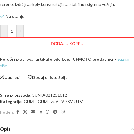
terene. Izdržljiva 6 ply konstrukcija za stabilnu i sigurnu vožnju.
Na stanju
-
+
DODAJ U KORPU
Poruči i plati ovaj artikal u bilo kojoj CFMOTO prodavnici –
Saznaj
više
Uporedi
Dodaj u listu želja
Šifra proizvoda:
SUNFA021251012
Kategorije:
GUME
,
GUME za ATV SSV UTV
Podeli:
Opis