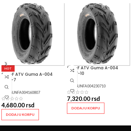
SUN-F ATV Guma A-004
HOT
23×7-10
SUN-F ATV Guma A-004
16×8-7
SKU:
SUNFA004230710
SKU:
SUNFA004160807
7,320.00
rsd
4,680.00
rsd
DODAJ U KORPU
DODAJ U KORPU