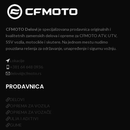
CFMOTO Delovi
je specijalizovana prodavnica originalnih i
kvalitetnih zamenskih delova i opreme za CFMOTO ATV, UTV,
SSV vozila, motocikle i skutere. Na jednom mestu nudimo
pouzdana rešenja za održavanje, unapređenje i sigurnu vožnju.
Lokacije
+381 64 648 0936
delovi@cfmoto.rs
PRODAVNICA
DELOVI
OPREMA ZA VOZILA
OPREMA ZA VOZAČE
ULJA I ADITIVI
GUME