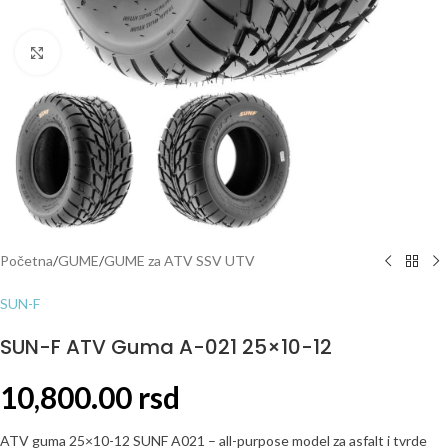
Click to enlarge
Početna
/
GUME
/
GUME za ATV SSV UTV
SUN-F
SUN-F ATV Guma A-021 25×10-12
10,800.00
rsd
ATV guma 25×10-12 SUNF A021 – all-purpose model za asfalt i tvrde