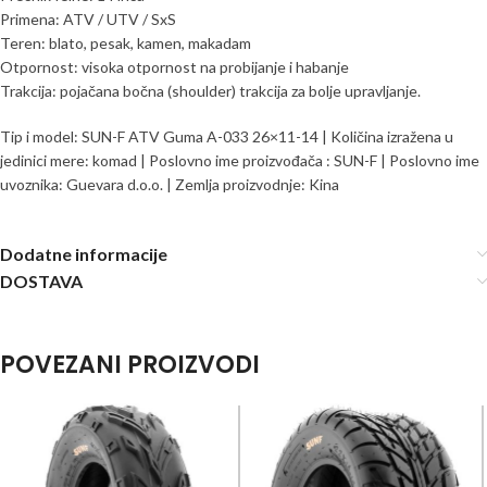
Primena: ATV / UTV / SxS
Teren: blato, pesak, kamen, makadam
Otpornost: visoka otpornost na probijanje i habanje
Trakcija: pojačana bočna (shoulder) trakcija za bolje upravljanje.
Tip i model: SUN-F ATV Guma A-033 26×11-14 | Količina izražena u
jedinici mere: komad | Poslovno ime proizvođača : SUN-F | Poslovno ime
uvoznika: Guevara d.o.o. | Zemlja proizvodnje: Kina
Dodatne informacije
DOSTAVA
POVEZANI PROIZVODI