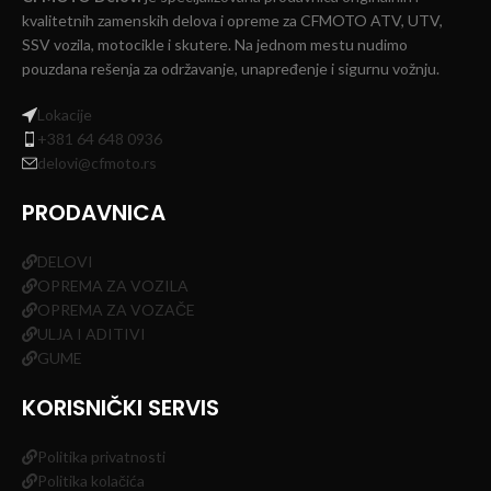
kvalitetnih zamenskih delova i opreme za CFMOTO ATV, UTV,
SSV vozila, motocikle i skutere. Na jednom mestu nudimo
pouzdana rešenja za održavanje, unapređenje i sigurnu vožnju.
Lokacije
+381 64 648 0936
delovi@cfmoto.rs
PRODAVNICA
DELOVI
OPREMA ZA VOZILA
OPREMA ZA VOZAČE
ULJA I ADITIVI
GUME
KORISNIČKI SERVIS
Politika privatnosti
Politika kolačića