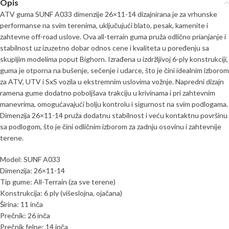
Opis
ATV guma SUNF A033 dimenzije 26×11-14 dizajnirana je za vrhunske
performanse na svim terenima, uključujući blato, pesak, kamenite i
zahtevne off-road uslove. Ova all-terrain guma pruža odlično prianjanje i
stabilnost uz izuzetno dobar odnos cene i kvaliteta u poređenju sa
skupljim modelima poput Bighorn. Izrađena u izdržljivoj 6-ply konstrukciji,
guma je otporna na bušenje, sečenje i udarce, što je čini idealnim izborom
za ATV, UTV i SxS vozila u ekstremnim uslovima vožnje. Napredni dizajn
ramena gume dodatno poboljšava trakciju u krivinama i pri zahtevnim
manevrima, omogućavajući bolju kontrolu i sigurnost na svim podlogama.
Dimenzija 26×11-14 pruža dodatnu stabilnost i veću kontaktnu površinu
sa podlogom, što je čini odličnim izborom za zadnju osovinu i zahtevnije
terene.
Model: SUNF A033
Dimenzija: 26×11-14
Tip gume: All-Terrain (za sve terene)
Konstrukcija: 6 ply (višeslojna, ojačana)
Širina: 11 inča
Prečnik: 26 inča
Prečnik felne: 14 inča