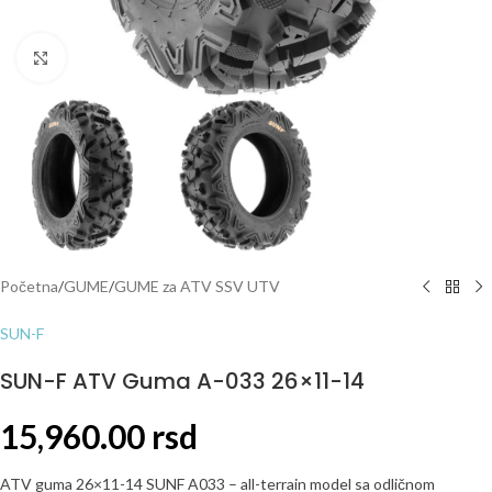
Click to enlarge
Početna
/
GUME
/
GUME za ATV SSV UTV
SUN-F
SUN-F ATV Guma A-033 26×11-14
15,960.00
rsd
ATV guma 26×11-14 SUNF A033 – all-terrain model sa odličnom