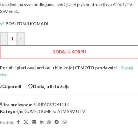
trakcijom na svim podlogama. Izdržljiva 6 ply konstrukcija za ATV, UTV i
SSV vozila.
POSLEDNJI KOMADI
-
+
DODAJ U KORPU
Poruči i plati ovaj artikal u bilo kojoj CFMOTO prodavnici –
Saznaj
više
Uporedi
Dodaj u listu želja
Šifra proizvoda:
SUNFA033261114
Kategorije:
GUME
,
GUME za ATV SSV UTV
Podeli: