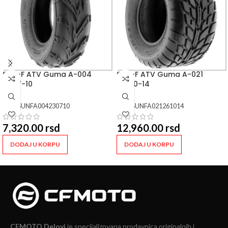
SUN-F ATV Guma A-004
SUN-F ATV Guma A-021
23×7-10
26×10-14
SKU:
SUNFA004230710
SKU:
SUNFA021261014
7,320.00
rsd
12,960.00
rsd
DODAJ U KORPU
DODAJ U KORPU
CFMOTO Delovi
je specijalizovana prodavnica originalnih i