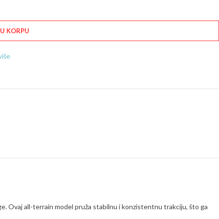
 U KORPU
više
Ovaj all-terrain model pruža stabilnu i konzistentnu trakciju, što ga