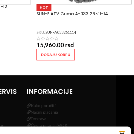
-12
HOT
SUN-F ATV Guma A-033 26×11-14
SKU:
SUNFA033261114
15,960.00
rsd
DODAJ U KORPU
ERVIS
INFORMACIJE
Kako poručiti
Načini plaćanja
Dostava
obe
Česta pitanja (FAQ)
a
Blog