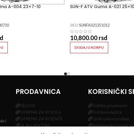
ma A-004 23×7-10
SUN-F ATV Guma A-021 25×10
30710
SKU:
SUNFA021251012
sd
10,800.00
rsd
PU
DODAJ U KORPU
PRODAVNICA
KORISNIČKI S
DELOVI
Politika privatnosti
OPREMA ZA VOZILA
Politika kolačića
OPREMA ZA VOZAČE
Opšti uslovi prodaje
le i
ULJA I ADITIVI
Reklamacije i povrat r
GUME
Odustanak od ugovor