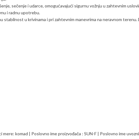
ušenje, sečenje i udarce, omogućavajući sigurnu vožnju u zahtevnim uslovi
ivnu i radnu upotrebu.
nu stabilnost u krivinama i pri zahtevnim manevrima na neravnom terenu.
i mere: komad | Poslovno ime proizvođača : SUN-F | Poslovno ime uvoznik