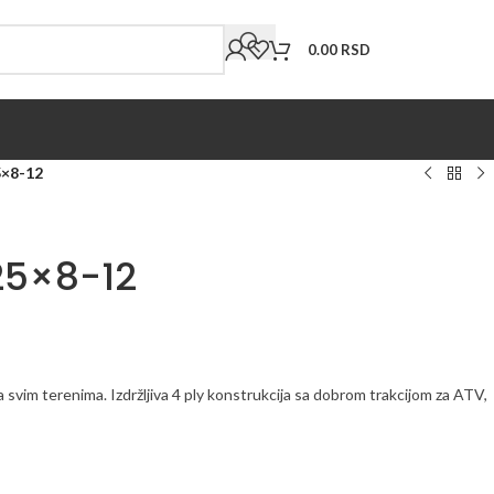
0.00
RSD
5×8-12
25×8-12
vim terenima. Izdržljiva 4 ply konstrukcija sa dobrom trakcijom za ATV,