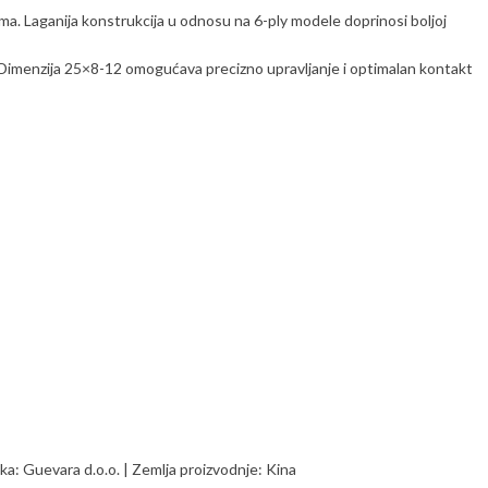
ma. Laganija konstrukcija u odnosu na 6-ply modele doprinosi boljoj
 Dimenzija 25×8-12 omogućava precizno upravljanje i optimalan kontakt
a: Guevara d.o.o. | Zemlja proizvodnje: Kina