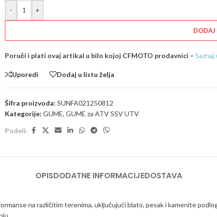
-
+
DODAJ
Poruči i plati ovaj artikal u bilo kojoj CFMOTO prodavnici –
Saznaj 
Uporedi
Dodaj u listu želja
Šifra proizvoda:
SUNFA021250812
Kategorije:
GUME
,
GUME za ATV SSV UTV
Podeli:
OPIS
DODATNE INFORMACIJE
DOSTAVA
nse na različitim terenima, uključujući blato, pesak i kamenite podloge. 
nju.