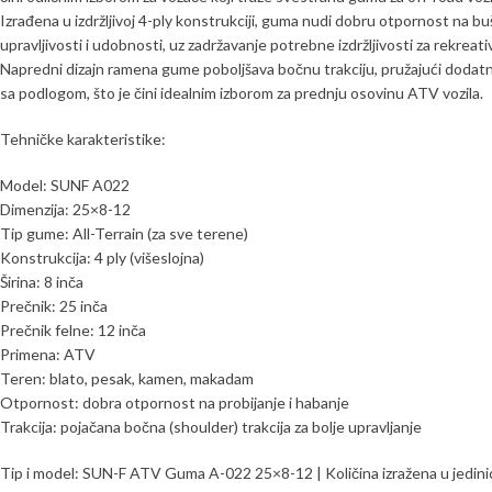
Izrađena u izdržljivoj 4-ply konstrukciji, guma nudi dobru otpornost na b
upravljivosti i udobnosti, uz zadržavanje potrebne izdržljivosti za rekreat
Napredni dizajn ramena gume poboljšava bočnu trakciju, pružajući dodat
sa podlogom, što je čini idealnim izborom za prednju osovinu ATV vozila.
Tehničke karakteristike:
Model: SUNF A022
Dimenzija: 25×8-12
Tip gume: All-Terrain (za sve terene)
Konstrukcija: 4 ply (višeslojna)
Širina: 8 inča
Prečnik: 25 inča
Prečnik felne: 12 inča
Primena: ATV
Teren: blato, pesak, kamen, makadam
Otpornost: dobra otpornost na probijanje i habanje
Trakcija: pojačana bočna (shoulder) trakcija za bolje upravljanje
Tip i model: SUN-F ATV Guma A-022 25×8-12 | Količina izražena u jedinic