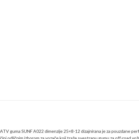
ATV guma SUNF A022 dimenzije 25×8-12 dizajnirana je za pouzdane performa
čini odličnim izborom za vozače koji traže svestranu gumu za off-road vož