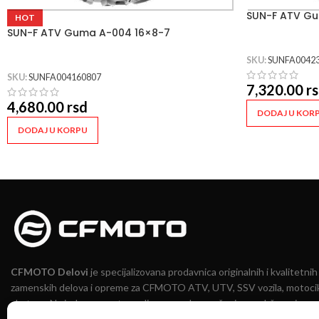
SUN-F ATV Gu
HOT
SUN-F ATV Guma A-004 16×8-7
SKU:
SUNFA0042
SKU:
SUNFA004160807
7,320.00
r
4,680.00
rsd
DODAJ U KOR
DODAJ U KORPU
CFMOTO Delovi
je specijalizovana prodavnica originalnih i kvalitetnih
zamenskih delova i opreme za CFMOTO ATV, UTV, SSV vozila, motocik
skutere. Na jednom mestu nudimo pouzdana rešenja za održavanje,
unapređenje i sigurnu vožnju.