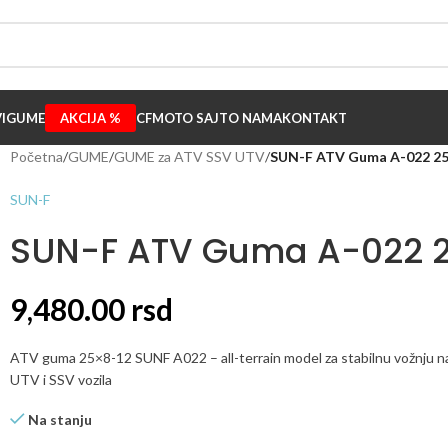
I
GUME
AKCIJA %
CFMOTO SAJT
O NAMA
KONTAKT
Početna
/
GUME
/
GUME za ATV SSV UTV
/
SUN-F ATV Guma A-022 2
SUN-F
SUN-F ATV Guma A-022 
9,480.00
rsd
ATV guma 25×8-12 SUNF A022 – all-terrain model za stabilnu vožnju na s
UTV i SSV vozila
Na stanju