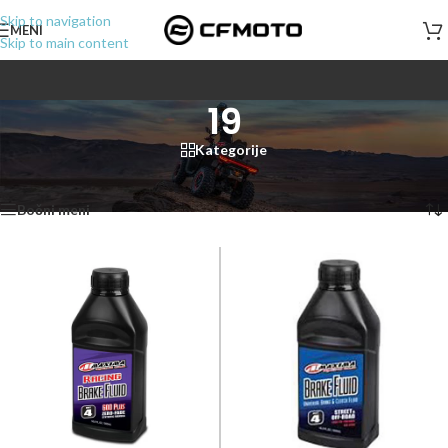
Skip to navigation
MENI
Skip to main content
19
Kategorije
Početna
/
Proizvod Visina
/
19
Prikazano je svih 2 rezultata
Bočni meni