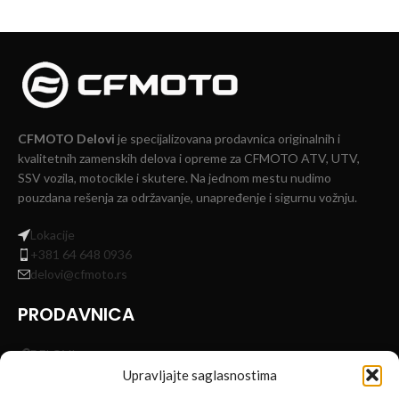
CFMOTO Delovi
je specijalizovana prodavnica originalnih i
kvalitetnih zamenskih delova i opreme za CFMOTO ATV, UTV,
SSV vozila, motocikle i skutere. Na jednom mestu nudimo
pouzdana rešenja za održavanje, unapređenje i sigurnu vožnju.
Lokacije
+381 64 648 0936
delovi@cfmoto.rs
PRODAVNICA
DELOVI
OPREMA ZA VOZILA
Upravljajte saglasnostima
OPREMA ZA VOZAČE