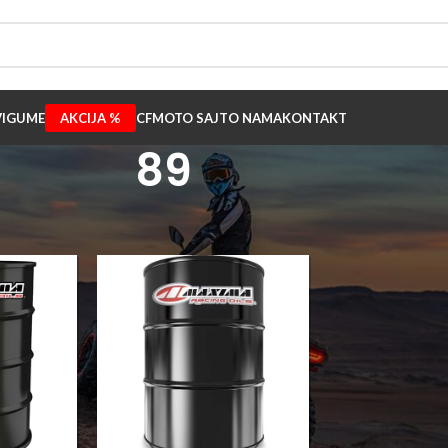
I
GUME
AKCIJA %
CFMOTO SAJT
O NAMA
KONTAKT
89
ina
/
89
Prikaži
9
12