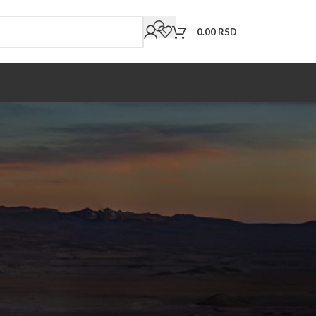
0.00
RSD
18
24