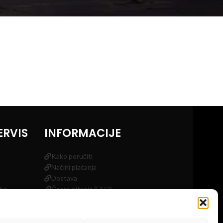
ERVIS
INFORMACIJE
Kako poručiti
Načini plaćanja
Dostava
obe
Česta pitanja (FAQ)
a
Blog
Kontakt