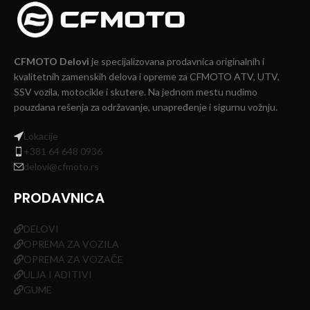
CFMOTO Delovi
je specijalizovana prodavnica originalnih i
kvalitetnih zamenskih delova i opreme za CFMOTO ATV, UTV,
SSV vozila, motocikle i skutere. Na jednom mestu nudimo
pouzdana rešenja za održavanje, unapređenje i sigurnu vožnju.
Lokacije
+381 64 648 0936
delovi@cfmoto.rs
PRODAVNICA
DELOVI
OPREMA ZA VOZILA
OPREMA ZA VOZAČE
ULJA I ADITIVI
GUME