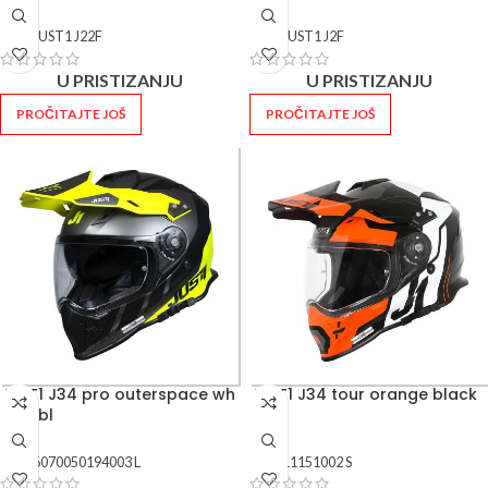
SKU:
JUST1 J22F
SKU:
JUST1 J2F
U PRISTIZANJU
U PRISTIZANJU
PROČITAJTE JOŠ
PROČITAJTE JOŠ
JUST1 J34 pro outerspace wh
JUST1 J34 tour orange black
fl ye bl
SKU:
6070050194003 L
SKU:
11151002 S