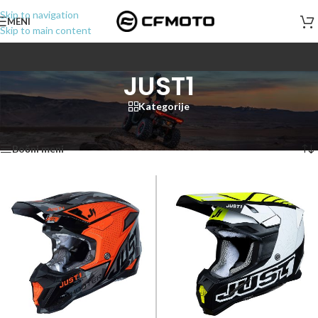
Skip to navigation
MENI
Skip to main content
JUST1
Kategorije
Početna
/
Proizvod označen „JUST1“
Prikaz 1–12 od 27 rezultata
Bočni meni