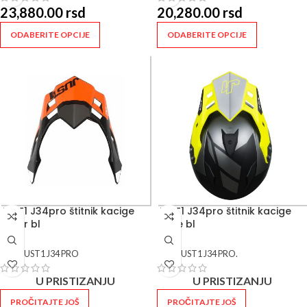
23,880.00
rsd
20,280.00
rsd
ODABERITE OPCIJE
ODABERITE OPCIJE
JUST1 J34pro štitnik kacige
JUST1 J34pro štitnik kacige
wh or bl
whye bl
SKU:
JUST1 J34 PRO
SKU:
JUST1 J34 PRO.
U PRISTIZANJU
U PRISTIZANJU
PROČITAJTE JOŠ
PROČITAJTE JOŠ