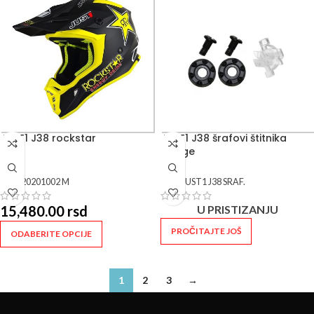
JUST1 J38 rockstar
JUST1 J38 šrafovi štitnika
kacige
SKU:
20201002 M
SKU:
JUST1 J38 SRAF.
15,480.00
rsd
U PRISTIZANJU
PROČITAJTE JOŠ
ODABERITE OPCIJE
1
2
3
→