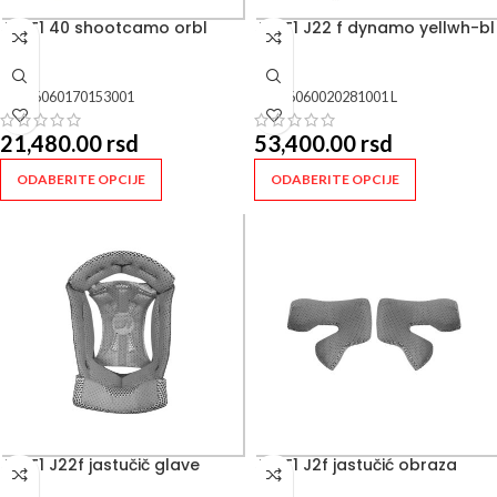
JUST1 40 shootcamo orbl
JUST1 J22 f dynamo yellwh-bl
SKU:
6060170153001
SKU:
6060020281001 L
21,480.00
rsd
53,400.00
rsd
ODABERITE OPCIJE
ODABERITE OPCIJE
JUST1 J22f jastučič glave
JUST1 J2f jastučić obraza