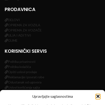
PRODAVNICA
DELOVI
OPREMA ZA VOZILA
OPREMA ZA VOZAČE
ULJA I ADITIVI
GUME
KORISNIČKI SERVIS
Politika privatnosti
Politika kolačića
Opšti uslovi prodaje
Reklamacije i povrat robe
Odustanak od ugovora
Uslovi korišćenja sajta
Impressum
Upravljajte saglasnostima
INFORMACIJE