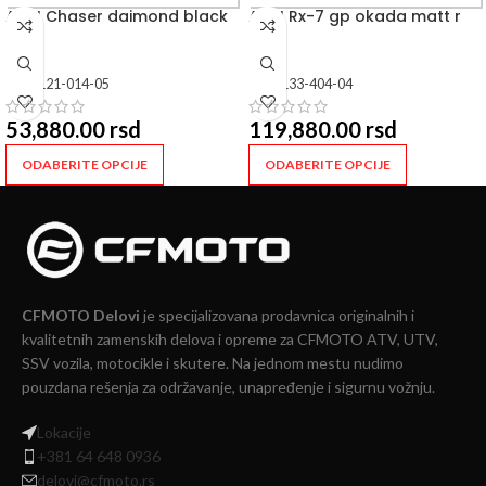
ARAI Chaser daimond black
ARAI Rx-7 gp okada matt r
SKU:
121-014-05
SKU:
133-404-04
53,880.00
rsd
119,880.00
rsd
ODABERITE OPCIJE
ODABERITE OPCIJE
CFMOTO Delovi
je specijalizovana prodavnica originalnih i
kvalitetnih zamenskih delova i opreme za CFMOTO ATV, UTV,
SSV vozila, motocikle i skutere. Na jednom mestu nudimo
pouzdana rešenja za održavanje, unapređenje i sigurnu vožnju.
Lokacije
+381 64 648 0936
delovi@cfmoto.rs