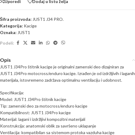
Uporedi
Dodaj u listu želja
Šifra proizvoda:
JUST1 J34 PRO.
Kategorija:
Kacige
Oznaka:
JUST1
Podeli:
Opis
JUST1 J34Pro štitnik kacige je originalni zamenski deo dizajniran za
JUST1 J34Pro motocross/enduro kacige. Izrađen je od izdržljivih i laganih
materijala, istovremeno zadržava optimalnu ventilaciju i udobnost.
Specifikacija:
Model: JUST1 J34Pro štitnik kacige
Tip: zamenski deo za motocross/enduro kacige
Kompatibilnost: JUST1 J34Pro kacige
Materijal: lagani i izdržljivi kompozitni materijali
Konstrukcija: anatomski oblik za savršeno uklapanje
Ventilacija: kompatibilan sa sistemom protoka vazduha kacige