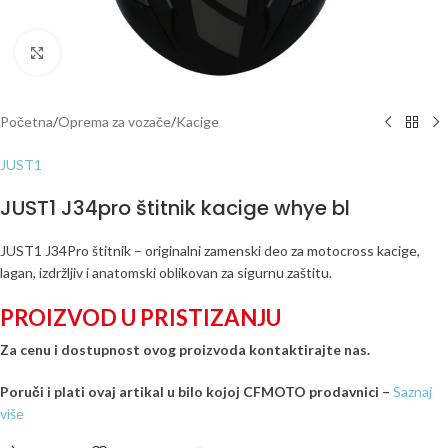
Click to enlarge
Početna
/
Oprema za vozače
/
Kacige
JUST1
JUST1 J34pro štitnik kacige whye bl
JUST1 J34Pro štitnik – originalni zamenski deo za motocross kacige,
lagan, izdržljiv i anatomski oblikovan za sigurnu zaštitu.
PROIZVOD U PRISTIZANJU
Za cenu i dostupnost ovog proizvoda kontaktirajte nas.
Poruči i plati ovaj artikal u bilo kojoj CFMOTO prodavnici –
Saznaj
više