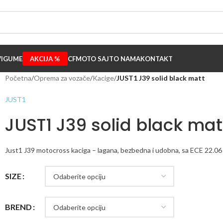
I
GUME
AKCIJA %
CFMOTO SAJT
O NAMA
KONTAKT
Početna
/
Oprema za vozače
/
Kacige
/
JUST1 J39 solid black matt
JUST1
JUST1 J39 solid black mat
Just1 J39 motocross kaciga – lagana, bezbedna i udobna, sa ECE 22.06
SIZE
BREND