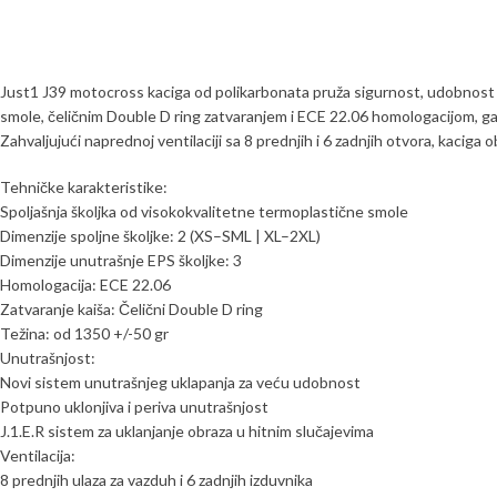
Just1 J39 motocross kaciga od polikarbonata pruža sigurnost, udobnost i 
smole, čeličnim Double D ring zatvaranjem i ECE 22.06 homologacijom, ga
Zahvaljujući naprednoj ventilaciji sa 8 prednjih i 6 zadnjih otvora, kaci
Tehničke karakteristike:
Spoljašnja školjka od visokokvalitetne termoplastične smole
Dimenzije spoljne školjke: 2 (XS–SML | XL–2XL)
Dimenzije unutrašnje EPS školjke: 3
Homologacija: ECE 22.06
Zatvaranje kaiša: Čelični Double D ring
Težina: od 1350 +/-50 gr
Unutrašnjost:
Novi sistem unutrašnjeg uklapanja za veću udobnost
Potpuno uklonjiva i periva unutrašnjost
J.1.E.R sistem za uklanjanje obraza u hitnim slučajevima
Ventilacija:
8 prednjih ulaza za vazduh i 6 zadnjih izduvnika