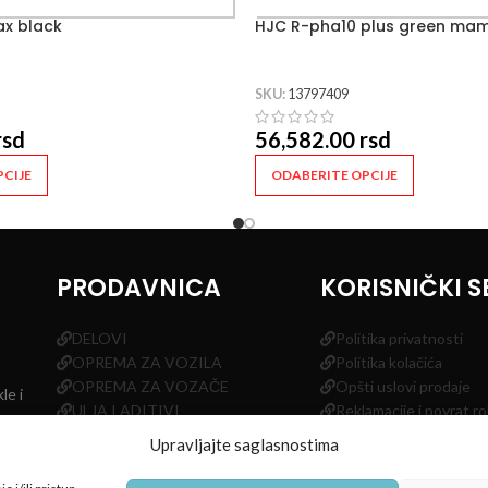
x black
HJC R-pha10 plus green ma
SKU:
13797409
rsd
56,582.00
rsd
CIJE
ODABERITE OPCIJE
PRODAVNICA
KORISNIČKI S
DELOVI
Politika privatnosti
OPREMA ZA VOZILA
Politika kolačića
OPREMA ZA VOZAČE
Opšti uslovi prodaje
le i
ULJA I ADITIVI
Reklamacije i povrat r
GUME
Odustanak od ugovor
Upravljajte saglasnostima
Uslovi korišćenja sajta
Impressum