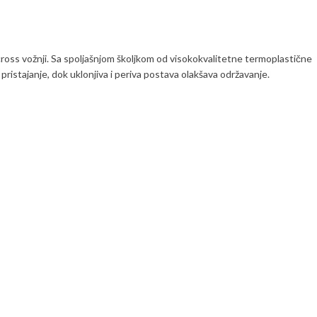
cross vožnji. Sa spoljašnjom školjkom od visokokvalitetne termoplastične
istajanje, dok uklonjiva i periva postava olakšava održavanje.