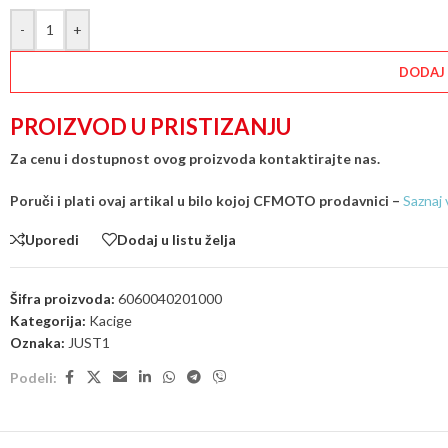
-
+
DODAJ
PROIZVOD U PRISTIZANJU
Za cenu i dostupnost ovog proizvoda kontaktirajte nas.
Poruči i plati ovaj artikal u bilo kojoj CFMOTO prodavnici –
Saznaj 
Uporedi
Dodaj u listu želja
Šifra proizvoda:
6060040201000
Kategorija:
Kacige
Oznaka:
JUST1
Podeli: