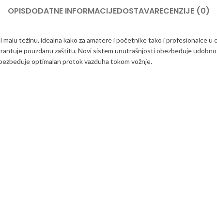
OPIS
DODATNE INFORMACIJE
DOSTAVA
RECENZIJE (0)
malu težinu, idealna kako za amatere i početnike tako i profesionalce u 
rantuje pouzdanu zaštitu. Novi sistem unutrašnjosti obezbeđuje udobno pr
ga obezbeđuje optimalan protok vazduha tokom vožnje.