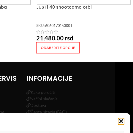
mba
JUST1 40 shootcamo orbl
SKU:
6060170153001
21,480.00
rsd
ODABERITE OPCIJE
ERVIS
INFORMACIJE
Kako poručiti
Načini plaćanja
Dostava
obe
Česta pitanja (FAQ)
a
Blog
Kontakt