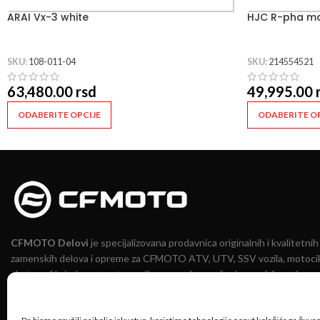
ARAI Vx-3 white
HJC R-pha ma
SKU:
108-011-04
SKU:
214554521
63,480.00
rsd
49,995.00
ODABERITE OPCIJE
ODABERITE OP
CFMOTO Delovi
je specijalizovana prodavnica originalnih i kvalitetnih
zamenskih delova i opreme za CFMOTO ATV, UTV, SSV vozila, motocik
skutere. Na jednom mestu nudimo pouzdana rešenja za održavanje,
unapređenje i sigurnu vožnju.
Lokacije