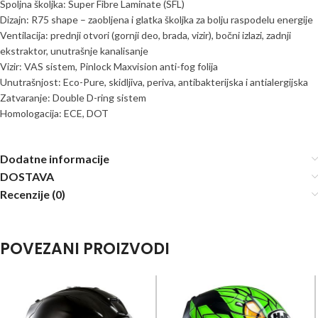
Spoljna školjka: Super Fibre Laminate (SFL)
Dizajn: R75 shape – zaobljena i glatka školjka za bolju raspodelu energije
Ventilacija: prednji otvori (gornji deo, brada, vizir), bočni izlazi, zadnji
ekstraktor, unutrašnje kanalisanje
Vizir: VAS sistem, Pinlock Maxvision anti-fog folija
Unutrašnjost: Eco-Pure, skidljiva, periva, antibakterijska i antialergijska
Zatvaranje: Double D-ring sistem
Homologacija: ECE, DOT
Dodatne informacije
DOSTAVA
Recenzije (0)
POVEZANI PROIZVODI