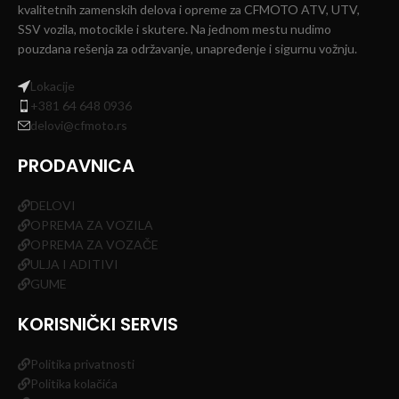
kvalitetnih zamenskih delova i opreme za CFMOTO ATV, UTV,
SSV vozila, motocikle i skutere. Na jednom mestu nudimo
pouzdana rešenja za održavanje, unapređenje i sigurnu vožnju.
Lokacije
+381 64 648 0936
delovi@cfmoto.rs
PRODAVNICA
DELOVI
OPREMA ZA VOZILA
OPREMA ZA VOZAČE
ULJA I ADITIVI
GUME
KORISNIČKI SERVIS
Politika privatnosti
Politika kolačića