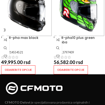
HJC R-pha max black
HJC R-pha10 plus green
mamba
SKU:
214554521
SKU:
13797409
49,995.00
rsd
56,582.00
rsd
ODABERITE OPCIJE
ODABERITE OPCIJE
CFMOTO Delovi
je specijalizovana prodavnica originalnih i