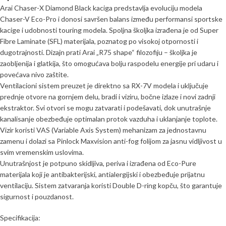
Arai Chaser-X Diamond Black kaciga predstavlja evoluciju modela
Chaser-V Eco-Pro i donosi savršen balans između performansi sportske
kacige i udobnosti touring modela. Spoljna školjka izrađena je od Super
Fibre Laminate (SFL) materijala, poznatog po visokoj otpornosti i
dugotrajnosti. Dizajn prati Arai „R75 shape“ filozofiju – školjka je
zaobljenija i glatkija, što omogućava bolju raspodelu energije pri udaru i
povećava nivo zaštite.
Ventilacioni sistem preuzet je direktno sa RX-7V modela i uključuje
prednje otvore na gornjem delu, bradi i viziru, bočne izlaze i novi zadnji
ekstraktor. Svi otvori se mogu zatvarati i podešavati, dok unutrašnje
kanalisanje obezbeđuje optimalan protok vazduha i uklanjanje toplote.
Vizir koristi VAS (Variable Axis System) mehanizam za jednostavnu
zamenu i dolazi sa Pinlock Maxvision anti-fog folijom za jasnu vidljivost u
svim vremenskim uslovima.
Unutrašnjost je potpuno skidljiva, periva i izrađena od Eco-Pure
materijala koji je antibakterijski, antialergijski i obezbeđuje prijatnu
ventilaciju. Sistem zatvaranja koristi Double D-ring kopču, što garantuje
sigurnost i pouzdanost.
Specifikacija: