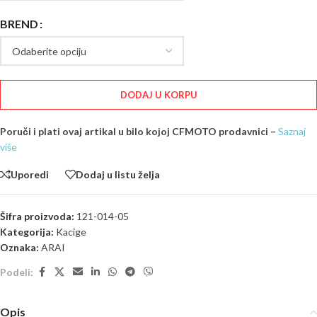
BREND
DODAJ U KORPU
Poruči i plati ovaj artikal u bilo kojoj CFMOTO prodavnici –
Saznaj
više
Uporedi
Dodaj u listu želja
Šifra proizvoda:
121-014-05
Kategorija:
Kacige
Oznaka:
ARAI
Podeli:
Opis