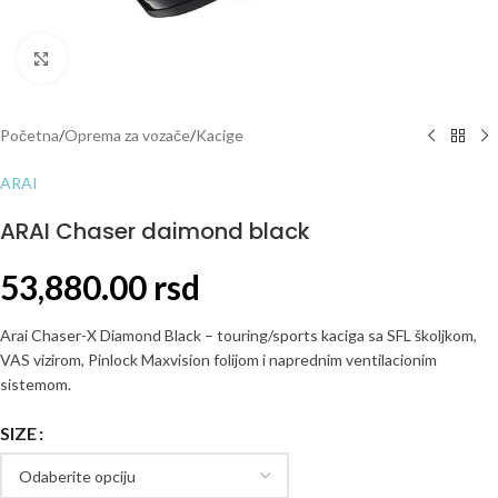
Click to enlarge
Početna
/
Oprema za vozače
/
Kacige
ARAI
ARAI Chaser daimond black
53,880.00
rsd
Arai Chaser-X Diamond Black – touring/sports kaciga sa SFL školjkom,
VAS vizirom, Pinlock Maxvision folijom i naprednim ventilacionim
sistemom.
SIZE