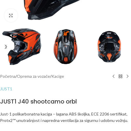
Click to enlarge
Početna
/
Oprema za vozače
/
Kacige
JUST1
JUST1 J40 shootcamo orbl
Just-1 polikarbonatna kaciga – lagana ABS školjka, ECE 2206 sertifikat,
Protx2™ unutrašnjost i napredna ventilacija za sigurnu i udobnu vožnju.