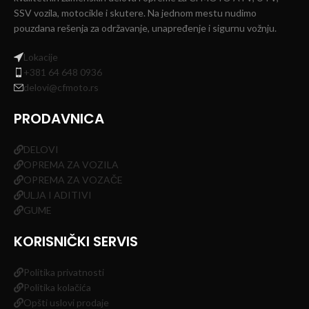
SSV vozila, motocikle i skutere. Na jednom mestu nudimo
pouzdana rešenja za održavanje, unapređenje i sigurnu vožnju.
Lokacije
+381 64 648 0936
delovi@cfmoto.rs
PRODAVNICA
DELOVI
OPREMA ZA VOZILA
OPREMA ZA VOZAČE
ULJA I ADITIVI
GUME
KORISNIČKI SERVIS
Politika privatnosti
Politika kolačića
Opšti uslovi prodaje