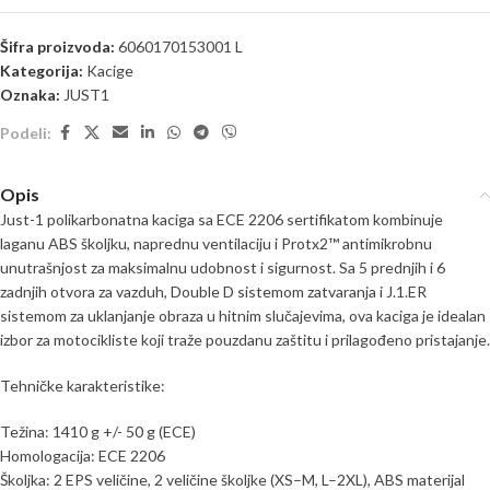
Šifra proizvoda:
6060170153001 L
Kategorija:
Kacige
Oznaka:
JUST1
Podeli:
Opis
Just-1 polikarbonatna kaciga sa ECE 2206 sertifikatom kombinuje
laganu ABS školjku, naprednu ventilaciju i Protx2™ antimikrobnu
unutrašnjost za maksimalnu udobnost i sigurnost. Sa 5 prednjih i 6
zadnjih otvora za vazduh, Double D sistemom zatvaranja i J.1.ER
sistemom za uklanjanje obraza u hitnim slučajevima, ova kaciga je idealan
izbor za motocikliste koji traže pouzdanu zaštitu i prilagođeno pristajanje.
Tehničke karakteristike:
Težina: 1410 g +/- 50 g (ECE)
Homologacija: ECE 2206
Školjka: 2 EPS veličine, 2 veličine školjke (XS–M, L–2XL), ABS materijal