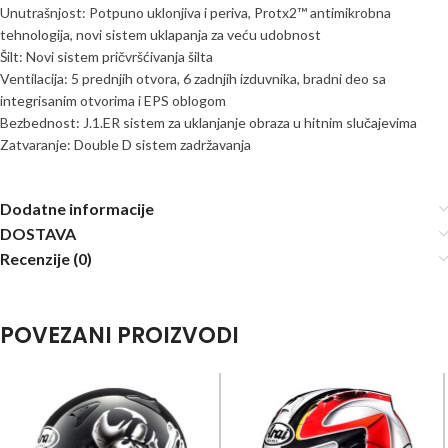
Unutrašnjost: Potpuno uklonjiva i periva, Protx2™ antimikrobna
tehnologija, novi sistem uklapanja za veću udobnost
Šilt: Novi sistem pričvršćivanja šilta
Ventilacija: 5 prednjih otvora, 6 zadnjih izduvnika, bradni deo sa
integrisanim otvorima i EPS oblogom
Bezbednost: J.1.ER sistem za uklanjanje obraza u hitnim slučajevima
Zatvaranje: Double D sistem zadržavanja
Dodatne informacije
DOSTAVA
Recenzije (0)
POVEZANI PROIZVODI