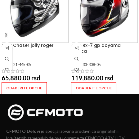
ARAI Chaser jolly roger
ARAI Rx-7 gp aoyama
replica
SKU:
121-445-05
SKU:
133-308-05
65,880.00
rsd
119,880.00
rsd
ODABERITE OPCIJE
ODABERITE OPCIJE
CFMOTO Delovi
je specijalizovana prodavnica originalnih i
kvalitetnih zamenskih delova i opreme za CFMOTO ATV, UTV,