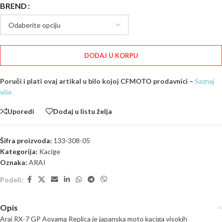
BREND
DODAJ U KORPU
Poruči i plati ovaj artikal u bilo kojoj CFMOTO prodavnici –
Saznaj
više
Uporedi
Dodaj u listu želja
Šifra proizvoda:
133-308-05
Kategorija:
Kacige
Oznaka:
ARAI
Podeli:
Opis
Arai RX-7 GP Aoyama Replica je japanska moto kaciga visokih