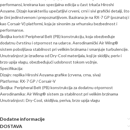
performansi, kreirana kao specijalna edicija u čast trkača Hiroshi
Aoyame. Dizajn karakterišu upečatljivi crveni, crni i sivi grafički detalji, što
je čini jedinstvenom i prepoznatljivom. Bazirana je na RX-7 GP (poznatoj i
kao Corsair-V) platformi, koja je sinonim za vrhunsku bezbednost i
performanse.
Školjka koristi Peripheral Belt (PB) konstrukciju, koja obezbeđuje
dodatnu čvrstinu i otpornost na udarce. Aerodinamički Air Wing®
sistem poboljšava stabilnost pri velikim brzinama i smanjuje turbulencije.
Unutrašnjost je izrađena od Dry-Cool materijala, koji je skidljiv, periv i
brzo upija vlagu, obezbeđujući udobnost tokom vožnje.
Specifikacija:
Dizajn: replika Hiroshi Aoyama grafike (crvena, crna, siva)
Platforma: RX-7 GP / Corsair-V
Školjka: Peripheral Belt (PB) konstrukcija za dodatnu otpornost
Aerodinamika: Air Wing® sistem za stabilnost pri velikim brzinama
Unutrašnjost: Dry-Cool, skidljiva, periva, brzo upija vlagu
Dodatne informacije
DOSTAVA