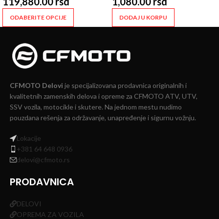
119,880.00
rsd
1,080.00
rsd
ODABERITE OPCIJE
DODAJ U KORPU
CFMOTO Delovi
je specijalizovana prodavnica originalnih i
kvalitetnih zamenskih delova i opreme za CFMOTO ATV, UTV,
SSV vozila, motocikle i skutere. Na jednom mestu nudimo
pouzdana rešenja za održavanje, unapređenje i sigurnu vožnju.
Lokacije
+381 64 648 0936
delovi@cfmoto.rs
PRODAVNICA
DELOVI
OPREMA ZA VOZILA