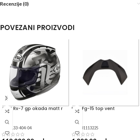
Recenzije (0)
POVEZANI PROIZVODI
ARAI Rx-7 gp okada matt r
HJC Fg-15 top vent
SKU:
133-404-04
SKU:
31113225