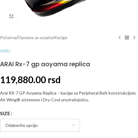
Click to enlarge
Početna
/
Oprema za vozače
/
Kacige
ARAI
ARAI Rx-7 gp aoyama replica
119,880.00
rsd
Arai RX-7 GP Aoyama Replica – kaciga sa Peripheral Belt konstrukcijom,
Air Wing® sistemom i Dry-Cool unutrašnjošću.
SIZE