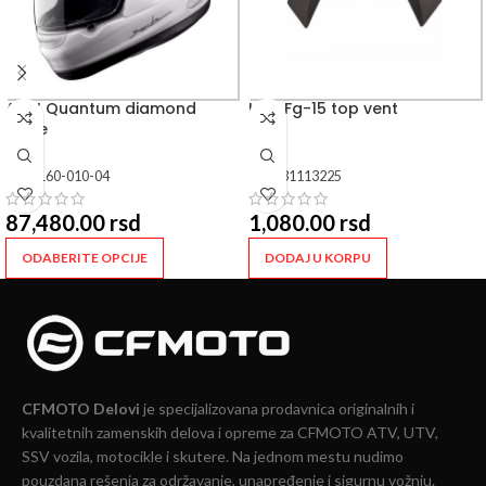
ARAI Quantum diamond
HJC Fg-15 top vent
white
SKU:
160-010-04
SKU:
31113225
87,480.00
rsd
1,080.00
rsd
ODABERITE OPCIJE
DODAJ U KORPU
CFMOTO Delovi
je specijalizovana prodavnica originalnih i
kvalitetnih zamenskih delova i opreme za CFMOTO ATV, UTV,
SSV vozila, motocikle i skutere. Na jednom mestu nudimo
pouzdana rešenja za održavanje, unapređenje i sigurnu vožnju.