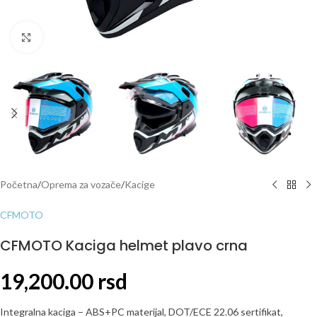
Click to enlarge
Početna
/
Oprema za vozače
/
Kacige
CFMOTO
CFMOTO Kaciga helmet plavo crna
19,200.00
rsd
Integralna kaciga – ABS+PC materijal, DOT/ECE 22.06 sertifikat,