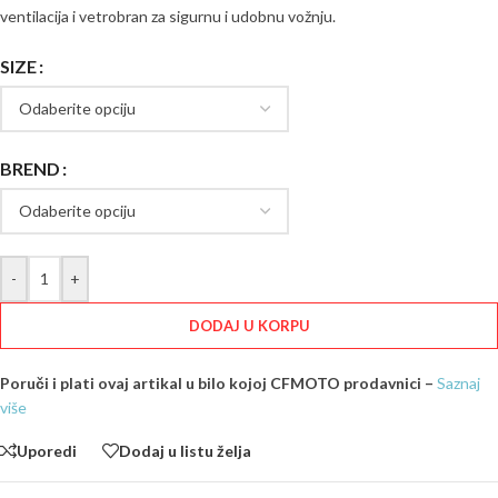
ventilacija i vetrobran za sigurnu i udobnu vožnju.
SIZE
BREND
-
+
DODAJ U KORPU
Poruči i plati ovaj artikal u bilo kojoj CFMOTO prodavnici –
Saznaj
više
Uporedi
Dodaj u listu želja