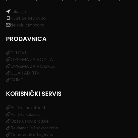
Lokacije
+381 64 648 0936
delovi@cfmoto.rs
PRODAVNICA
DELOVI
OPREMA ZA VOZILA
OPREMA ZA VOZAČE
ULJA I ADITIVI
GUME
KORISNIČKI SERVIS
Politika privatnosti
Politika kolačića
Opšti uslovi prodaje
Reklamacije i povrat robe
Odustanak od ugovora