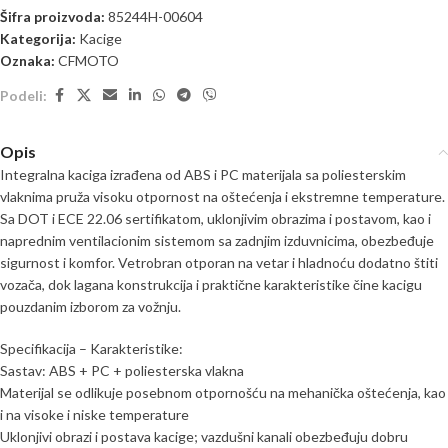
Šifra proizvoda:
85244H-00604
Kategorija:
Kacige
Oznaka:
CFMOTO
Podeli:
Opis
Integralna kaciga izrađena od ABS i PC materijala sa poliesterskim
vlaknima pruža visoku otpornost na oštećenja i ekstremne temperature.
Sa DOT i ECE 22.06 sertifikatom, uklonjivim obrazima i postavom, kao i
naprednim ventilacionim sistemom sa zadnjim izduvnicima, obezbeđuje
sigurnost i komfor. Vetrobran otporan na vetar i hladnoću dodatno štiti
vozača, dok lagana konstrukcija i praktične karakteristike čine kacigu
pouzdanim izborom za vožnju.
Specifikacija – Karakteristike:
Sastav: ABS + PC + poliesterska vlakna
Materijal se odlikuje posebnom otpornošću na mehanička oštećenja, kao
i na visoke i niske temperature
Uklonjivi obrazi i postava kacige; vazdušni kanali obezbeđuju dobru