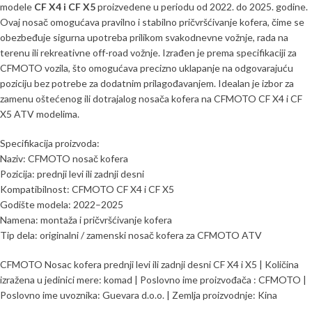
modele
CF X4 i CF X5
proizvedene u periodu od 2022. do 2025. godine.
Ovaj nosač omogućava pravilno i stabilno pričvršćivanje kofera, čime se
obezbeđuje sigurna upotreba prilikom svakodnevne vožnje, rada na
terenu ili rekreativne off-road vožnje. Izrađen je prema specifikaciji za
CFMOTO vozila, što omogućava precizno uklapanje na odgovarajuću
poziciju bez potrebe za dodatnim prilagođavanjem. Idealan je izbor za
zamenu oštećenog ili dotrajalog nosača kofera na CFMOTO CF X4 i CF
X5 ATV modelima.
Specifikacija proizvoda:
Naziv: CFMOTO nosač kofera
Pozicija: prednji levi ili zadnji desni
Kompatibilnost: CFMOTO CF X4 i CF X5
Godište modela: 2022–2025
Namena: montaža i pričvršćivanje kofera
Tip dela: originalni / zamenski nosač kofera za CFMOTO ATV
CFMOTO Nosac kofera prednji levi ili zadnji desni CF X4 i X5 | Količina
izražena u jedinici mere: komad | Poslovno ime proizvođača : CFMOTO |
Poslovno ime uvoznika: Guevara d.o.o. | Zemlja proizvodnje: Kina