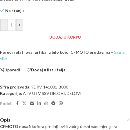
Na stanju
-
+
DODAJ U KORPU
Poruči i plati ovaj artikal u bilo kojoj CFMOTO prodavnici –
Saznaj
više
Uporedi
Dodaj u listu želja
Šifra proizvoda:
9DRV-141001-B000
Kategorije:
ATV UTV SSV DELOVI
,
DELOVI
Podeli:
Opis
CFMOTO nosač kofera
prednji levi ili zadnji desni namenjen je za