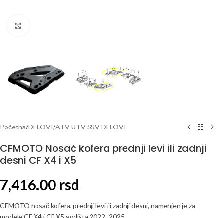
Click to enlarge
Početna
/
DELOVI
/
ATV UTV SSV DELOVI
CFMOTO Nosač kofera prednji levi ili zadnji
desni CF X4 i X5
7,416.00
rsd
CFMOTO nosač kofera, prednji levi ili zadnji desni, namenjen je za
modele CF X4 i CF X5 godišta 2022–2025