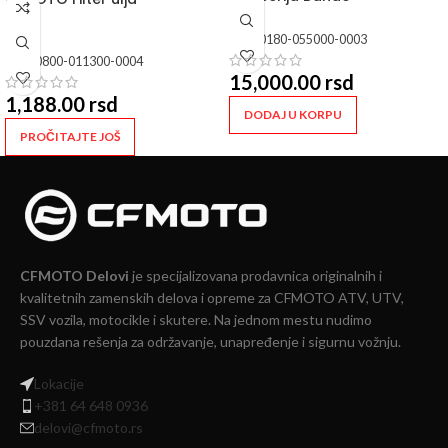
SKU:
0180-055000-0003
SKU:
0800-011300-0004
15,000.00
rsd
1,188.00
rsd
DODAJ U KORPU
PROČITAJTE JOŠ
CFMOTO Delovi
je specijalizovana prodavnica originalnih i
kvalitetnih zamenskih delova i opreme za CFMOTO ATV, UTV,
SSV vozila, motocikle i skutere. Na jednom mestu nudimo
pouzdana rešenja za održavanje, unapređenje i sigurnu vožnju.
Lokacije
+381 64 648 0936
delovi@cfmoto.rs