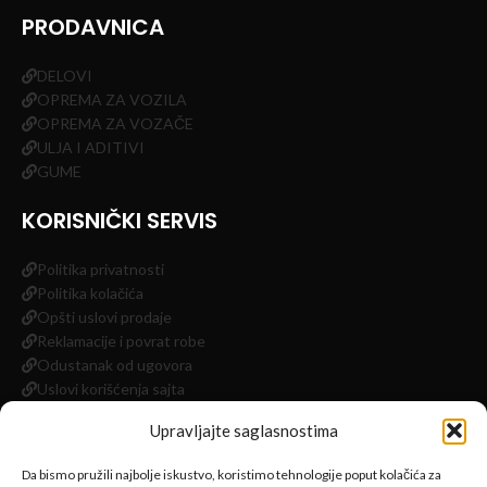
PRODAVNICA
DELOVI
OPREMA ZA VOZILA
OPREMA ZA VOZAČE
ULJA I ADITIVI
GUME
KORISNIČKI SERVIS
Politika privatnosti
Politika kolačića
Opšti uslovi prodaje
Reklamacije i povrat robe
Odustanak od ugovora
Uslovi korišćenja sajta
Impressum
Upravljajte saglasnostima
INFORMACIJE
Da bismo pružili najbolje iskustvo, koristimo tehnologije poput kolačića za