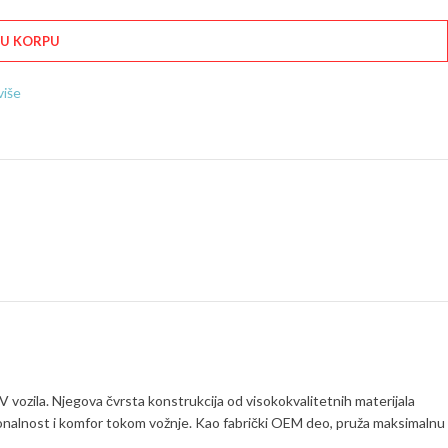
 U KORPU
više
vozila. Njegova čvrsta konstrukcija od visokokvalitetnih materijala
ionalnost i komfor tokom vožnje. Kao fabrički OEM deo, pruža maksimalnu