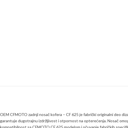
OEM CFMOTO zadnji nosač kofera – CF 625 je fabrički originalni deo dizaj
garantuje dugotrajnu izdržljivost i otpornost na opterećenja. Nosač om
kompatibilnost sa CFMOTO CF 625 modelom i očuvanje fabričkih specifik