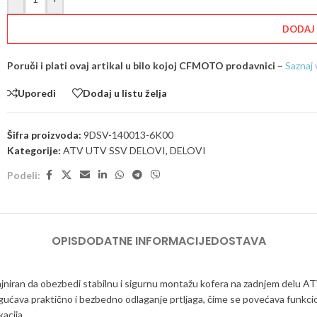
DODAJ
Poruči i plati ovaj artikal u bilo kojoj CFMOTO prodavnici –
Saznaj 
Uporedi
Dodaj u listu želja
Šifra proizvoda:
9DSV-140013-6K00
Kategorije:
ATV UTV SSV DELOVI
,
DELOVI
Podeli:
OPIS
DODATNE INFORMACIJE
DOSTAVA
niran da obezbedi stabilnu i sigurnu montažu kofera na zadnjem delu ATV 
ogućava praktično i bezbedno odlaganje prtljaga, čime se povećava funkc
acija.