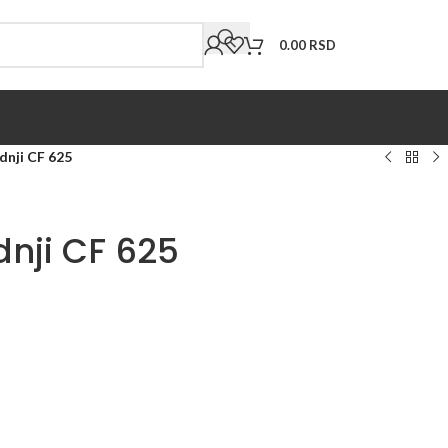
0.00
RSD
nji CF 625
nji CF 625