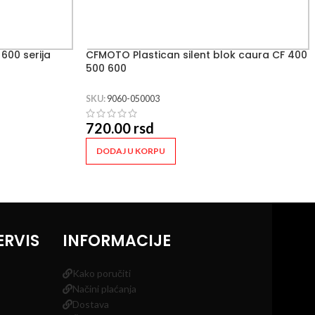
600 serija
CFMOTO Plastican silent blok caura CF 400
500 600
SKU:
9060-050003
720.00
rsd
DODAJ U KORPU
ERVIS
INFORMACIJE
Kako poručiti
Načini plaćanja
Dostava