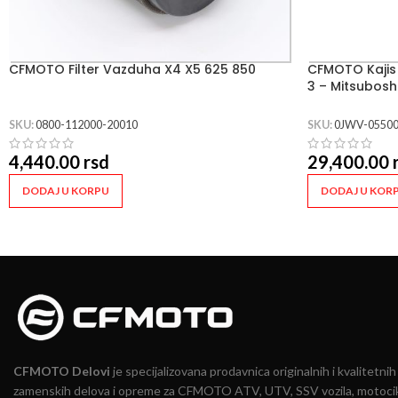
CFMOTO Filter Vazduha X4 X5 625 850
CFMOTO Kajis C
3 – Mitsubosh
SKU:
0800-112000-20010
SKU:
0JWV-05500
4,440.00
rsd
29,400.00
DODAJ U KORPU
DODAJ U KOR
CFMOTO Delovi
je specijalizovana prodavnica originalnih i kvalitetnih
zamenskih delova i opreme za CFMOTO ATV, UTV, SSV vozila, motocik