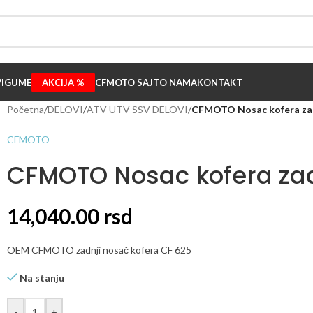
I
GUME
AKCIJA %
CFMOTO SAJT
O NAMA
KONTAKT
Početna
/
DELOVI
/
ATV UTV SSV DELOVI
/
CFMOTO Nosac kofera zad
CFMOTO
CFMOTO Nosac kofera zad
14,040.00
rsd
OEM CFMOTO zadnji nosač kofera CF 625
Na stanju
-
+