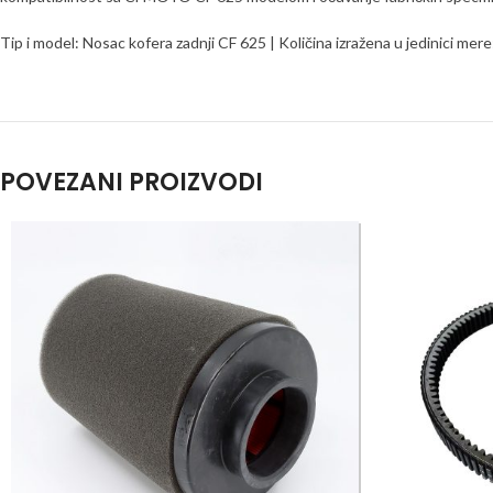
Tip i model: Nosac kofera zadnji CF 625 | Količina izražena u jedinici m
POVEZANI PROIZVODI