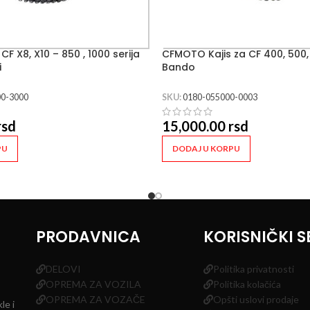
F X8, X10 – 850 , 1000 serija
CFMOTO Kajis za CF 400, 500, 
i
Bando
0-3000
SKU:
0180-055000-0003
rsd
15,000.00
rsd
PU
DODAJ U KORPU
PRODAVNICA
KORISNIČKI S
DELOVI
Politika privatnosti
OPREMA ZA VOZILA
Politika kolačića
OPREMA ZA VOZAČE
Opšti uslovi prodaje
le i