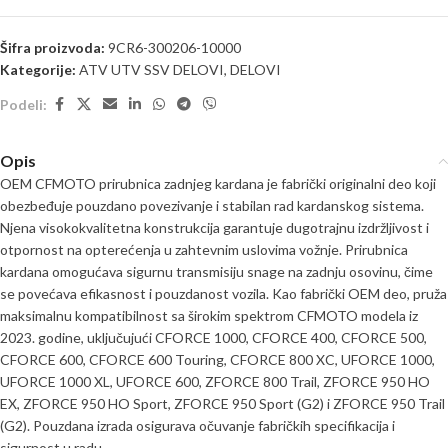
Šifra proizvoda:
9CR6-300206-10000
Kategorije:
ATV UTV SSV DELOVI
,
DELOVI
Podeli:
Opis
OEM CFMOTO prirubnica zadnjeg kardana je fabrički originalni deo koji
obezbeđuje pouzdano povezivanje i stabilan rad kardanskog sistema.
Njena visokokvalitetna konstrukcija garantuje dugotrajnu izdržljivost i
otpornost na opterećenja u zahtevnim uslovima vožnje. Prirubnica
kardana omogućava sigurnu transmisiju snage na zadnju osovinu, čime
se povećava efikasnost i pouzdanost vozila. Kao fabrički OEM deo, pruža
maksimalnu kompatibilnost sa širokim spektrom CFMOTO modela iz
2023. godine, uključujući CFORCE 1000, CFORCE 400, CFORCE 500,
CFORCE 600, CFORCE 600 Touring, CFORCE 800 XC, UFORCE 1000,
UFORCE 1000 XL, UFORCE 600, ZFORCE 800 Trail, ZFORCE 950 HO
EX, ZFORCE 950 HO Sport, ZFORCE 950 Sport (G2) i ZFORCE 950 Trail
(G2). Pouzdana izrada osigurava očuvanje fabričkih specifikacija i
sigurnost u radu.