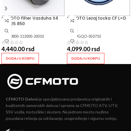
CFMOTO Filter Vazduha X4
CFMOTO Lezaj tocka CF L=D
X5 625 850
P=Z
SKU:
0800-112000-20010
SKU:
9GQO-050710
4,440.00
rsd
4,099.00
rsd
DODAJ U KORPU
DODAJ U KORPU
CFMOTO Delovi
je specijalizovana prodavnica originalnih i
kvalitetnih zamenskih delova i opreme za CFMOTO ATV, UTV,
SSV vozila, motocikle i skutere. Na jednom mestu nudimo
pouzdana rešenja za održavanje, unapređenje i sigurnu vožnju.
Lokacije