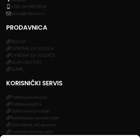
+381 64 648 0936
delovi@cfmoto.rs
PRODAVNICA
DELOVI
OPREMA ZA VOZILA
OPREMA ZA VOZAČE
ULJA I ADITIVI
GUME
KORISNIČKI SERVIS
Politika privatnosti
Politika kolačića
Opšti uslovi prodaje
Reklamacije i povrat robe
Odustanak od ugovora
Uslovi korišćenja sajta
Impressum