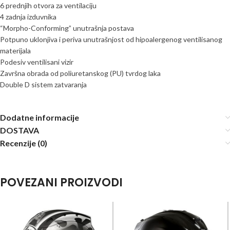
6 prednjih otvora za ventilaciju
4 zadnja izduvnika
“Morpho-Conforming” unutrašnja postava
Potpuno uklonjiva i periva unutrašnjost od hipoalergenog ventilisanog
materijala
Podesiv ventilisani vizir
Završna obrada od poliuretanskog (PU) tvrdog laka
Double D sistem zatvaranja
Dodatne informacije
DOSTAVA
Recenzije (0)
POVEZANI PROIZVODI