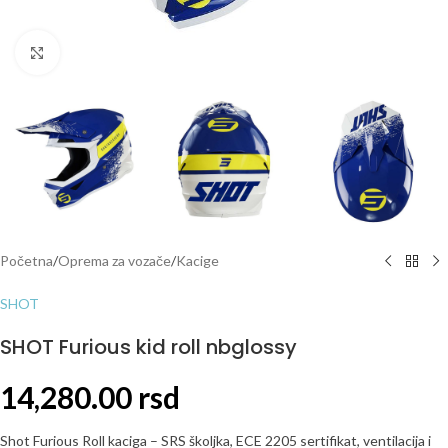
Click to enlarge
Početna
/
Oprema za vozače
/
Kacige
SHOT
SHOT Furious kid roll nbglossy
14,280.00
rsd
Shot Furious Roll kaciga – SRS školjka, ECE 2205 sertifikat, ventilacija i