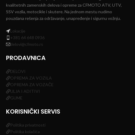
kvalitetnih zamenskih delova i opreme za CFMOTO ATV, UTV,
SSV vozila, motocikle i skutere. Na jednom mestu nudimo
pouzdana rešenja za održavanje, unapređenje i sigurnu vožnju.
Lokacije
+381 64 648 0936
delovi@cfmoto.rs
PRODAVNICA
DELOVI
OPREMA ZA VOZILA
OPREMA ZA VOZAČE
ULJA I ADITIVI
GUME
KORISNIČKI SERVIS
Politika privatnosti
Politika kolačića