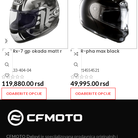
ARAI Rx-7 gp okada matt r
HJC R-pha max black
SKU:
133-404-04
SKU:
214554521
119,880.00
rsd
49,995.00
rsd
ODABERITE OPCIJE
ODABERITE OPCIJE
CFMOTO Delovi
je specijalizovana prodavnica originalnih i