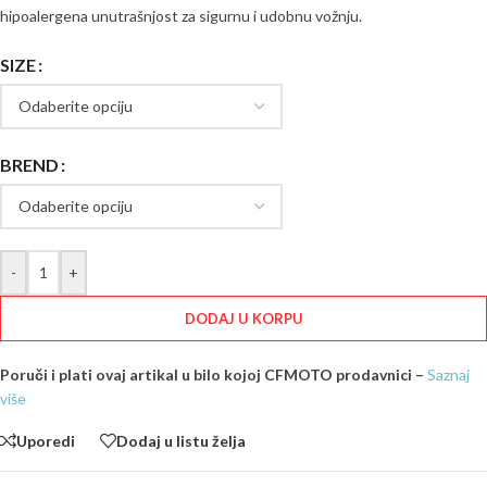
hipoalergena unutrašnjost za sigurnu i udobnu vožnju.
SIZE
BREND
-
+
DODAJ U KORPU
Poruči i plati ovaj artikal u bilo kojoj CFMOTO prodavnici –
Saznaj
više
Uporedi
Dodaj u listu želja