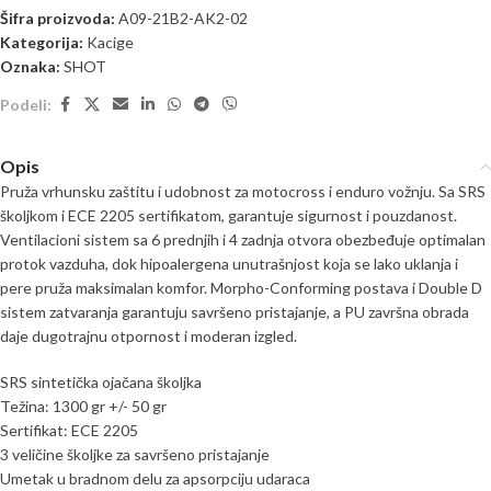
Šifra proizvoda:
A09-21B2-AK2-02
Kategorija:
Kacige
Oznaka:
SHOT
Podeli:
Opis
Pruža vrhunsku zaštitu i udobnost za motocross i enduro vožnju. Sa SRS
školjkom i ECE 2205 sertifikatom, garantuje sigurnost i pouzdanost.
Ventilacioni sistem sa 6 prednjih i 4 zadnja otvora obezbeđuje optimalan
protok vazduha, dok hipoalergena unutrašnjost koja se lako uklanja i
pere pruža maksimalan komfor. Morpho-Conforming postava i Double D
sistem zatvaranja garantuju savršeno pristajanje, a PU završna obrada
daje dugotrajnu otpornost i moderan izgled.
SRS sintetička ojačana školjka
Težina: 1300 gr +/- 50 gr
Sertifikat: ECE 2205
3 veličine školjke za savršeno pristajanje
Umetak u bradnom delu za apsorpciju udaraca