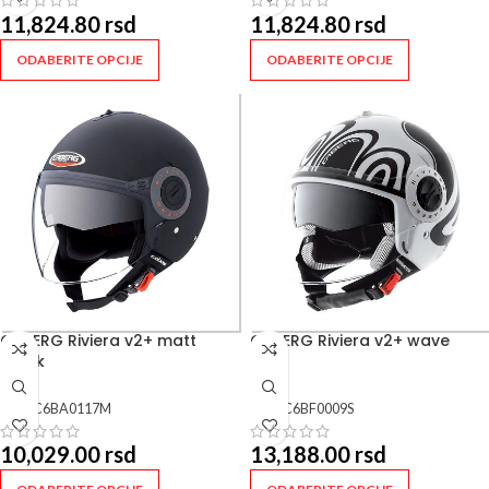
11,824.80
rsd
11,824.80
rsd
ODABERITE OPCIJE
ODABERITE OPCIJE
CABERG Riviera v2+ matt
CABERG Riviera v2+ wave
black
SKU:
C6BA0117M
SKU:
C6BF0009S
10,029.00
rsd
13,188.00
rsd