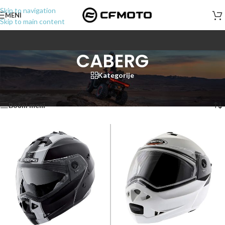
Skip to navigation
MENI
Skip to main content
CABERG
Kategorije
Početna
/
CABERG
Prikazano je svih 10 rezultata
Bočni meni