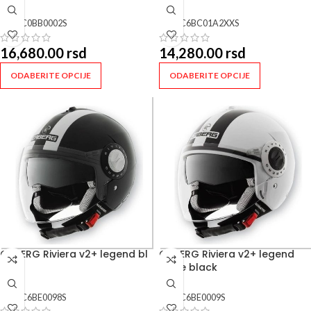
SKU:
C0BB0002S
SKU:
C6BC01A2XXS
16,680.00
rsd
14,280.00
rsd
ODABERITE OPCIJE
ODABERITE OPCIJE
CABERG Riviera v2+ legend bl
CABERG Riviera v2+ legend
wh
white black
SKU:
C6BE0098S
SKU:
C6BE0009S