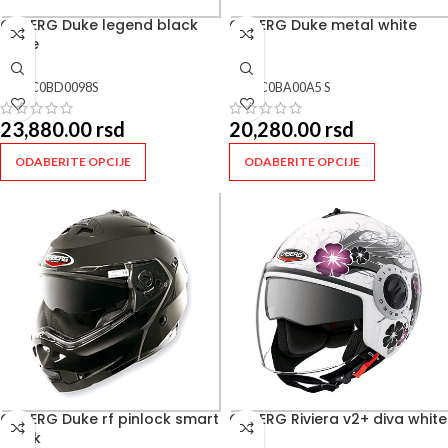
CABERG Duke legend black
CABERG Duke metal white
white
SKU:
C0BD0098S
SKU:
C0BA00A5 S
23,880.00
rsd
20,280.00
rsd
ODABERITE OPCIJE
ODABERITE OPCIJE
CABERG Duke rf pinlock smart
CABERG Riviera v2+ diva white
black