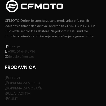
CFMOTO Delovi
je specijalizovana prodavnica originalnih i
kvalitetnih zamenskih delova i opreme za CFMOTO ATV, UTV,
SSV vozila, motocikle i skutere. Na jednom mestu nudimo
pouzdana rešenja za održavanje, unapređenje i sigurnu vožnju.
Lokacije
+381 64 648 0936
delovi@cfmoto.rs
PRODAVNICA
DELOVI
OPREMA ZA VOZILA
OPREMA ZA VOZAČE
ULJA I ADITIVI
GUME