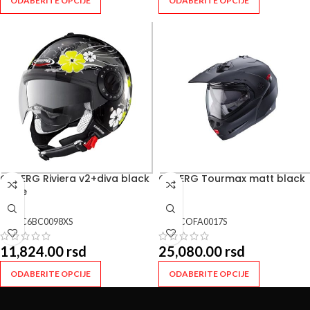
ODABERITE OPCIJE
ODABERITE OPCIJE
CABERG Riviera v2+diva black
CABERG Tourmax matt black
white
SKU:
C6BC0098XS
SKU:
COFA0017S
11,824.00
rsd
25,080.00
rsd
ODABERITE OPCIJE
ODABERITE OPCIJE