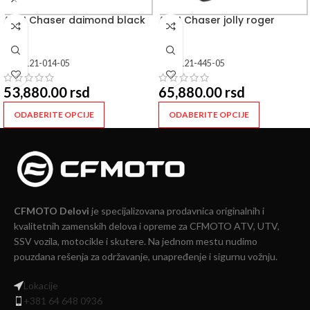
ARAI Chaser daimond black
ARAI Chaser jolly roger
SKU:
121-014-05
SKU:
121-445-05
53,880.00
rsd
65,880.00
rsd
ODABERITE OPCIJE
ODABERITE OPCIJE
CFMOTO Delovi
je specijalizovana prodavnica originalnih i
kvalitetnih zamenskih delova i opreme za CFMOTO ATV, UTV,
SSV vozila, motocikle i skutere. Na jednom mestu nudimo
pouzdana rešenja za održavanje, unapređenje i sigurnu vožnju.
Lokacije
+381 64 648 0936