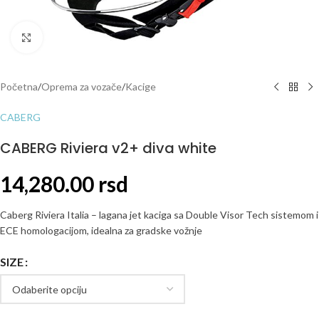
Click to enlarge
Početna
/
Oprema za vozače
/
Kacige
CABERG
CABERG Riviera v2+ diva white
14,280.00
rsd
Caberg Riviera Italia – lagana jet kaciga sa Double Visor Tech sistemom i
ECE homologacijom, idealna za gradske vožnje
SIZE