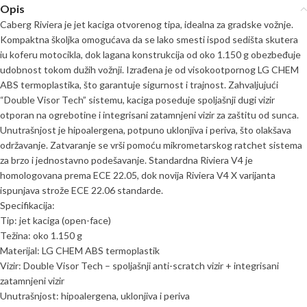
Opis
Caberg Riviera je jet kaciga otvorenog tipa, idealna za gradske vožnje.
Kompaktna školjka omogućava da se lako smesti ispod sedišta skutera
iu koferu motocikla, dok lagana konstrukcija od oko 1.150 g obezbeđuje
udobnost tokom dužih vožnji. Izrađena je od visokootpornog LG CHEM
ABS termoplastika, što garantuje sigurnost i trajnost. Zahvaljujući
“Double Visor Tech” sistemu, kaciga poseduje spoljašnji dugi vizir
otporan na ogrebotine i integrisani zatamnjeni vizir za zaštitu od sunca.
Unutrašnjost je hipoalergena, potpuno uklonjiva i periva, što olakšava
održavanje. Zatvaranje se vrši pomoću mikrometarskog ratchet sistema
za brzo i jednostavno podešavanje. Standardna Riviera V4 je
homologovana prema ECE 22.05, dok novija Riviera V4 X varijanta
ispunjava strože ECE 22.06 standarde.
Specifikacija:
Tip: jet kaciga (open-face)
Težina: oko 1.150 g
Materijal: LG CHEM ABS termoplastik
Vizir: Double Visor Tech – spoljašnji anti-scratch vizir + integrisani
zatamnjeni vizir
Unutrašnjost: hipoalergena, uklonjiva i periva