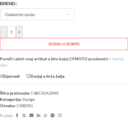
BREND
-
+
DODAJ U KORPU
Poruči i plati ovaj artikal u bilo kojoj CFMOTO prodavnici –
Saznaj
više
Uporedi
Dodaj u listu želja
Šifra proizvoda:
C6BC01A2XXS
Kategorija:
Kacige
Oznaka:
CABERG
Podeli: