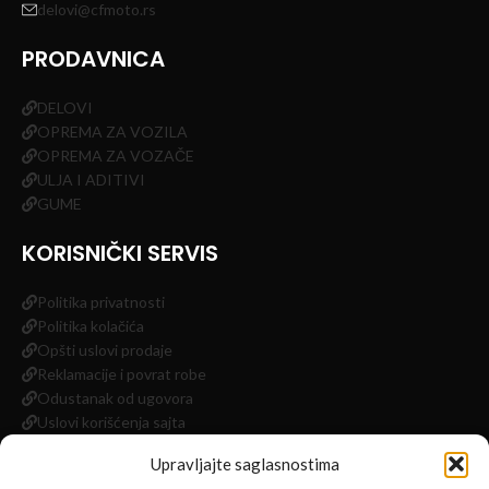
delovi@cfmoto.rs
PRODAVNICA
DELOVI
OPREMA ZA VOZILA
OPREMA ZA VOZAČE
ULJA I ADITIVI
GUME
KORISNIČKI SERVIS
Politika privatnosti
Politika kolačića
Opšti uslovi prodaje
Reklamacije i povrat robe
Odustanak od ugovora
Uslovi korišćenja sajta
Impressum
Upravljajte saglasnostima