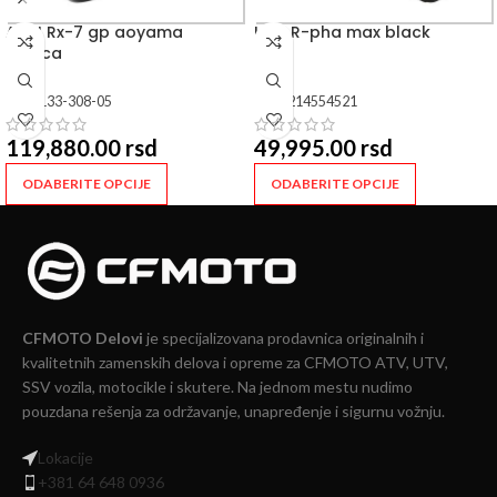
ARAI Rx-7 gp aoyama
HJC R-pha max black
replica
SKU:
133-308-05
SKU:
214554521
119,880.00
rsd
49,995.00
rsd
ODABERITE OPCIJE
ODABERITE OPCIJE
CFMOTO Delovi
je specijalizovana prodavnica originalnih i
kvalitetnih zamenskih delova i opreme za CFMOTO ATV, UTV,
SSV vozila, motocikle i skutere. Na jednom mestu nudimo
pouzdana rešenja za održavanje, unapređenje i sigurnu vožnju.
Lokacije
+381 64 648 0936