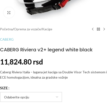
Click to enlarge
Početna
/
Oprema za vozače
/
Kacige
CABERG
CABERG Riviera v2+ legend white black
11,824.80
rsd
Caberg Riviera Italia – lagana jet kaciga sa Double Visor Tech sistemom i
ECE homologacijom, idealna za gradske vožnje
SIZE