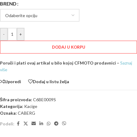
BREND
-
+
DODAJ U KORPU
Poruči i plati ovaj artikal u bilo kojoj CFMOTO prodavnici –
Saznaj
više
Uporedi
Dodaj u listu želja
Šifra proizvoda:
C6BE0009S
Kategorija:
Kacige
Oznaka:
CABERG
Podeli: