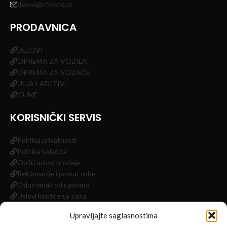
delovi@cfmoto.rs
PRODAVNICA
DELOVI
OPREMA ZA VOZILA
OPREMA ZA VOZAČE
ULJA I ADITIVI
GUME
KORISNIČKI SERVIS
Politika privatnosti
Politika kolačića
Opšti uslovi prodaje
Reklamacije i povrat robe
Odustanak od ugovora
Uslovi korišćenja sajta
Impressum
Upravljajte saglasnostima