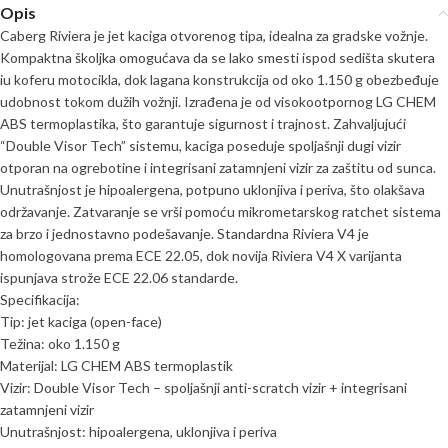
Opis
Caberg Riviera je jet kaciga otvorenog tipa, idealna za gradske vožnje.
Kompaktna školjka omogućava da se lako smesti ispod sedišta skutera
iu koferu motocikla, dok lagana konstrukcija od oko 1.150 g obezbeđuje
udobnost tokom dužih vožnji. Izrađena je od visokootpornog LG CHEM
ABS termoplastika, što garantuje sigurnost i trajnost. Zahvaljujući
“Double Visor Tech” sistemu, kaciga poseduje spoljašnji dugi vizir
otporan na ogrebotine i integrisani zatamnjeni vizir za zaštitu od sunca.
Unutrašnjost je hipoalergena, potpuno uklonjiva i periva, što olakšava
održavanje. Zatvaranje se vrši pomoću mikrometarskog ratchet sistema
za brzo i jednostavno podešavanje. Standardna Riviera V4 je
homologovana prema ECE 22.05, dok novija Riviera V4 X varijanta
ispunjava strože ECE 22.06 standarde.
Specifikacija:
Tip: jet kaciga (open-face)
Težina: oko 1.150 g
Materijal: LG CHEM ABS termoplastik
Vizir: Double Visor Tech – spoljašnji anti-scratch vizir + integrisani
zatamnjeni vizir
Unutrašnjost: hipoalergena, uklonjiva i periva