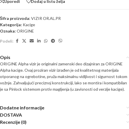
Uporedi
Dodaj u listu želja
Šifra proizvoda:
VIZIR OR.AL.PR
Kategorija:
Kacige
Oznaka:
ORIGINE
Podeli:
Opis
ORIGINE Alpha vizir je originalni zamenski deo dizajniran za ORIGINE
Alpha kacige. Ovaj proziran vizir izrađen je od kvalitetnog materijala
otporanog na ogrebotine, pruža maksimalnu vidljivost i sigurnost tokom
vožnje. Zahvaljujući preciznoj konstrukciji, lako se montira i kompatibilan
je sa Pinlock sistemom protiv magljenja (u zavisnosti od verzije kacige).
Dodatne informacije
DOSTAVA
Recenzije (0)