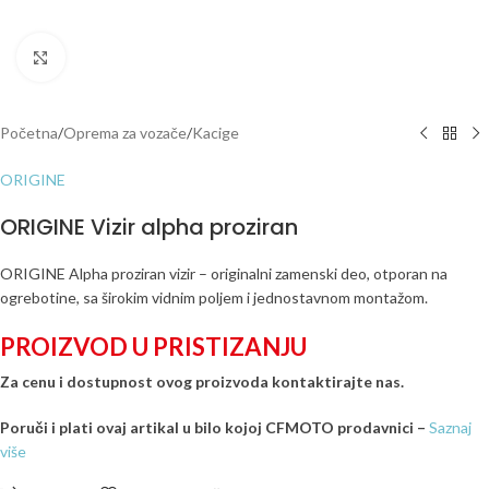
Click to enlarge
Početna
/
Oprema za vozače
/
Kacige
ORIGINE
ORIGINE Vizir alpha proziran
ORIGINE Alpha proziran vizir – originalni zamenski deo, otporan na
ogrebotine, sa širokim vidnim poljem i jednostavnom montažom.
PROIZVOD U PRISTIZANJU
Za cenu i dostupnost ovog proizvoda kontaktirajte nas.
Poruči i plati ovaj artikal u bilo kojoj CFMOTO prodavnici –
Saznaj
više