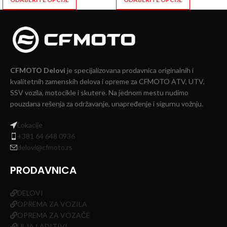
CFMOTO Delovi
je specijalizovana prodavnica originalnih i
kvalitetnih zamenskih delova i opreme za CFMOTO ATV, UTV,
SSV vozila, motocikle i skutere. Na jednom mestu nudimo
pouzdana rešenja za održavanje, unapređenje i sigurnu vožnju.
Lokacije
+381 64 648 0936
delovi@cfmoto.rs
PRODAVNICA
DELOVI
OPREMA ZA VOZILA
OPREMA ZA VOZAČE
ULJA I ADITIVI