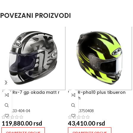
POVEZANI PROIZVODI
ARAI Rx-7 gp okada matt r
HJC R-pha10 plus tibueron
mc4h
SKU:
133-404-04
SKU:
13750408
119,880.00
rsd
43,410.00
rsd
ODABERITE OPCIJE
ODABERITE OPCIJE